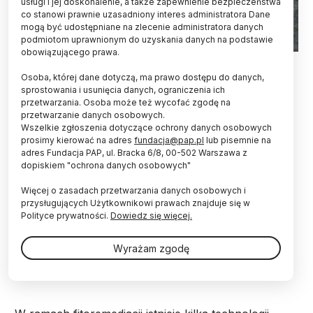
usługi i jej doskonalenie, a także zapewnienie bezpieczeństwa
co stanowi prawnie uzasadniony interes administratora Dane
mogą być udostępniane na zlecenie administratora danych
podmiotom uprawnionym do uzyskania danych na podstawie
obowiązującego prawa.
Źródło: Adobe Stock
Osoba, której dane dotyczą, ma prawo dostępu do danych,
Fitoremediacja to metoda, w której do
sprostowania i usunięcia danych, ograniczenia ich
przetwarzania. Osoba może też wycofać zgodę na
oczyszczania środowiska z metali ciężkich
przetwarzanie danych osobowych.
wykorzystuje się rośliny. Dzięki niej naukowcy z
Wszelkie zgłoszenia dotyczące ochrony danych osobowych
Instytutu Ekologii Terenów Uprzemysłowionych
prosimy kierować na adres
fundacja@pap.pl
lub pisemnie na
(IETU) w Katowicach przeprowadzili rekultywację
adres Fundacja PAP, ul. Bracka 6/8, 00-502 Warszawa z
hałdy w Rudzie Śląskiej.
dopiskiem "ochrona danych osobowych"
Więcej o zasadach przetwarzania danych osobowych i
Jak wyjaśnia w rozmowie z Nauką w Polsce dr
przysługujących Użytkownikowi prawach znajduje się w
Jacek Krzyżak z
IETU
, w fitoremediacji stosuje się
Polityce prywatności.
Dowiedz się więcej.
rośliny do oczyszczania różnych komponentów
środowiska - gleb, wód oraz powietrza - z
Wyrażam zgodę
zanieczyszczeń związkami organicznymi i
nieorganicznymi.