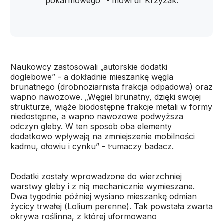
pokarmowego” - mówi dr Krzyżak.
Naukowcy zastosowali „autorskie dodatki
doglebowe” - a dokładnie mieszankę węgla
brunatnego (drobnoziarnista frakcja odpadowa) oraz
wapno nawozowe. „Węgiel brunatny, dzięki swojej
strukturze, wiąże biodostępne frakcje metali w formy
niedostępne, a wapno nawozowe podwyższa
odczyn gleby. W ten sposób oba elementy
dodatkowo wpływają na zmniejszenie mobilności
kadmu, ołowiu i cynku” - tłumaczy badacz.
Dodatki zostały wprowadzone do wierzchniej
warstwy gleby i z nią mechanicznie wymieszane.
Dwa tygodnie później wysiano mieszankę odmian
życicy trwałej (
Lolium perenne
). Tak powstała zwarta
okrywa roślinna, z której uformowano