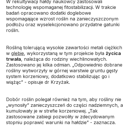
W rekultywacji hałdy naukowcy zastosowali
technologię wspomaganej fitostabilizacji. W trakcie
badań opracowano dodatki doglebowe
wspomagające wzrost roślin na zanieczyszczonym
podłożu oraz wyselekcjonowano przydatne gatunki
roślin.
Rośliną tolerującą wysokie zawartości metali ciężkich
w
glebie
, wykorzystaną w tym projekcie była
życica
trwała
, należąca do rodziny wiechlinowatych.
Zastosowano jej kilka odmian. „Odpowiednio dobrane
rośliny wytworzyły w górnej warstwie gruntu gęsty
system korzeniowy, dodatkowo stabilizując go i
wiążąc” - opisuje dr Krzyżak.
Dobór roślin polegał również na tym, aby rośliny nie
„wynosiły” zanieczyszczeń do części nadziemnych, a
kumulowały je w strefie korzeniowej. „Tak
zastosowane zabiegi pozwoliły w zdecydowanym
stopniu poprawić warunki na hałdzie” - zaznacza.