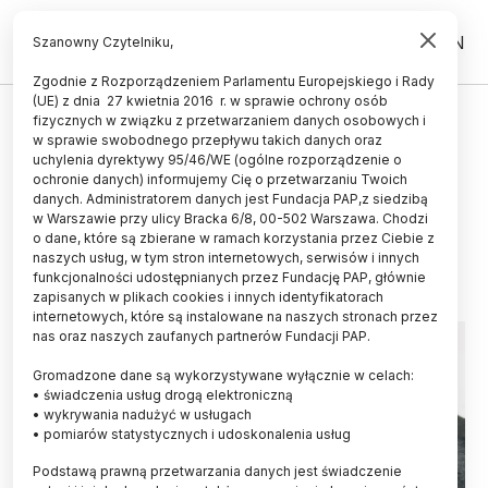
PL
EN
Szanowny Czytelniku,
Zgodnie z Rozporządzeniem Parlamentu Europejskiego i Rady
(UE) z dnia 27 kwietnia 2016 r. w sprawie ochrony osób
ZIEMIA
fizycznych w związku z przetwarzaniem danych osobowych i
w sprawie swobodnego przepływu takich danych oraz
Fitoremediacja na toksyczne
uchylenia dyrektywy 95/46/WE (ogólne rozporządzenie o
środowisko
ochronie danych) informujemy Cię o przetwarzaniu Twoich
danych. Administratorem danych jest Fundacja PAP,z siedzibą
w Warszawie przy ulicy Bracka 6/8, 00-502 Warszawa. Chodzi
ANNA MIKOŁAJCZYK-KŁĘBEK
o dane, które są zbierane w ramach korzystania przez Ciebie z
05.12.2023
aktualizacja: 14.12.2023
naszych usług, w tym stron internetowych, serwisów i innych
4 minuty czytania
funkcjonalności udostępnianych przez Fundację PAP, głównie
Read the English version of this article
zapisanych w plikach cookies i innych identyfikatorach
internetowych, które są instalowane na naszych stronach przez
nas oraz naszych zaufanych partnerów Fundacji PAP.
Gromadzone dane są wykorzystywane wyłącznie w celach:
• świadczenia usług drogą elektroniczną
• wykrywania nadużyć w usługach
• pomiarów statystycznych i udoskonalenia usług
Podstawą prawną przetwarzania danych jest świadczenie