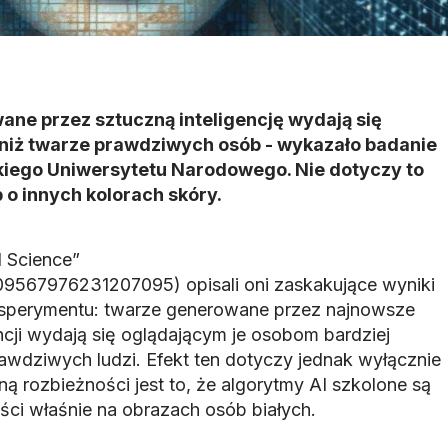
ne przez sztuczną inteligencję wydają się
 niż twarze prawdziwych osób - wykazało badanie
kiego Uniwersytetu Narodowego. Nie dotyczy to
o innych kolorach skóry.
 Science”
7/09567976231207095) opisali oni zaskakujące wyniki
sperymentu: twarze generowane przez najnowsze
ncji wydają się oglądającym je osobom bardziej
rawdziwych ludzi. Efekt ten dotyczy jednak wyłącznie
ną rozbieżności jest to, że algorytmy AI szkolone są
ci właśnie na obrazach osób białych.