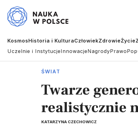
Kosmos
Historia i Kultura
Człowiek
Zdrowie
Życie
Uczelnie i Instytucje
Innowacje
Nagrody
Prawo
Pop
ŚWIAT
Twarze genero
realistycznie 
KATARZYNA CZECHOWICZ