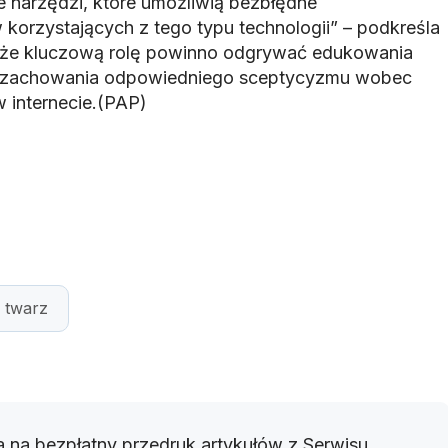
 narzędzi, które umożliwią bezbłędne
korzystających z tego typu technologii” – podkreśla
, że kluczową rolę powinno odgrywać edukowania
i zachowania odpowiedniego sceptycyzmu wobec
 internecie.(PAP)
twarz
 na bezpłatny przedruk artykułów z Serwisu