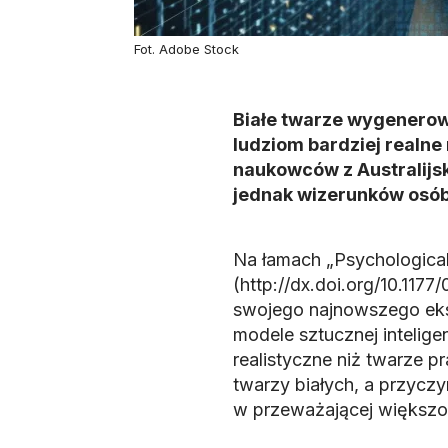
Fot. Adobe Stock
Białe twarze wygenerowa
ludziom bardziej realne
naukowców z Australijs
jednak wizerunków osób 
Na łamach „Psychological
(http://dx.doi.org/10.117
swojego najnowszego ek
modele sztucznej intelige
realistyczne niż twarze p
twarzy białych, a przyczy
w przeważającej większoś