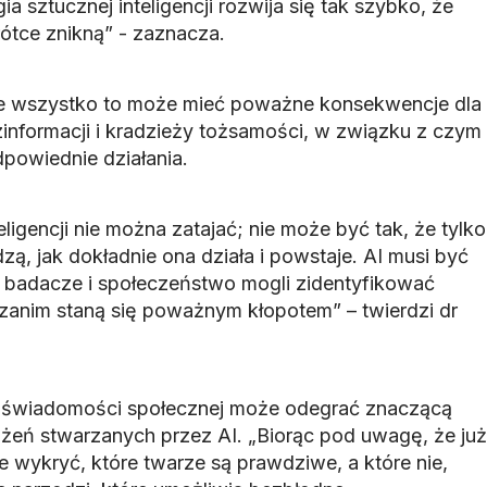
a sztucznej inteligencji rozwija się tak szybko, że
tce znikną” - zaznacza.
e wszystko to może mieć poważne konsekwencje dla
zinformacji i kradzieży tożsamości, w związku z czym
dpowiednie działania.
eligencji nie można zatajać; nie może być tak, że tylko
zą, jak dokładnie ona działa i powstaje. AI musi być
by badacze i społeczeństwo mogli zidentyfikować
zanim staną się poważnym kłopotem” – twierdzi dr
 świadomości społecznej może odegrać znaczącą
ożeń stwarzanych przez AI. „Biorąc pod uwagę, że już
ie wykryć, które twarze są prawdziwe, a które nie,