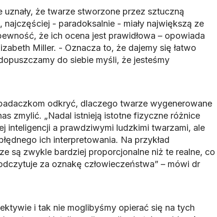
e uznały, że twarze stworzone przez sztuczną
, najczęściej - paradoksalnie - miały największą ze
pewność, że ich ocena jest prawidłowa – opowiada
izabeth Miller. - Oznacza to, że dajemy się łatwo
 dopuszczamy do siebie myśli, że jesteśmy
a badaczkom odkryć, dlaczego twarze wygenerowane
s zmylić. „Nadal istnieją istotne fizyczne różnice
 inteligencji a prawdziwymi ludzkimi twarzami, ale
błędnego ich interpretowania. Na przykład
 są zwykle bardziej proporcjonalne niż te realne, co
odczytuje za oznakę człowieczeństwa” – mówi dr
ektywie i tak nie moglibyśmy opierać się na tych