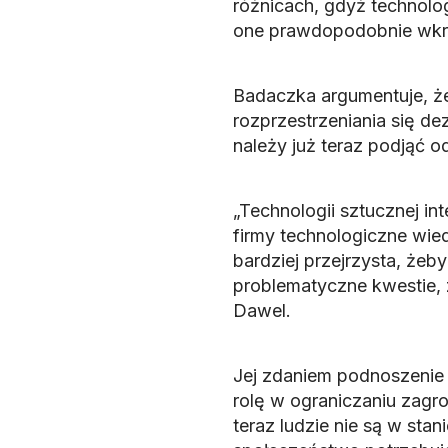
różnicach, gdyż technologi
one prawdopodobnie wkró
Badaczka argumentuje, ż
rozprzestrzeniania się de
należy już teraz podjąć o
„Technologii sztucznej int
firmy technologiczne wied
bardziej przejrzysta, że
problematyczne kwestie, 
Dawel.
Jej zdaniem podnoszenie
rolę w ograniczaniu zagr
teraz ludzie nie są w stan