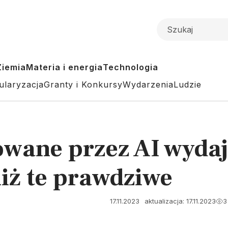
Ziemia
Materia i energia
Technologia
ularyzacja
Granty i Konkursy
Wydarzenia
Ludzie
wane przez AI wydaj
niż te prawdziwe
17.11.2023
aktualizacja: 17.11.2023
3