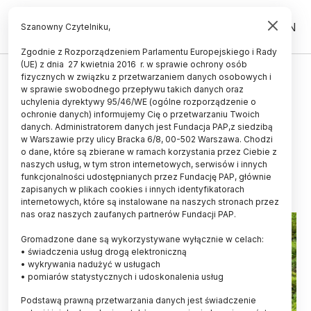
PL
EN
Szanowny Czytelniku,
Zgodnie z Rozporządzeniem Parlamentu Europejskiego i Rady
(UE) z dnia 27 kwietnia 2016 r. w sprawie ochrony osób
ŻYCIE
fizycznych w związku z przetwarzaniem danych osobowych i
w sprawie swobodnego przepływu takich danych oraz
Tatry/ Czterem niedźwiedziom
uchylenia dyrektywy 95/46/WE (ogólne rozporządzenie o
zostaną założone obroże
ochronie danych) informujemy Cię o przetwarzaniu Twoich
danych. Administratorem danych jest Fundacja PAP,z siedzibą
telemetryczne
w Warszawie przy ulicy Bracka 6/8, 00-502 Warszawa. Chodzi
o dane, które są zbierane w ramach korzystania przez Ciebie z
26.10.2023
aktualizacja: 26.10.2023
naszych usług, w tym stron internetowych, serwisów i innych
2 minuty czytania
funkcjonalności udostępnianych przez Fundację PAP, głównie
zapisanych w plikach cookies i innych identyfikatorach
internetowych, które są instalowane na naszych stronach przez
nas oraz naszych zaufanych partnerów Fundacji PAP.
Gromadzone dane są wykorzystywane wyłącznie w celach:
• świadczenia usług drogą elektroniczną
• wykrywania nadużyć w usługach
• pomiarów statystycznych i udoskonalenia usług
Podstawą prawną przetwarzania danych jest świadczenie