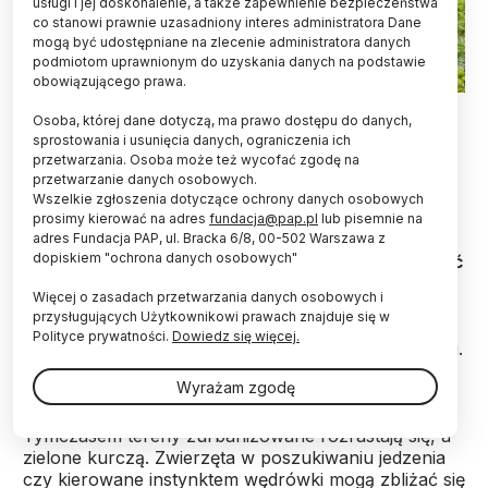
usługi i jej doskonalenie, a także zapewnienie bezpieczeństwa
co stanowi prawnie uzasadniony interes administratora Dane
mogą być udostępniane na zlecenie administratora danych
podmiotom uprawnionym do uzyskania danych na podstawie
obowiązującego prawa.
Fot. Adobe Stock
Osoba, której dane dotyczą, ma prawo dostępu do danych,
sprostowania i usunięcia danych, ograniczenia ich
Czterem tatrzańskim niedźwiedziom, które
przetwarzania. Osoba może też wycofać zgodę na
niebezpiecznie podchodzą w okolice domów,
przetwarzanie danych osobowych.
zostaną założone obroże telemetryczne, w tym
Wszelkie zgłoszenia dotyczące ochrony danych osobowych
dwie wyposażone w kamery – informuje
prosimy kierować na adres
fundacja@pap.pl
lub pisemnie na
Tatrzański Park Narodowy (TPN). Zebrane przez
adres Fundacja PAP, ul. Bracka 6/8, 00-502 Warszawa z
dopiskiem "ochrona danych osobowych"
przyrodników dane pozwolą lepiej poznać i chronić
te zwierzęta - wyjaśnia TPN.
Więcej o zasadach przetwarzania danych osobowych i
przysługujących Użytkownikowi prawach znajduje się w
Polityce prywatności.
Dowiedz się więcej.
„Niedźwiedź do życia potrzebuje dużych przestrzeni.
Areał jednego dorosłego niedźwiedzia obejmuje od
Wyrażam zgodę
30 do 200 km kw., ale do tego dochodzi zwyczaj
odbywania wielokilometrowych wędrówek.
Tymczasem tereny zurbanizowane rozrastają się, a
zielone kurczą. Zwierzęta w poszukiwaniu jedzenia
czy kierowane instynktem wędrówki mogą zbliżać się