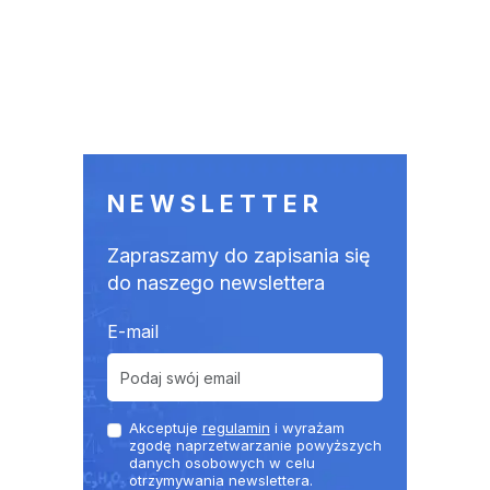
NEWSLETTER
Zapraszamy do zapisania się
do naszego newslettera
E-mail
Akceptuje
regulamin
i wyrażam
zgodę naprzetwarzanie powyższych
danych osobowych w celu
otrzymywania newslettera.