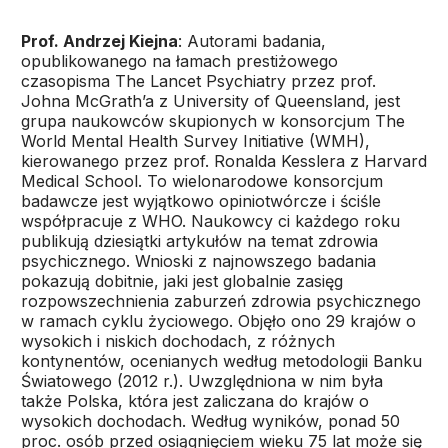
Prof. Andrzej Kiejna
: Autorami badania,
opublikowanego na łamach prestiżowego
czasopisma The Lancet Psychiatry przez prof.
Johna McGrath’a z University of Queensland, jest
grupa naukowców skupionych w konsorcjum The
World Mental Health Survey Initiative (WMH),
kierowanego przez prof. Ronalda Kesslera z Harvard
Medical School. To wielonarodowe konsorcjum
badawcze jest wyjątkowo opiniotwórcze i ściśle
współpracuje z WHO. Naukowcy ci każdego roku
publikują dziesiątki artykułów na temat zdrowia
psychicznego. Wnioski z najnowszego badania
pokazują dobitnie, jaki jest globalnie zasięg
rozpowszechnienia zaburzeń zdrowia psychicznego
w ramach cyklu życiowego. Objęło ono 29 krajów o
wysokich i niskich dochodach, z różnych
kontynentów, ocenianych według metodologii Banku
Światowego (2012 r.). Uwzględniona w nim była
także Polska, która jest zaliczana do krajów o
wysokich dochodach. Według wyników, ponad 50
proc. osób przed osiągnięciem wieku 75 lat może się