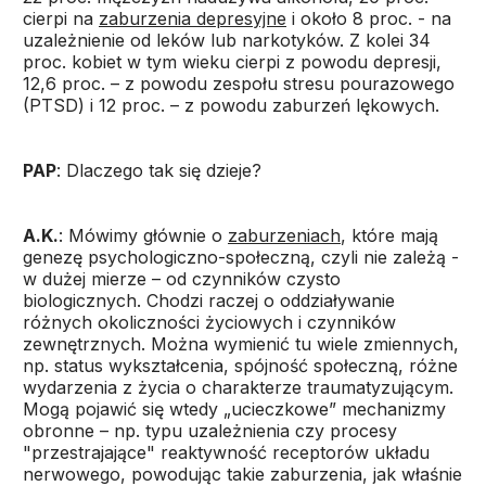
cierpi na
zaburzenia depresyjne
i około 8 proc. - na
uzależnienie od leków lub narkotyków. Z kolei 34
proc. kobiet w tym wieku cierpi z powodu depresji,
12,6 proc. – z powodu zespołu stresu pourazowego
(PTSD) i 12 proc. – z powodu zaburzeń lękowych.
PAP
: Dlaczego tak się dzieje?
A.K.
: Mówimy głównie o
zaburzeniach
, które mają
genezę psychologiczno-społeczną, czyli nie zależą -
w dużej mierze – od czynników czysto
biologicznych. Chodzi raczej o oddziaływanie
różnych okoliczności życiowych i czynników
zewnętrznych. Można wymienić tu wiele zmiennych,
np. status wykształcenia, spójność społeczną, różne
wydarzenia z życia o charakterze traumatyzującym.
Mogą pojawić się wtedy „ucieczkowe” mechanizmy
obronne – np. typu uzależnienia czy procesy
"przestrajające" reaktywność receptorów układu
nerwowego, powodując takie zaburzenia, jak właśnie