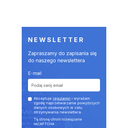
NEWSLETTER
Zapraszamy do zapisania się
do naszego newslettera
E-mail
Akceptuje
regulamin
i wyrażam
zgodę naprzetwarzanie powyższych
danych osobowych w celu
otrzymywania newslettera.