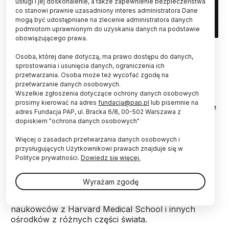
usługi i jej doskonalenie, a także zapewnienie bezpieczeństwa
co stanowi prawnie uzasadniony interes administratora Dane
mogą być udostępniane na zlecenie administratora danych
podmiotom uprawnionym do uzyskania danych na podstawie
obowiązującego prawa.
Źródło: Adobe Stock
Osoba, której dane dotyczą, ma prawo dostępu do danych,
Według nowego badania aż połowa populacji
sprostowania i usunięcia danych, ograniczenia ich
przetwarzania. Osoba może też wycofać zgodę na
świata może spodziewać się, że do 75. roku życia
przetwarzanie danych osobowych.
będzie cierpiała z powodu jakiegoś zaburzenia
Wszelkie zgłoszenia dotyczące ochrony danych osobowych
psychicznego. O przyczynach tej niepokojącej
prosimy kierować na adres
fundacja@pap.pl
lub pisemnie na
sytuacji i metodach zaradczych mówi w rozmowie
adres Fundacja PAP, ul. Bracka 6/8, 00-502 Warszawa z
z PAP prof. Andrzej Kiejna, psychiatra i
dopiskiem "ochrona danych osobowych"
epidemiolog z Uniwersytetu Dolnośląskiego, DSW
we Wrocławiu.
Więcej o zasadach przetwarzania danych osobowych i
przysługujących Użytkownikowi prawach znajduje się w
Polityce prywatności.
Dowiedz się więcej.
Polska Agencja Prasowa
: Połowa osób przed
osiągnięciem wieku 75 lat ma w przyszłości borykać
Wyrażam zgodę
się z jakimś problemem psychicznym –
wynika z
badania
opublikowanego niedawno przez zespół
naukowców z Harvard Medical School i innych
ośrodków z różnych części świata.