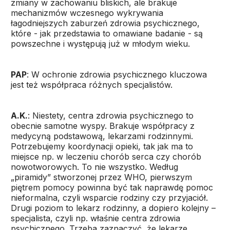
zmiany w zachowaniu bliskich, ale brakuje
mechanizmów wczesnego wykrywania
łagodniejszych zaburzeń zdrowia psychicznego,
które - jak przedstawia to omawiane badanie - są
powszechne i występują już w młodym wieku.
PAP
: W ochronie zdrowia psychicznego kluczowa
jest też współpraca różnych specjalistów.
A.K.
: Niestety, centra zdrowia psychicznego to
obecnie samotne wyspy. Brakuje współpracy z
medycyną podstawową, lekarzami rodzinnymi.
Potrzebujemy koordynacji opieki, tak jak ma to
miejsce np. w leczeniu chorób serca czy chorób
nowotworowych. To nie wszystko. Według
„piramidy” stworzonej przez WHO, pierwszym
piętrem pomocy powinna być tak naprawdę pomoc
nieformalna, czyli wsparcie rodziny czy przyjaciół.
Drugi poziom to lekarz rodzinny, a dopiero kolejny –
specjalista, czyli np. właśnie centra zdrowia
psychicznego. Trzeba zaznaczyć, że lekarze