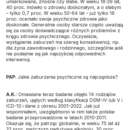
umiarkowane, znośne czy słabe. W wieku 18-29 lat,
40 proc. mówiło o zdrowiu doskonałym, a o słabym
– tylko 0,7 proc. W wieku 50-64 lat – już tylko 16
proc. oceniało swoje psychiczne zdrowie jako
doskonałe. Generalnie osoby starsze często uważają
się za osoby doświadczające różnych problemów z
kręgu zdrowia psychicznego. Oczywiście,
wystąpienie zaburzeń ma szereg konsekwencji, np.
dla życia zawodowego i rodzinnego, szczególnie jeśli
nie podejmie się jak najszybciej odpowiednich
interwencji.
PAP
: Jakie zaburzenia psychiczne są najczęstsze?
A.K.
: Omawiane teraz badanie objęło 14 rodzajów
zaburzeń, ujętych według klasyfikacji DSM-IV lub V i
ICD-10 i dane z okresu 2001–2022. Jak już
wspomniałem, uwzględniono w nim także polskie
badanie przeprowadzone w latach 2010-2011.
Okazuje się, że patrząc globalnie, w wieku 75 lat aż
22 proc. mężczyzn nadużywa alkoholu, 20 proc.