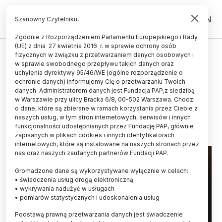
PL
EN
Szanowny Czytelniku,
Zgodnie z Rozporządzeniem Parlamentu Europejskiego i Rady
(UE) z dnia 27 kwietnia 2016 r. w sprawie ochrony osób
ZDROWIE
fizycznych w związku z przetwarzaniem danych osobowych i
w sprawie swobodnego przepływu takich danych oraz
Prof. Kiejna: świat nęka depresja,
uchylenia dyrektywy 95/46/WE (ogólne rozporządzenie o
zaburzenia lękowe i uzależnienia
ochronie danych) informujemy Cię o przetwarzaniu Twoich
danych. Administratorem danych jest Fundacja PAP,z siedzibą
w Warszawie przy ulicy Bracka 6/8, 00-502 Warszawa. Chodzi
MAREK MATACZ
o dane, które są zbierane w ramach korzystania przez Ciebie z
11.10.2023
aktualizacja: 11.10.2023
naszych usług, w tym stron internetowych, serwisów i innych
6 minut czytania
funkcjonalności udostępnianych przez Fundację PAP, głównie
zapisanych w plikach cookies i innych identyfikatorach
internetowych, które są instalowane na naszych stronach przez
nas oraz naszych zaufanych partnerów Fundacji PAP.
Gromadzone dane są wykorzystywane wyłącznie w celach:
• świadczenia usług drogą elektroniczną
• wykrywania nadużyć w usługach
• pomiarów statystycznych i udoskonalenia usług
Podstawą prawną przetwarzania danych jest świadczenie