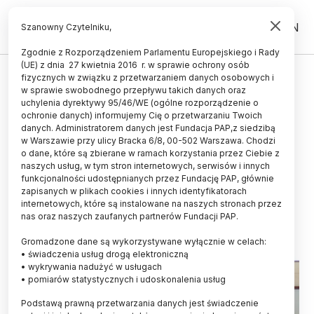
PL
EN
Szanowny Czytelniku,
Zgodnie z Rozporządzeniem Parlamentu Europejskiego i Rady
(UE) z dnia 27 kwietnia 2016 r. w sprawie ochrony osób
UCZELNIE I INSTYTUCJE
fizycznych w związku z przetwarzaniem danych osobowych i
w sprawie swobodnego przepływu takich danych oraz
Otwarto nową siedzibę Wydziałów
uchylenia dyrektywy 95/46/WE (ogólne rozporządzenie o
Nauk Społecznych oraz Prawa i
ochronie danych) informujemy Cię o przetwarzaniu Twoich
danych. Administratorem danych jest Fundacja PAP,z siedzibą
Administracji UWM w Olsztynie
w Warszawie przy ulicy Bracka 6/8, 00-502 Warszawa. Chodzi
o dane, które są zbierane w ramach korzystania przez Ciebie z
02.10.2023
aktualizacja: 02.10.2023
naszych usług, w tym stron internetowych, serwisów i innych
2 minuty czytania
funkcjonalności udostępnianych przez Fundację PAP, głównie
zapisanych w plikach cookies i innych identyfikatorach
internetowych, które są instalowane na naszych stronach przez
nas oraz naszych zaufanych partnerów Fundacji PAP.
Gromadzone dane są wykorzystywane wyłącznie w celach:
• świadczenia usług drogą elektroniczną
• wykrywania nadużyć w usługach
• pomiarów statystycznych i udoskonalenia usług
Podstawą prawną przetwarzania danych jest świadczenie