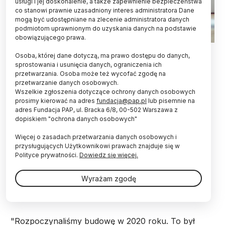
usługi i jej doskonalenie, a także zapewnienie bezpieczeństwa
co stanowi prawnie uzasadniony interes administratora Dane
mogą być udostępniane na zlecenie administratora danych
podmiotom uprawnionym do uzyskania danych na podstawie
obowiązującego prawa.
Fot. Adobe Stock
Osoba, której dane dotyczą, ma prawo dostępu do danych,
sprostowania i usunięcia danych, ograniczenia ich
W poniedziałek otwarto nową siedzibę dwóch
przetwarzania. Osoba może też wycofać zgodę na
wydziałów: Nauk Społecznych oraz Prawa i
przetwarzanie danych osobowych.
Administracji Uniwersytetu Warmińsko-
Wszelkie zgłoszenia dotyczące ochrony danych osobowych
Mazurskiego w Olsztynie. Koszt inwestycji to 72
prosimy kierować na adres
fundacja@pap.pl
lub pisemnie na
mln zł z czego 34 mln zł wyniosła dotacja z
adres Fundacja PAP, ul. Bracka 6/8, 00-502 Warszawa z
dopiskiem "ochrona danych osobowych"
Ministerstwa Edukacji i Nauki.
Więcej o zasadach przetwarzania danych osobowych i
przysługujących Użytkownikowi prawach znajduje się w
Rektor Uniwersytetu Warmińsko-Mazurskiego w
Polityce prywatności.
Dowiedz się więcej.
Olsztynie prof. Jerzy Przyborowski powiedział
podczas konferencji prasowej, że już od wtorku na
Wyrażam zgodę
dwóch wydziałach w nowej siedzibie kształcenie
rozpocznie ok. 6 tys. studentów.
"Rozpoczynaliśmy budowę w 2020 roku. To był