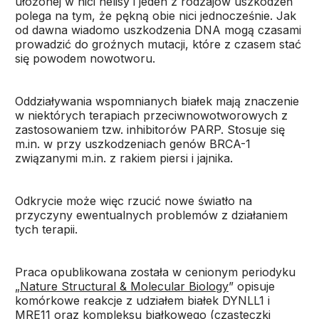
ułożonej w nici helisy i jeden z rodzajów uszkodzeń
polega na tym, że pękną obie nici jednocześnie. Jak
od dawna wiadomo uszkodzenia DNA mogą czasami
prowadzić do groźnych mutacji, które z czasem stać
się powodem nowotworu.
Oddziaływania wspomnianych białek mają znaczenie
w niektórych terapiach przeciwnowotworowych z
zastosowaniem tzw. inhibitorów PARP. Stosuje się
m.in. w przy uszkodzeniach genów BRCA-1
związanymi m.in. z rakiem piersi i jajnika.
Odkrycie może więc rzucić nowe światło na
przyczyny ewentualnych problemów z działaniem
tych terapii.
Praca opublikowana została w cenionym periodyku
„
Nature Structural & Molecular Biology
” opisuje
komórkowe reakcje z udziałem białek DYNLL1 i
MRE11 oraz kompleksu białkowego (cząsteczki