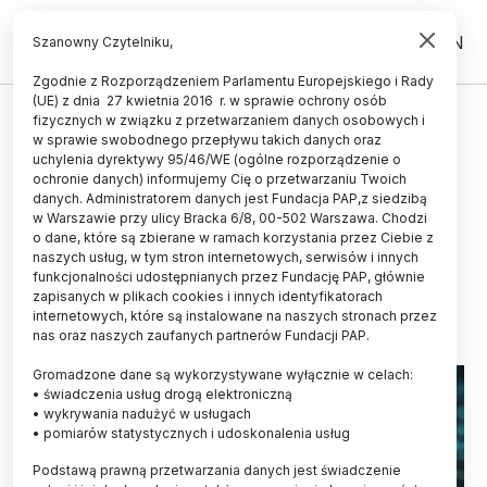
PL
EN
Szanowny Czytelniku,
Zgodnie z Rozporządzeniem Parlamentu Europejskiego i Rady
(UE) z dnia 27 kwietnia 2016 r. w sprawie ochrony osób
ZDROWIE
fizycznych w związku z przetwarzaniem danych osobowych i
w sprawie swobodnego przepływu takich danych oraz
Gdanski naukowiec
uchylenia dyrektywy 95/46/WE (ogólne rozporządzenie o
współodkrywcą nieznanego
ochronie danych) informujemy Cię o przetwarzaniu Twoich
danych. Administratorem danych jest Fundacja PAP,z siedzibą
wcześniej mechanizmu naprawy
w Warszawie przy ulicy Bracka 6/8, 00-502 Warszawa. Chodzi
o dane, które są zbierane w ramach korzystania przez Ciebie z
DNA
naszych usług, w tym stron internetowych, serwisów i innych
funkcjonalności udostępnianych przez Fundację PAP, głównie
22.09.2023
aktualizacja: 25.09.2023
zapisanych w plikach cookies i innych identyfikatorach
2 minuty czytania
internetowych, które są instalowane na naszych stronach przez
nas oraz naszych zaufanych partnerów Fundacji PAP.
Read the English version of this article
Gromadzone dane są wykorzystywane wyłącznie w celach:
• świadczenia usług drogą elektroniczną
• wykrywania nadużyć w usługach
• pomiarów statystycznych i udoskonalenia usług
Podstawą prawną przetwarzania danych jest świadczenie