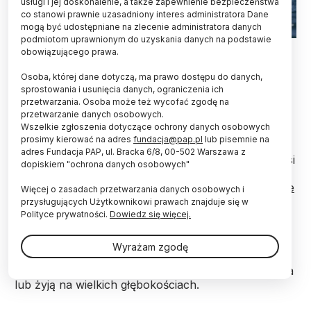
usługi i jej doskonalenie, a także zapewnienie bezpieczeństwa
co stanowi prawnie uzasadniony interes administratora Dane
mogą być udostępniane na zlecenie administratora danych
podmiotom uprawnionym do uzyskania danych na podstawie
EPA/ERDEM SAHIN 24.04.2020
obowiązującego prawa.
Biolodzy morscy z USA pokazali, że analizując
Osoba, której dane dotyczą, ma prawo dostępu do danych,
wolne DNA zawieszone w wodzie, można ocenić
sprostowania i usunięcia danych, ograniczenia ich
przetwarzania. Osoba może też wycofać zgodę na
stan populacji różnych gatunków delfinów.
przetwarzanie danych osobowych.
Wystarczy do tego próbka kilku litrów wody.
Wszelkie zgłoszenia dotyczące ochrony danych osobowych
prosimy kierować na adres
fundacja@pap.pl
lub pisemnie na
adres Fundacja PAP, ul. Bracka 6/8, 00-502 Warszawa z
W oceanie DNA jest wszędzie, m.in. swobodnie unosi
dopiskiem "ochrona danych osobowych"
się ono w morskiej wodzie – przypominają autorzy
badania opisanego w magazynie
„Frontiers in Marine
Więcej o zasadach przetwarzania danych osobowych i
Science”
.
przysługujących Użytkownikowi prawach znajduje się w
Polityce prywatności.
Dowiedz się więcej.
Od dawna już wykorzystuje się je do określania
Wyrażam zgodę
liczby i tożsamości gatunków w danym regionie –
szczególnie, gdy są one rzadkie i trudne do wykrycia
lub żyją na wielkich głębokościach.