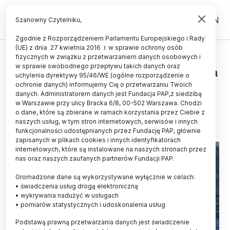
PL
EN
Szanowny Czytelniku,
Zgodnie z Rozporządzeniem Parlamentu Europejskiego i Rady
(UE) z dnia 27 kwietnia 2016 r. w sprawie ochrony osób
ŚWIAT
fizycznych w związku z przetwarzaniem danych osobowych i
w sprawie swobodnego przepływu takich danych oraz
Zawieszone w wodzie DNA pozwala
uchylenia dyrektywy 95/46/WE (ogólne rozporządzenie o
badać populacje delfinów
ochronie danych) informujemy Cię o przetwarzaniu Twoich
danych. Administratorem danych jest Fundacja PAP,z siedzibą
w Warszawie przy ulicy Bracka 6/8, 00-502 Warszawa. Chodzi
22.05.2026
aktualizacja: 22.05.2026
o dane, które są zbierane w ramach korzystania przez Ciebie z
3 minuty czytania
naszych usług, w tym stron internetowych, serwisów i innych
funkcjonalności udostępnianych przez Fundację PAP, głównie
zapisanych w plikach cookies i innych identyfikatorach
internetowych, które są instalowane na naszych stronach przez
nas oraz naszych zaufanych partnerów Fundacji PAP.
Gromadzone dane są wykorzystywane wyłącznie w celach:
• świadczenia usług drogą elektroniczną
• wykrywania nadużyć w usługach
• pomiarów statystycznych i udoskonalenia usług
Podstawą prawną przetwarzania danych jest świadczenie