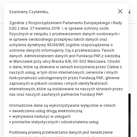
PL
EN
Szanowny Czytelniku,
Zgodnie z Rozporządzeniem Parlamentu Europejskiego i Rady
(UE) z dnia 27 kwietnia 2016 r. w sprawie ochrony osób
ŚWIAT
fizycznych w związku z przetwarzaniem danych osobowych i
w sprawie swobodnego przepływu takich danych oraz
Parki narodowe chronią dziką
uchylenia dyrektywy 95/46/WE (ogólne rozporządzenie o
przyrodę także poza swoimi
ochronie danych) informujemy Cię o przetwarzaniu Twoich
danych. Administratorem danych jest Fundacja PAP,z siedzibą
granicami
w Warszawie przy ulicy Bracka 6/8, 00-502 Warszawa. Chodzi
o dane, które są zbierane w ramach korzystania przez Ciebie z
29.08.2023
aktualizacja: 29.08.2023
naszych usług, w tym stron internetowych, serwisów i innych
2 minuty czytania
funkcjonalności udostępnianych przez Fundację PAP, głównie
zapisanych w plikach cookies i innych identyfikatorach
internetowych, które są instalowane na naszych stronach przez
nas oraz naszych zaufanych partnerów Fundacji PAP.
Gromadzone dane są wykorzystywane wyłącznie w celach:
• świadczenia usług drogą elektroniczną
• wykrywania nadużyć w usługach
• pomiarów statystycznych i udoskonalenia usług
Podstawą prawną przetwarzania danych jest świadczenie