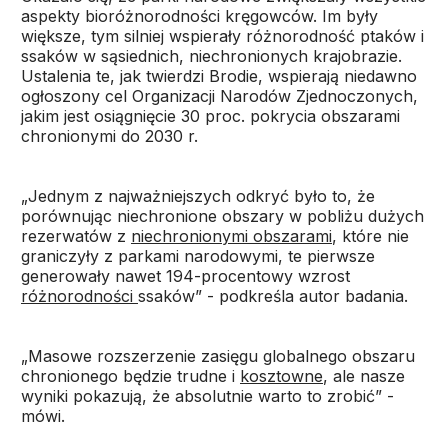
aspekty bioróżnorodności kręgowców. Im były
większe, tym silniej wspierały różnorodność ptaków i
ssaków w sąsiednich, niechronionych krajobrazie.
Ustalenia te, jak twierdzi Brodie, wspierają niedawno
ogłoszony cel Organizacji Narodów Zjednoczonych,
jakim jest osiągnięcie 30 proc. pokrycia obszarami
chronionymi do 2030 r.
„Jednym z najważniejszych odkryć było to, że
porównując niechronione obszary w pobliżu dużych
rezerwatów z
niechronionymi obszarami
, które nie
graniczyły z parkami narodowymi, te pierwsze
generowały nawet 194-procentowy wzrost
różnorodności
ssaków” - podkreśla autor badania.
„Masowe rozszerzenie zasięgu globalnego obszaru
chronionego będzie trudne i
kosztowne
, ale nasze
wyniki pokazują, że absolutnie warto to zrobić” -
mówi.