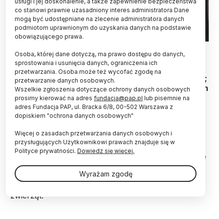
usługi i jej doskonalenie, a także zapewnienie bezpieczeństwa
co stanowi prawnie uzasadniony interes administratora Dane
mogą być udostępniane na zlecenie administratora danych
podmiotom uprawnionym do uzyskania danych na podstawie
obowiązującego prawa.
Adobe Stock
Osoba, której dane dotyczą, ma prawo dostępu do danych,
sprostowania i usunięcia danych, ograniczenia ich
Parki narodowe nie tylko zwiększają
przetwarzania. Osoba może też wycofać zgodę na
bioróżnorodność ptaków w obrębie swoich granic;
przetwarzanie danych osobowych.
wpierają także różnorodność ssaków na pobliskich
Wszelkie zgłoszenia dotyczące ochrony danych osobowych
obszarach niechronionych - czytamy w
prosimy kierować na adres
fundacja@pap.pl
lub pisemnie na
najnowszym wydaniu czasopisma „Nature”.
adres Fundacja PAP, ul. Bracka 6/8, 00-502 Warszawa z
dopiskiem "ochrona danych osobowych"
Więcej o zasadach przetwarzania danych osobowych i
Naukowcy z Uniwersytetu Montana, wraz z innymi
przysługujących Użytkownikowi prawach znajduje się w
ośrodkami badawczymi z całego świata oraz
Polityce prywatności.
Dowiedz się więcej.
partnerami z NASA
ustalili
, że masowe rozszerzanie
zasięgu globalnego
obszaru chronionego
, choć
Wyrażam zgodę
trudne i kosztowne, jest potrzebne i niezwykle
skuteczne dla ochrony dzikich gatunków roślin i
zwierząt.