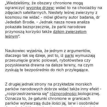
„Wiedzieliśmy, że obszary chronione mogą
ograniczyć
wycinkę drzew
; widać to na chociażby na
zdjęciach satelitarnych. Niestety leśnej zwierzyny z
kosmosu nie widać - mówi główny autor badania, dr
Jedediah Brodie. - Jednak nasza nowa analiza
pokazała bezsprzecznie, że parki narodowe
przynoszą korzyści także
dzikim zwierzętom
leśnym
”.
Naukowiec wyjaśnia, że jednym z argumentów,
dlaczego tak się dzieje, jest to, iż
parki
wymuszają
przesunięcie granic polowań, rybołówstwa czy
pozyskiwania drewna na dalsze tereny, na czym
zyskują te bezpośrednio do nich przylegające.
Z drugiej jednak strony na przykładzie morskich
parków narodowych dobrze widać także inny efekt -
„rozprzestrzeniania się”
różnorodności
biologicznej.
Oznacza to, że gatunki chronione w granicach
parków wytwarzają duże ilości jaj, larw i osobników