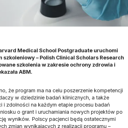
arvard Medical School Postgraduate uruchomi
 szkoleniowy – Polish Clinical Scholars Research
owane szkolenia w zakresie ochrony zdrowia i
ekazała ABM.
o, że program ma na celu poszerzenie kompetencji
aczy w dziedzinie badań klinicznych, a także
ci i zdolności na każdym etapie procesu badań
wniosku o grant i uruchamiania nowych projektów po
ację wyników. Polscy pacjenci będą ostatecznymi
ch zmian wynikających z realizacji programu –