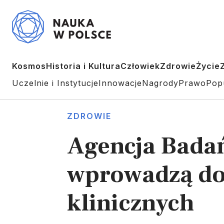
Kosmos
Historia i Kultura
Człowiek
Zdrowie
Życie
Uczelnie i Instytucje
Innowacje
Nagrody
Prawo
Pop
ZDROWIE
Agencja Badań
wprowadzą do 
klinicznych