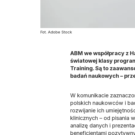
Fot. Adobe Stock
ABM we współpracy z H
światowej klasy program
Training. Są to zaawans
badań naukowych – prz
W komunikacie zaznaczon
polskich naukowców i bad
rozwijanie ich umiejętnoś
klinicznych – od pisania 
analizę danych i prezent
beneficjentami pozytywny