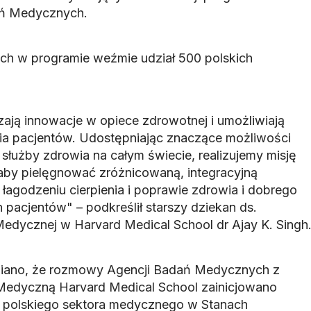
ań Medycznych.
tach w programie weźmie udział 500 polskich
zają innowacje w opiece zdrowotnej i umożliwiają
a pacjentów. Udostępniając znaczące możliwości
łużby zdrowia na całym świecie, realizujemy misję
aby pielęgnować zróżnicowaną, integracyjną
agodzeniu cierpienia i poprawie zdrowia i dobrego
pacjentów" – podkreślił starszy dziekan ds.
dycznej w Harvard Medical School dr Ajay K. Singh
iano, że rozmowy Agencji Badań Medycznych z
edyczną Harvard Medical School zainicjowano
 polskiego sektora medycznego w Stanach