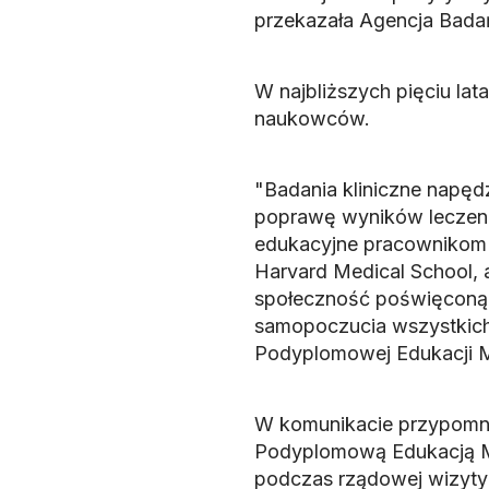
przekazała Agencja Bad
W najbliższych pięciu la
naukowców.
"Badania kliniczne napęd
poprawę wyników leczeni
edukacyjne pracownikom s
Harvard Medical School, 
społeczność poświęconą ł
samopoczucia wszystkich 
Podyplomowej Edukacji Me
W komunikacie przypomn
Podyplomową Edukacją M
podczas rządowej wizyty