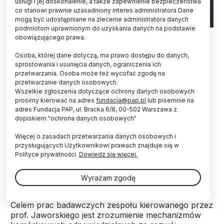
usługi i jej doskonalenie, a także zapewnienie bezpieczeństwa
co stanowi prawnie uzasadniony interes administratora Dane
mogą być udostępniane na zlecenie administratora danych
podmiotom uprawnionym do uzyskania danych na podstawie
Źródło: MIBMiK - Biuro Prasowe
obowiązującego prawa.
Współodkrywca kluczowej roli mTOR w rozwoju
Osoba, której dane dotyczą, ma prawo dostępu do danych,
neuronów, prof. Jaworski jest jednym z 69
sprostowania i usunięcia danych, ograniczenia ich
przetwarzania. Osoba może też wycofać zgodę na
naukowców wybranych na członka Europejskiej
przetwarzanie danych osobowych.
Organizacji Biologii Molekularnej (EMBO). W tym
Wszelkie zgłoszenia dotyczące ochrony danych osobowych
roku jest jedynym Polakiem wybranym do grona
prosimy kierować na adres
fundacja@pap.pl
lub pisemnie na
ponad 2000 najlepszych badaczy w Europie i na
adres Fundacja PAP, ul. Bracka 6/8, 00-502 Warszawa z
świecie.
dopiskiem "ochrona danych osobowych"
Więcej o zasadach przetwarzania danych osobowych i
Naukowiec kieruje Laboratorium Neurobiologii
przysługujących Użytkownikowi prawach znajduje się w
Molekularnej i Komórkowej w Międzynarodowym
Polityce prywatności.
Dowiedz się więcej.
Instytucie Biologii Molekularnej i Komórkowej w
Warszawie.
Wyrażam zgodę
Celem prac badawczych zespołu kierowanego przez
prof. Jaworskiego jest zrozumienie mechanizmów