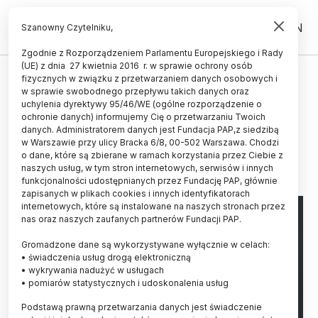
PL
EN
Szanowny Czytelniku,
Zgodnie z Rozporządzeniem Parlamentu Europejskiego i Rady
(UE) z dnia 27 kwietnia 2016 r. w sprawie ochrony osób
LUDZIE
fizycznych w związku z przetwarzaniem danych osobowych i
w sprawie swobodnego przepływu takich danych oraz
Jacek Jaworski wybrany na
uchylenia dyrektywy 95/46/WE (ogólne rozporządzenie o
członka EMBO
ochronie danych) informujemy Cię o przetwarzaniu Twoich
danych. Administratorem danych jest Fundacja PAP,z siedzibą
w Warszawie przy ulicy Bracka 6/8, 00-502 Warszawa. Chodzi
07.07.2023
aktualizacja: 07.07.2023
o dane, które są zbierane w ramach korzystania przez Ciebie z
2 minuty czytania
naszych usług, w tym stron internetowych, serwisów i innych
Read the English version of this article
funkcjonalności udostępnianych przez Fundację PAP, głównie
zapisanych w plikach cookies i innych identyfikatorach
internetowych, które są instalowane na naszych stronach przez
nas oraz naszych zaufanych partnerów Fundacji PAP.
Gromadzone dane są wykorzystywane wyłącznie w celach:
• świadczenia usług drogą elektroniczną
• wykrywania nadużyć w usługach
• pomiarów statystycznych i udoskonalenia usług
Podstawą prawną przetwarzania danych jest świadczenie