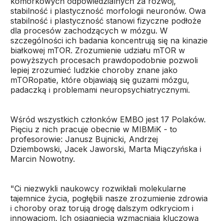
komórkowych odpowiedzialnych za rozwój,
stabilność i plastyczność morfologii neuronów. Owa
stabilność i plastyczność stanowi fizyczne podłoże
dla procesów zachodzących w mózgu. W
szczególności ich badania koncentrują się na kinazie
białkowej mTOR. Zrozumienie udziału mTOR w
powyższych procesach prawdopodobnie pozwoli
lepiej zrozumieć ludzkie choroby znane jako
mTORopatie, które objawiają się guzami mózgu,
padaczką i problemami neuropsychiatrycznymi.
Wśród wszystkich członków EMBO jest 17 Polaków.
Pięciu z nich pracuje obecnie w MIBMiK - to
profesorowie: Janusz Bujnicki, Andrzej
Dziembowski, Jacek Jaworski, Marta Miączyńska i
Marcin Nowotny.
"Ci niezwykli naukowcy rozwikłali molekularne
tajemnice życia, pogłębili nasze zrozumienie zdrowia
i choroby oraz torują drogę dalszym odkryciom i
innowacjom. Ich osiągnięcia wzmacniają kluczową