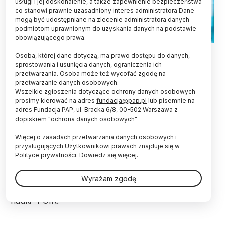
usługi i jej doskonalenie, a także zapewnienie bezpieczeństwa
co stanowi prawnie uzasadniony interes administratora Dane
mogą być udostępniane na zlecenie administratora danych
podmiotom uprawnionym do uzyskania danych na podstawie
obowiązującego prawa.
Fot. Adobe Stock
Osoba, której dane dotyczą, ma prawo dostępu do danych,
sprostowania i usunięcia danych, ograniczenia ich
Na wsparcie sektora nauki przeznaczono ponad
przetwarzania. Osoba może też wycofać zgodę na
2,5 mld złotych z funduszy unijnych z Programu
przetwarzanie danych osobowych.
Operacyjnego Inteligentny Rozwój (POIR) -
Wszelkie zgłoszenia dotyczące ochrony danych osobowych
podsumował Ośrodek Przetwarzania Informacji –
prosimy kierować na adres
fundacja@pap.pl
lub pisemnie na
Państwowy Instytut Badawczy (OPI PIB).
adres Fundacja PAP, ul. Bracka 6/8, 00-502 Warszawa z
dopiskiem "ochrona danych osobowych"
Dofinansowane inicjatywy mają znaczenie
strategiczne i dotyczą różnych dyscyplin nauki.
Więcej o zasadach przetwarzania danych osobowych i
przysługujących Użytkownikowi prawach znajduje się w
Polityce prywatności.
Dowiedz się więcej.
OPI PIB poinformowało w piątek, że w czwartek na
konferencji „Nauka Inwestycje Rozwój”
Wyrażam zgodę
podsumowano realizację Działania 4.2 „Rozwój
nowoczesnej infrastruktury badawczej sektora
nauki” POIR.