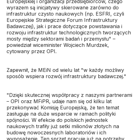
Europejskiej i organizacji przedsiębiorców, czego
wyrazem są inicjatywy skierowane zarówno do
infrastruktur czysto naukowych (np. ESFRI, czyli
Europejskie Strategiczne Forum Infrastruktury
Badawczej), jak i prace dotyczące powstawania i
rozwoju infrastruktur technologicznych tworzących
mosty między sektorami badań i przemysłu" –
powiedział wiceminister Wojciech Murdzek,
cytowany przez OPI.
Zapewnił, że MEiN od wielu lat "w każdy możliwy
sposób wspiera rozwój infrastruktury badawczej."
"Dzięki skutecznej współpracy z naszymi partnerami
– OPI oraz MFiPR, udaje nam się od kilku lat
przekonywać Komisję Europejską, że ten temat
zasługuje na duże wsparcie w ramach polityki
spójności. W efekcie do polskich jednostek
naukowych trafiły już setki milionów złotych na
budowę nowoczesnych laboratoriów i ich
wyposażenie. Ten sprzęt pracuje już na potrzeby