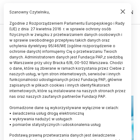
PL
EN
Szanowny Czytelniku,
Zgodnie z Rozporządzeniem Parlamentu Europejskiego i Rady
(UE) z dnia 27 kwietnia 2016 r. w sprawie ochrony osób
GRANTY I KONKURSY
fizycznych w związku z przetwarzaniem danych osobowych i
w sprawie swobodnego przepływu takich danych oraz
OPI-PIB: Ponad 2,5 mld złotych na
uchylenia dyrektywy 95/46/WE (ogólne rozporządzenie o
nowoczesną infrastrukturę
ochronie danych) informujemy Cię o przetwarzaniu Twoich
danych. Administratorem danych jest Fundacja PAP,z siedzibą
badawczą
w Warszawie przy ulicy Bracka 6/8, 00-502 Warszawa. Chodzi
o dane, które są zbierane w ramach korzystania przez Ciebie z
23.06.2023
aktualizacja: 23.06.2023
naszych usług, w tym stron internetowych, serwisów i innych
2 minuty czytania
funkcjonalności udostępnianych przez Fundację PAP, głównie
zapisanych w plikach cookies i innych identyfikatorach
internetowych, które są instalowane na naszych stronach przez
nas oraz naszych zaufanych partnerów Fundacji PAP.
Gromadzone dane są wykorzystywane wyłącznie w celach:
• świadczenia usług drogą elektroniczną
• wykrywania nadużyć w usługach
• pomiarów statystycznych i udoskonalenia usług
Podstawą prawną przetwarzania danych jest świadczenie