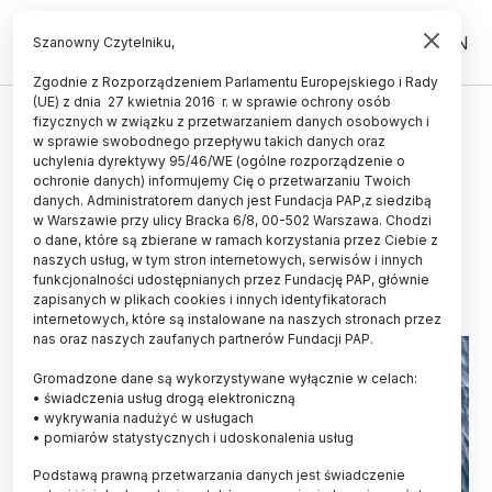
PL
EN
Szanowny Czytelniku,
Zgodnie z Rozporządzeniem Parlamentu Europejskiego i Rady
(UE) z dnia 27 kwietnia 2016 r. w sprawie ochrony osób
ŻYCIE
fizycznych w związku z przetwarzaniem danych osobowych i
w sprawie swobodnego przepływu takich danych oraz
Naukowcy z UR: delfinom z Morza
uchylenia dyrektywy 95/46/WE (ogólne rozporządzenie o
Czarnego grozi wyginięcie; to
ochronie danych) informujemy Cię o przetwarzaniu Twoich
danych. Administratorem danych jest Fundacja PAP,z siedzibą
skutek wojny w Ukrainie
w Warszawie przy ulicy Bracka 6/8, 00-502 Warszawa. Chodzi
o dane, które są zbierane w ramach korzystania przez Ciebie z
12.04.2023
aktualizacja: 12.04.2023
naszych usług, w tym stron internetowych, serwisów i innych
4 minuty czytania
funkcjonalności udostępnianych przez Fundację PAP, głównie
zapisanych w plikach cookies i innych identyfikatorach
Read the English version of this article
internetowych, które są instalowane na naszych stronach przez
nas oraz naszych zaufanych partnerów Fundacji PAP.
Gromadzone dane są wykorzystywane wyłącznie w celach:
• świadczenia usług drogą elektroniczną
• wykrywania nadużyć w usługach
• pomiarów statystycznych i udoskonalenia usług
Podstawą prawną przetwarzania danych jest świadczenie