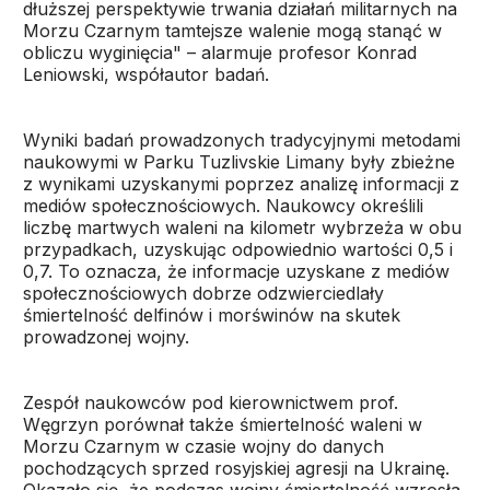
dłuższej perspektywie trwania działań militarnych na
Morzu Czarnym tamtejsze walenie mogą stanąć w
obliczu wyginięcia" – alarmuje profesor Konrad
Leniowski, współautor badań.
Wyniki badań prowadzonych tradycyjnymi metodami
naukowymi w Parku Tuzlivskie Limany były zbieżne
z wynikami uzyskanymi poprzez analizę informacji z
mediów społecznościowych. Naukowcy określili
liczbę martwych waleni na kilometr wybrzeża w obu
przypadkach, uzyskując odpowiednio wartości 0,5 i
0,7. To oznacza, że informacje uzyskane z mediów
społecznościowych dobrze odzwierciedlały
śmiertelność delfinów i morświnów na skutek
prowadzonej wojny.
Zespół naukowców pod kierownictwem prof.
Węgrzyn porównał także śmiertelność waleni w
Morzu Czarnym w czasie wojny do danych
pochodzących sprzed rosyjskiej agresji na Ukrainę.