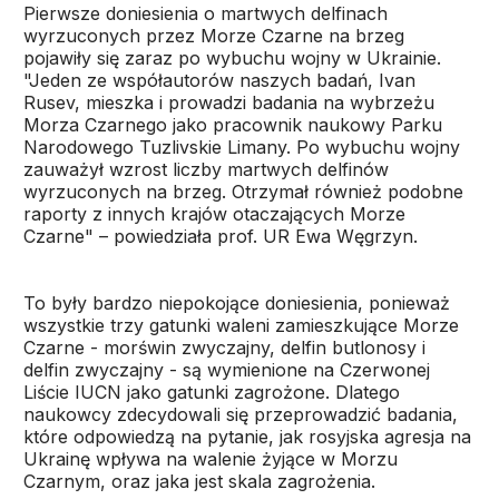
Pierwsze doniesienia o martwych delfinach
wyrzuconych przez Morze Czarne na brzeg
pojawiły się zaraz po wybuchu wojny w Ukrainie.
"Jeden ze współautorów naszych badań, Ivan
Rusev, mieszka i prowadzi badania na wybrzeżu
Morza Czarnego jako pracownik naukowy Parku
Narodowego Tuzlivskie Limany. Po wybuchu wojny
zauważył wzrost liczby martwych delfinów
wyrzuconych na brzeg. Otrzymał również podobne
raporty z innych krajów otaczających Morze
Czarne" – powiedziała prof. UR Ewa Węgrzyn.
To były bardzo niepokojące doniesienia, ponieważ
wszystkie trzy gatunki waleni zamieszkujące Morze
Czarne - morświn zwyczajny, delfin butlonosy i
delfin zwyczajny - są wymienione na Czerwonej
Liście IUCN jako gatunki zagrożone. Dlatego
naukowcy zdecydowali się przeprowadzić badania,
które odpowiedzą na pytanie, jak rosyjska agresja na
Ukrainę wpływa na walenie żyjące w Morzu
Czarnym, oraz jaka jest skala zagrożenia.