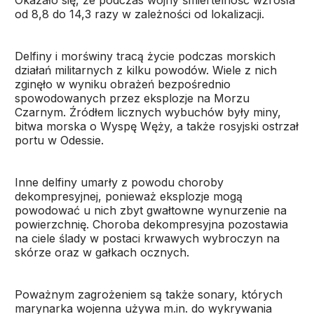
Okazało się, że podczas wojny śmiertelność wzrosła
od 8,8 do 14,3 razy w zależności od lokalizacji.
Delfiny i morświny tracą życie podczas morskich
działań militarnych z kilku powodów. Wiele z nich
zginęło w wyniku obrażeń bezpośrednio
spowodowanych przez eksplozje na Morzu
Czarnym. Źródłem licznych wybuchów były miny,
bitwa morska o Wyspę Węży, a także rosyjski ostrzał
portu w Odessie.
Inne delfiny umarły z powodu choroby
dekompresyjnej, ponieważ eksplozje mogą
powodować u nich zbyt gwałtowne wynurzenie na
powierzchnię. Choroba dekompresyjna pozostawia
na ciele ślady w postaci krwawych wybroczyn na
skórze oraz w gałkach ocznych.
Poważnym zagrożeniem są także sonary, których
marynarka wojenna używa m.in. do wykrywania