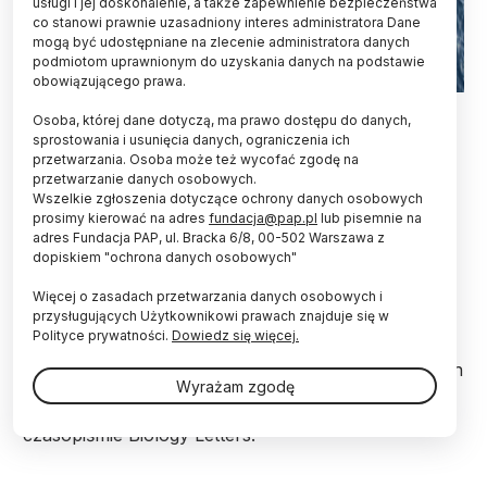
usługi i jej doskonalenie, a także zapewnienie bezpieczeństwa
co stanowi prawnie uzasadniony interes administratora Dane
mogą być udostępniane na zlecenie administratora danych
podmiotom uprawnionym do uzyskania danych na podstawie
obowiązującego prawa.
Fot. Adobe Stock
Osoba, której dane dotyczą, ma prawo dostępu do danych,
sprostowania i usunięcia danych, ograniczenia ich
Delfiny i morświny z Morza Czarnego to kolejne
przetwarzania. Osoba może też wycofać zgodę na
ofiary wojny w Ukrainie. Szacujemy, że tylko w
przetwarzanie danych osobowych.
ciągu trzech miesięcy zginęło pomiędzy 37 a 48
Wszelkie zgłoszenia dotyczące ochrony danych osobowych
tys. tych morskich ssaków, wyniki naszych badań
prosimy kierować na adres
fundacja@pap.pl
lub pisemnie na
są porażające – powiedziała PAP dr hab. Ewa
adres Fundacja PAP, ul. Bracka 6/8, 00-502 Warszawa z
dopiskiem "ochrona danych osobowych"
Węgrzyn, profesor Uniwersytetu Rzeszowskiego.
Więcej o zasadach przetwarzania danych osobowych i
przysługujących Użytkownikowi prawach znajduje się w
Naukowcy z Uniwersytetu Rzeszowskiego i Ukrainy
Polityce prywatności.
Dowiedz się więcej.
mają dowody na to, że delfinom z Morza Czarnego
grozi wyginięcie. Powodem jest działalność rosyjskich
Wyrażam zgodę
okrętów wojennych. Wyniki ich badań właśnie
zostały opublikowane w międzynarodowym
czasopiśmie Biology Letters.