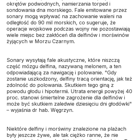
okrętów podwodnych, namierzania torped i
sondowania dna morskiego. Fale emitowane przez
sonary mogą wpływać na zachowanie waleni na
odległość do 90 mil morskich, co sugeruje, że
operacje wojskowe podczas wojny nie pozostawiają
wiele miejsc bez zakłóceń dla delfinów i morświnów
żyjących w Morzu Czarnym.
Sonary wysyłają fale akustyczne, które niszczą
część mózgu delfina, nazywaną melonem, a ten
odpowiadającą za nawigację i polowanie. "Gdy
zostanie uszkodzony, delfiny tracą orientację, jak też
zdolność do polowania. Skutkiem tego giną z
powodu głodu i hipotermii. Utrata energii powyżej 40
proc. stanowi śmiertelne zagrożenie dla delfinów i
może być skutkiem zaledwie dziesięciu dni głodówki"
– wyjaśnia dr hab. Węgrzyn.
Niektóre delfiny i morświny znalezione na plażach
były jeszcze żywe, ale tak ciężko ranne, że nie