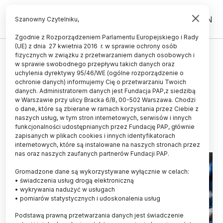
PL
EN
Szanowny Czytelniku,
Zgodnie z Rozporządzeniem Parlamentu Europejskiego i Rady
(UE) z dnia 27 kwietnia 2016 r. w sprawie ochrony osób
ŚWIAT
fizycznych w związku z przetwarzaniem danych osobowych i
w sprawie swobodnego przepływu takich danych oraz
Indeks Patentowy EPO 2022:
uchylenia dyrektywy 95/46/WE (ogólne rozporządzenie o
najwięcej zgłoszeń w dziedzinie
ochronie danych) informujemy Cię o przetwarzaniu Twoich
danych. Administratorem danych jest Fundacja PAP,z siedzibą
komunikacji cyfrowej
w Warszawie przy ulicy Bracka 6/8, 00-502 Warszawa. Chodzi
o dane, które są zbierane w ramach korzystania przez Ciebie z
29.03.2023
aktualizacja: 29.03.2023
naszych usług, w tym stron internetowych, serwisów i innych
2 minuty czytania
funkcjonalności udostępnianych przez Fundację PAP, głównie
zapisanych w plikach cookies i innych identyfikatorach
internetowych, które są instalowane na naszych stronach przez
nas oraz naszych zaufanych partnerów Fundacji PAP.
Gromadzone dane są wykorzystywane wyłącznie w celach:
• świadczenia usług drogą elektroniczną
• wykrywania nadużyć w usługach
• pomiarów statystycznych i udoskonalenia usług
Podstawą prawną przetwarzania danych jest świadczenie