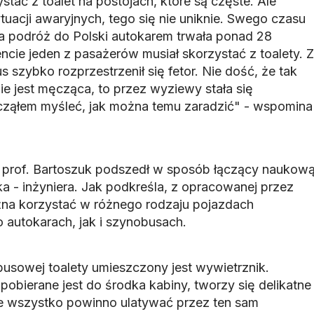
stać z toalet na postojach, które są częste. Ale
uacji awaryjnych, tego się nie uniknie. Swego czasu
a podróż do Polski autokarem trwała ponad 28
e jeden z pasażerów musiał skorzystać z toalety. Z
 szybko rozprzestrzenił się fetor. Nie dość, że tak
e jest męcząca, to przez wyziewy stała się
cząłem myśleć, jak można temu zaradzić" - wspomina
 prof. Bartoszuk podszedł w sposób łączący naukow
a - inżyniera. Jak podkreśla, z opracowanej przez
na korzystać w różnego rodzaju pojazdach
autokarach, jak i szynobusach.
usowej toalety umieszczony jest wywietrznik.
obierane jest do środka kabiny, tworzy się delikatne
nie wszystko powinno ulatywać przez ten sam