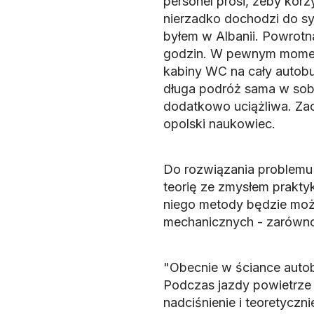
personel prosi, żeby korzy
nierzadko dochodzi do syt
byłem w Albanii. Powrotn
godzin. W pewnym momenci
kabiny WC na cały autobus
długa podróż sama w sobi
dodatkowo uciążliwa. Za
opolski naukowiec.
Do rozwiązania problemu
teorię ze zmysłem praktyk
niego metody będzie moż
mechanicznych - zarówno 
"Obecnie w ściance autob
Podczas jazdy powietrze p
nadciśnienie i teoretycz