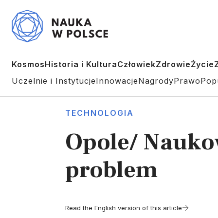
Kosmos
Historia i Kultura
Człowiek
Zdrowie
Życie
Uczelnie i Instytucje
Innowacje
Nagrody
Prawo
Pop
TECHNOLOGIA
Opole/ Naukow
problem
Read the English version of this article