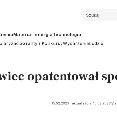
Ziemia
Materia i energia
Technologia
ularyzacja
Granty i Konkursy
Wydarzenia
Ludzie
iec opatentował sp
15.02.2023
aktualizacja: 15.02.2023
2