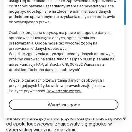
usługi i jej doskonalenie, a także zapewnienie bezpieczeństwa
co stanowi prawnie uzasadniony interes administratora Dane
mogą być udostępniane na zlecenie administratora danych
podmiotom uprawnionym do uzyskania danych na podstawie
obowiązującego prawa.
Syberia, Adobe Stock
Osoba, której dane dotyczą, ma prawo dostępu do danych,
sprostowania i usunięcia danych, ograniczenia ich
Udało się przywrócić aktywność wirusów,
przetwarzania. Osoba może też wycofać zgodę na
tkwiących w syberyjskiej wiecznej zmarzlinie
przetwarzanie danych osobowych.
nawet od 48 500 lat. Informują o tym naukowcy w
Wszelkie zgłoszenia dotyczące ochrony danych osobowych
serwisie „bioRxiv” we wstępnej, nierecenzowanej
prosimy kierować na adres
fundacja@pap.pl
lub pisemnie na
wersji artykułu.
adres Fundacja PAP, ul. Bracka 6/8, 00-502 Warszawa z
dopiskiem "ochrona danych osobowych"
Więcej o zasadach przetwarzania danych osobowych i
Badania dotyczące wirusów przeprowadzili
przysługujących Użytkownikowi prawach znajduje się w
naukowcy z Universite Aix-Marseille we Francji,
Polityce prywatności.
Dowiedz się więcej.
którzy już wcześniej "ożywili" liczącego 30 000 lat
wirusa, znalezionego w syberyjskiej wiecznej
Wyrażam zgodę
zmarzlinie w 2014 roku. Teraz Francuzi pobili
rekord: zidentyfikowali i „ożywili” 13 starożytnych
wirusów należących do pięciu różnych kladów, które
od epoki lodowcowej znajdowały się głęboko w
syberyjskiej wiecznej zmarzlinie.