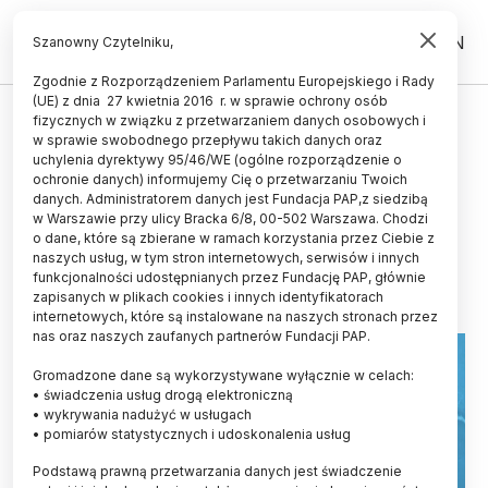
PL
EN
Szanowny Czytelniku,
Zgodnie z Rozporządzeniem Parlamentu Europejskiego i Rady
(UE) z dnia 27 kwietnia 2016 r. w sprawie ochrony osób
ŚWIAT
fizycznych w związku z przetwarzaniem danych osobowych i
w sprawie swobodnego przepływu takich danych oraz
Naukowcy informują o
uchylenia dyrektywy 95/46/WE (ogólne rozporządzenie o
"przebudzeniu" wirusów sprzed
ochronie danych) informujemy Cię o przetwarzaniu Twoich
danych. Administratorem danych jest Fundacja PAP,z siedzibą
48,5 tys. lat
w Warszawie przy ulicy Bracka 6/8, 00-502 Warszawa. Chodzi
o dane, które są zbierane w ramach korzystania przez Ciebie z
25.11.2022
aktualizacja: 25.11.2022
naszych usług, w tym stron internetowych, serwisów i innych
2 minuty czytania
funkcjonalności udostępnianych przez Fundację PAP, głównie
zapisanych w plikach cookies i innych identyfikatorach
internetowych, które są instalowane na naszych stronach przez
nas oraz naszych zaufanych partnerów Fundacji PAP.
Gromadzone dane są wykorzystywane wyłącznie w celach:
• świadczenia usług drogą elektroniczną
• wykrywania nadużyć w usługach
• pomiarów statystycznych i udoskonalenia usług
Podstawą prawną przetwarzania danych jest świadczenie