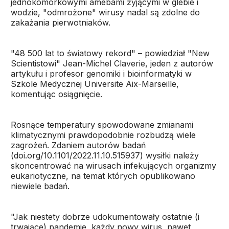
jednokomórkowymi amebami żyjącymi w glebie i
wodzie, "odmrożone" wirusy nadal są zdolne do
zakażania pierwotniaków.
"48 500 lat to światowy rekord" – powiedział "New
Scientistowi" Jean-Michel Claverie, jeden z autorów
artykułu i profesor genomiki i bioinformatyki w
Szkole Medycznej Universite Aix-Marseille,
komentując osiągnięcie.
Rosnące temperatury spowodowane zmianami
klimatycznymi prawdopodobnie rozbudzą wiele
zagrożeń. Zdaniem autorów badań
(doi.org/10.1101/2022.11.10.515937) wysiłki należy
skoncentrować na wirusach infekujących organizmy
eukariotyczne, na temat których opublikowano
niewiele badań.
"Jak niestety dobrze udokumentowały ostatnie (i
trwające) pandemie, każdy nowy wirus, nawet