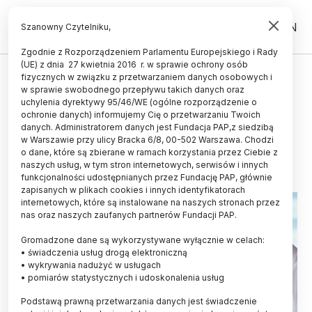
PL
EN
Szanowny Czytelniku,
Zgodnie z Rozporządzeniem Parlamentu Europejskiego i Rady
(UE) z dnia 27 kwietnia 2016 r. w sprawie ochrony osób
ZDROWIE
fizycznych w związku z przetwarzaniem danych osobowych i
w sprawie swobodnego przepływu takich danych oraz
Opole/Na USK otwarto Centrum
uchylenia dyrektywy 95/46/WE (ogólne rozporządzenie o
Naukowo-Badawcze
ochronie danych) informujemy Cię o przetwarzaniu Twoich
danych. Administratorem danych jest Fundacja PAP,z siedzibą
w Warszawie przy ulicy Bracka 6/8, 00-502 Warszawa. Chodzi
23.11.2022
aktualizacja: 23.11.2022
o dane, które są zbierane w ramach korzystania przez Ciebie z
1 minuta czytania
naszych usług, w tym stron internetowych, serwisów i innych
funkcjonalności udostępnianych przez Fundację PAP, głównie
zapisanych w plikach cookies i innych identyfikatorach
internetowych, które są instalowane na naszych stronach przez
nas oraz naszych zaufanych partnerów Fundacji PAP.
Gromadzone dane są wykorzystywane wyłącznie w celach:
• świadczenia usług drogą elektroniczną
• wykrywania nadużyć w usługach
• pomiarów statystycznych i udoskonalenia usług
Podstawą prawną przetwarzania danych jest świadczenie