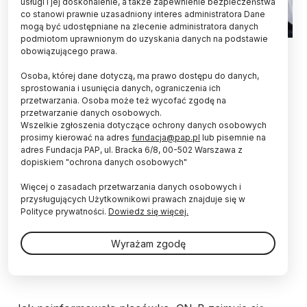
usługi i jej doskonalenie, a także zapewnienie bezpieczeństwa
co stanowi prawnie uzasadniony interes administratora Dane
mogą być udostępniane na zlecenie administratora danych
podmiotom uprawnionym do uzyskania danych na podstawie
Fot. Adobe Stock
obowiązującego prawa.
Na terenie Uniwersyteckiego Szpitala Klinicznego
Osoba, której dane dotyczą, ma prawo dostępu do danych,
w Opolu we wtorek otwarto Centrum Naukowo
sprostowania i usunięcia danych, ograniczenia ich
przetwarzania. Osoba może też wycofać zgodę na
Badawcze. Jak poinformowała rzecznik placówki,
przetwarzanie danych osobowych.
inwestycja kosztowała blisko 41 mln złotych.
Wszelkie zgłoszenia dotyczące ochrony danych osobowych
prosimy kierować na adres
fundacja@pap.pl
lub pisemnie na
adres Fundacja PAP, ul. Bracka 6/8, 00-502 Warszawa z
We wtorek, w przebudowanych budynkach dawnej
dopiskiem "ochrona danych osobowych"
pralni szpitalnej USK w Opolu, otwarto Centrum
Naukowo-Badawcze, w skład którego wchodzi
Więcej o zasadach przetwarzania danych osobowych i
Centrum Wsparcia Badań Klinicznych oraz Centrum
przysługujących Użytkownikowi prawach znajduje się w
Badań i Innowacji w Chorobach Cywilizacyjnych.
Polityce prywatności.
Dowiedz się więcej.
Koszt inwestycji to blisko 41 mln złotych, z czego
znaczną część stanowią granty z Agencji Badań
Wyrażam zgodę
Medycznych, Ministerstwa Nauki i Edukacji oraz
środki unijne.