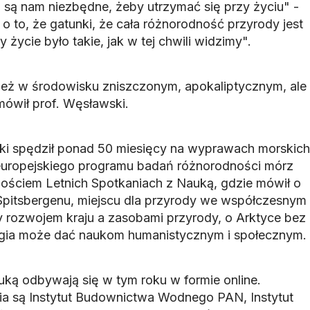
i są nam niezbędne, żeby utrzymać się przy życiu" -
 o to, że gatunki, że cała różnorodność przyrody jest
życie było takie, jak w tej chwili widzimy".
ież w środowisku zniszczonym, apokaliptycznym, ale
mówił prof. Węsławski.
ki spędził ponad 50 miesięcy na wyprawach morskich
m europejskiego programu badań różnorodności mórz
 gościem Letnich Spotkaniach z Nauką, gdzie mówił o
Spitsbergenu, miejscu dla przyrody we współczesnym
zy rozwojem kraju a zasobami przyrody, o Arktyce bez
logia może dać naukom humanistycznym i społecznym.
uką odbywają się w tym roku w formie online.
ia są Instytut Budownictwa Wodnego PAN, Instytut