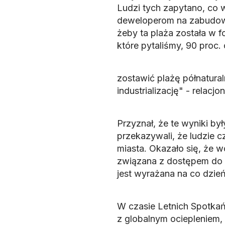
Ludzi tych zapytano, co w
deweloperom na zabudowę
żeby ta plaża została w f
które pytaliśmy, 90 proc.
zostawić plażę półnatural
industrializację" - relacj
Przyznał, że te wyniki b
przekazywali, że ludzie cz
miasta. Okazało się, że w
związana z dostępem do z
jest wyrażana na co dzień
W czasie Letnich Spotkań
z globalnym ociepleniem,