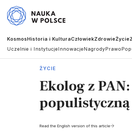
Kosmos
Historia i Kultura
Człowiek
Zdrowie
Życie
Uczelnie i Instytucje
Innowacje
Nagrody
Prawo
Pop
ŻYCIE
Ekolog z PAN:
populistyczną
Read the English version of this article