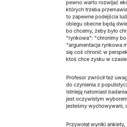
pewno warto rozwijać ek
których trzeba przemawi
to zapewne podejścia lud
obiegu obecne będą dwie 
bo chcemy, żeby było chro
"rynkowa": "chronimy bo t
"argumentacja rynkowa m
się coś chronić w perspekt
ktoś chce zysku w czasie 
Profesor zwrócił też uwa
do czynienia z populistyc
Istnieją natomiast badani
jest oczywistym wyborem 
jesteśmy wychowywani, c
Przywołał wyniki ankiety