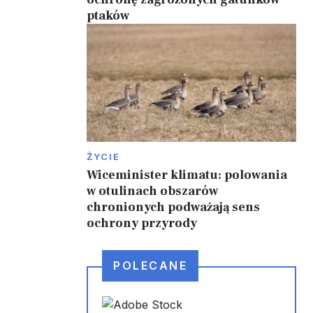
ptaków
ŻYCIE
Wiceminister klimatu: polowania
w otulinach obszarów
chronionych podważają sens
ochrony przyrody
POLECANE