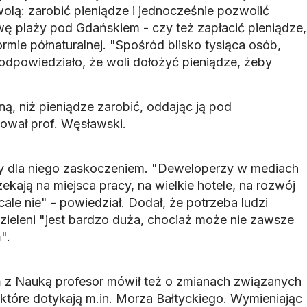
olą: zarobić pieniądze i jednocześnie pozwolić
 plaży pod Gdańskiem - czy też zapłacić pieniądze,
ormie półnaturalnej. "Spośród blisko tysiąca osób,
 odpowiedziało, że woli dołożyć pieniądze, żeby
ną, niż pieniądze zarobić, oddając ją pod
onował prof. Węsławski.
yły dla niego zaskoczeniem. "Deweloperzy w mediach
ekają na miejsca pracy, na wielkie hotele, na rozwój
cale nie" - powiedział. Dodał, że potrzeba ludzi
ieleni "jest bardzo duża, chociaż może nie zawsze
".
 z Nauką profesor mówił też o zmianach związanych
 które dotykają m.in. Morza Bałtyckiego. Wymieniając