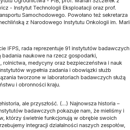
ytutu Ogrodnictwa - PIB, prof. Marian Szczerek z
cz - Instytut Technologii Eksploatacji oraz prof.
Transportu Samochodowego. Powołano też sekretarza
hechlińską z Narodowego Instytutu Onkologii im. Mari
e IFPS, rada reprezentuje 91 instytutów badawczych
ą badania naukowe na rzecz gospodarki,
a, rolnictwa, medycyny oraz bezpieczeństwa i nauk
nstytutów wypełnia zadania i obowiązki służb
wiązania tworzone w laboratoriach badawczych służą
ństwu i obronności kraju.
historia, ale przyszłość. (...) Najnowsza historia –
 instytutów badawczych pokazuje nam, że mieliśmy i
, którzy świetnie funkcjonują w obrębie swoich
trzebujemy integracji działalności naszych zespołów,