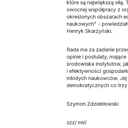
które są największą siłą
owocnej współpracy z or
określonych obszarach ed
naukowych" - powiedział
Henryk Skarżyński.
Rada ma za zadanie prze
opinie i postulaty, mają
środowiska instytutów, ja
i efektywności gospodark
młodych naukowców. Jej 
demokratycznych co trzy 
Szymon Zdziebłowski
szz/ mir/