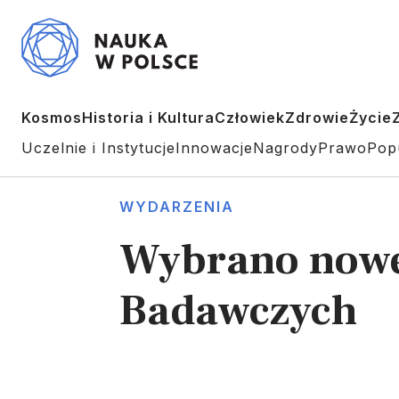
Kosmos
Historia i Kultura
Człowiek
Zdrowie
Życie
Uczelnie i Instytucje
Innowacje
Nagrody
Prawo
Pop
WYDARZENIA
Wybrano nowe
Badawczych