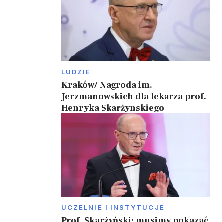
i
LUDZIE
Kraków/ Nagroda im.
Jerzmanowskich dla lekarza prof.
Henryka Skarżynskiego
UCZELNIE I INSTYTUCJE
Prof. Skarżyński: musimy pokazać