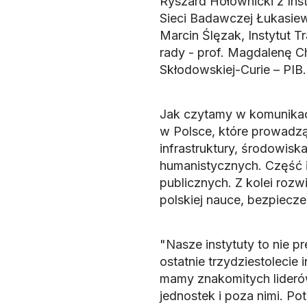
Ryszard Hołownicki z Inst
Sieci Badawczej Łukasiewi
Marcin Ślęzak, Instytut 
rady - prof. Magdalenę C
Skłodowskiej-Curie – PIB.
Jak czytamy w komunikaci
w Polsce, które prowadz
infrastruktury, środowisk
humanistycznych. Część i
publicznych. Z kolei roz
polskiej nauce, bezpiecze
"Nasze instytuty to nie pre
ostatnie trzydziestolecie
mamy znakomitych liderów
jednostek i poza nimi. Po