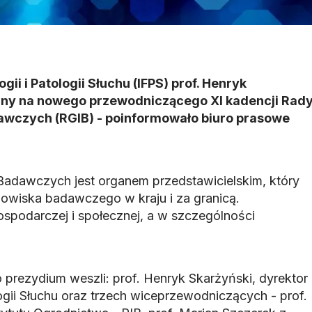
ogii i Patologii Słuchu (IFPS) prof. Henryk
any na nowego przewodniczącego XI kadencji Rad
awczych (RGIB) - poinformowało biuro prasowe
adawczych jest organem przedstawicielskim, który
dowiska badawczego w kraju i za granicą.
ospodarczej i społecznej, a w szczególności
rezydium weszli: prof. Henryk Skarżyński, dyrektor
ologii Słuchu oraz trzech wiceprzewodniczących - prof.