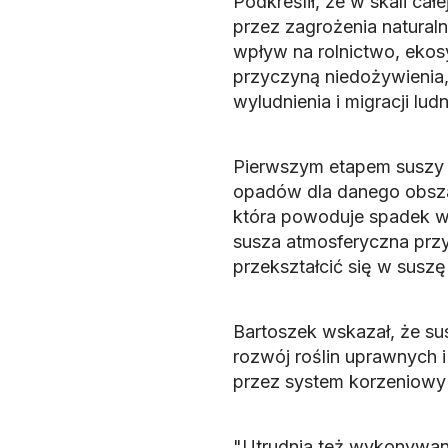
Podkreślił, że w skali ca
przez zagrożenia natural
wpływ na rolnictwo, ekos
przyczyną niedożywienia,
wyludnienia i migracji lud
Pierwszym etapem suszy 
opadów dla danego obsza
która powoduje spadek wi
susza atmosferyczna przy
przekształcić się w suszę 
Bartoszek wskazał, że su
rozwój roślin uprawnych
przez system korzeniowy 
"Utrudnia też wykonywan