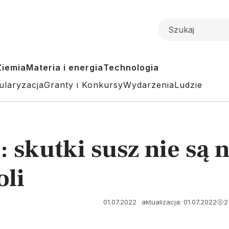
Ziemia
Materia i energia
Technologia
ularyzacja
Granty i Konkursy
Wydarzenia
Ludzie
 skutki susz nie są 
oli
01.07.2022
aktualizacja: 01.07.2022
2