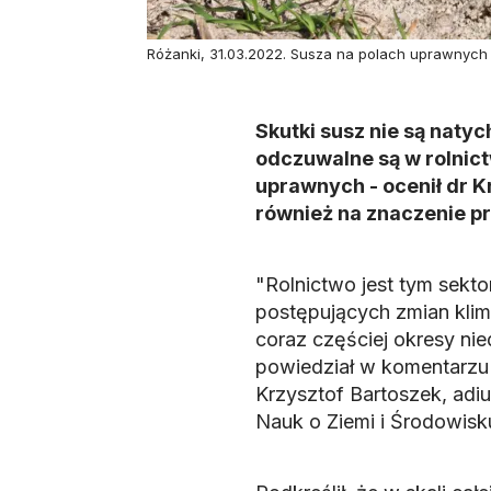
Różanki, 31.03.2022. Susza na polach uprawnych 
Skutki susz nie są natyc
odczuwalne są w rolnict
uprawnych - ocenił dr K
również na znaczenie pr
"Rolnictwo jest tym sekto
postępujących zmian klim
coraz częściej okresy ni
powiedział w komentarzu 
Krzysztof Bartoszek, adiun
Nauk o Ziemi i Środowisk