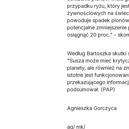
przypadku ryżu, który j
żywnościowych na świecie
powoduje spadek plonów o
potencjalne zmniejszenie
osiągnąć 20 proc." - sko
Według Bartoszka skutki s
"Susza może mieć krytycz
planety, ale również na 
istotne jest funkcjonowan
przekazującego informacj
podsumował. (PAP)
Agnieszka Gorczyca
ag/ mk/