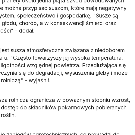
łej planety około jedna piąta szkód powodowanych
ne można przypisać suszom, które mają negatywny
ystem, społeczeństwo i gospodarkę. "Susze są
 głodu, chorób, a w konsekwencji śmierci oraz
ności" - dodał.
jest susza atmosferyczna związana z niedoborem
ru. "Często towarzyszy jej wysoka temperatura,
lgotności względnej powietrza. Przedłużająca się
czynia się do degradacji, wysuszenia gleby i może
rolniczą" - wyjaśnił.
sza rolnicza ogranicza w poważnym stopniu wzrost,
 i dostęp do składników pokarmowych pobieranych
roślin.
ie zabiegów agrotechnicznych, co prowadzi do