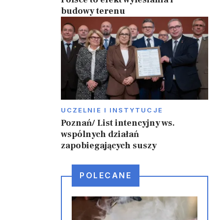
budowy terenu
UCZELNIE I INSTYTUCJE
Poznań/ List intencyjny ws.
wspólnych działań
zapobiegających suszy
POLECANE