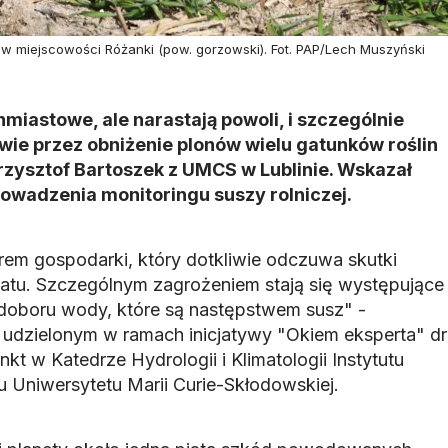
w miejscowości Różanki (pow. gorzowski). Fot. PAP/Lech Muszyński
hmiastowe, ale narastają powoli, i szczególnie
wie przez obniżenie plonów wielu gatunków roślin
rzysztof Bartoszek z UMCS w Lublinie. Wskazał
owadzenia monitoringu suszy rolniczej.
rem gospodarki, który dotkliwie odczuwa skutki
atu. Szczególnym zagrożeniem stają się występujące
edoboru wody, które są następstwem susz" -
udzielonym w ramach inicjatywy "Okiem eksperta" dr
kt w Katedrze Hydrologii i Klimatologii Instytutu
u Uniwersytetu Marii Curie-Skłodowskiej.