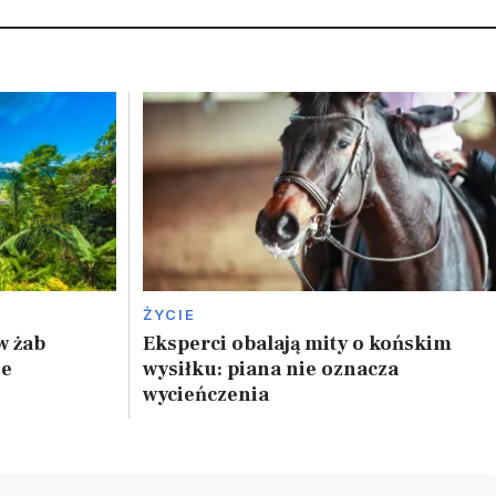
ŻYCIE
w żab
Eksperci obalają mity o końskim
ze
wysiłku: piana nie oznacza
wycieńczenia