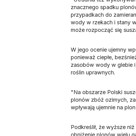
znacznego spadku plonów 
przypadkach do zamierani
wody w rzekach i stany w
może rozpocząć się susza
W jego ocenie ujemny wpł
ponieważ ciepłe, bezśnież
zasobów wody w glebie i 
roślin uprawnych.
"Na obszarze Polski susz
plonów zbóż ozimych, zaś
wpływają ujemnie na plon 
Podkreślił, że wyższe ni
obniżenie plonów wielu g