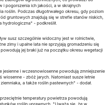
i pogorszenia ich jakości, a w skrajnych
a roślin. Podczas długotrwałego okresu, gdy poziom
ód gruntowych znajdują się w strefie stanów niskich,
 hydrologiczna" - podkreślił.
yw susz szczególnie widoczny jest w rolnictwie,
ne zimy i upalne lata nie sprzyjają gromadzeniu się
powodują jej braki już na początku okresu wegetacji
e jesienne i wczesnowiosenne powodują zmniejszenie
 wiosenne - zbóż jarych. Natomiast susze letnie
ziemniaka, a także roślin pastewnych" - dodał.
ż przeciętnie temperatury powietrza powodują
atunków roślin uprawnych. "Uważa się, że w