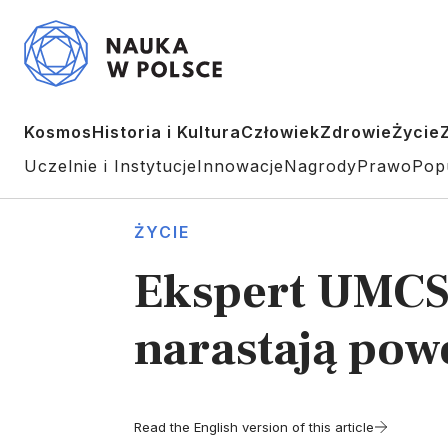
Kosmos
Historia i Kultura
Człowiek
Zdrowie
Życie
Uczelnie i Instytucje
Innowacje
Nagrody
Prawo
Pop
ŻYCIE
Ekspert UMCS:
narastają pow
Read the English version of this article