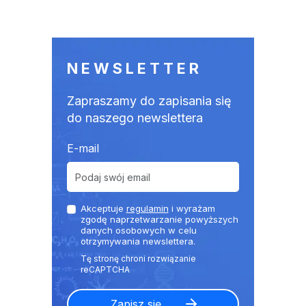
NEWSLETTER
Zapraszamy do zapisania się
do naszego newslettera
E-mail
Akceptuje
regulamin
i wyrażam
zgodę naprzetwarzanie powyższych
danych osobowych w celu
otrzymywania newslettera.