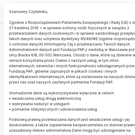
PL
EN
Szanowny Czytelniku,
Zgodnie z Rozporządzeniem Parlamentu Europejskiego i Rady (UE) z d
27 kwietnia 2016 r. w sprawie ochrony osób fizycznych w związku z
ŚWIAT
przetwarzaniem danych osobowych i w sprawie swobodnego przepły
takich danych oraz uchylenia dyrektywy 95/46/WE (ogólne rozporządz
Fale gorąca mogą dotykać setek
o ochronie danych) informujemy Cię o przetwarzaniu Twoich danych.
milionów ludzi rocznie
Administratorem danych jest Fundacja PAP,z siedzibą w Warszawie prz
ulicy Bracka 6/8, 00-502 Warszawa. Chodzi o dane, które są zbierane 
ramach korzystania przez Ciebie z naszych usług, w tym stron
01.07.2022
aktualizacja: 01.07.2022
internetowych, serwisów i innych funkcjonalności udostępnianych prze
2 minuty czytania
Fundację PAP, głównie zapisanych w plikach cookies i innych
identyfikatorach internetowych, które są instalowane na naszych stron
przez nas oraz naszych zaufanych partnerów Fundacji PAP.
Gromadzone dane są wykorzystywane wyłącznie w celach:
• świadczenia usług drogą elektroniczną
• wykrywania nadużyć w usługach
• pomiarów statystycznych i udoskonalenia usług
Podstawą prawną przetwarzania danych jest świadczenie usługi i jej
doskonalenie, a także zapewnienie bezpieczeństwa co stanowi prawn
uzasadniony interes administratora Dane mogą być udostępniane na