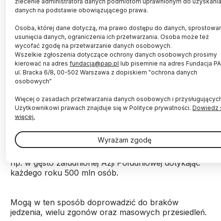
zlecenie administratora danych podmiotom uprawnionym do uzyskani
danych na podstawie obowiązującego prawa.
Osoba, której dane dotyczą, ma prawo dostępu do danych, sprostowan
Źródło: Fotolia
usunięcia danych, ograniczenia ich przetwarzania. Osoba może też
wycofać zgodę na przetwarzanie danych osobowych.
W związku ze zmianami klimatu fale gorąca będą
Wszelkie zgłoszenia dotyczące ochrony danych osobowych prosimy
narastać i tylko w Azji Południowej będą dotykały
kierować na adres
fundacja@pap.pl
lub pisemnie na adres Fundacja PA
ul. Bracka 6/8, 00-502 Warszawa z dopiskiem "ochrona danych
pół miliarda ludzi rocznie, a to spowoduje głód,
osobowych"
wzrost liczby zgonów i migracje. Odpowiednie
działania mogą jednak zmniejszyć zagrożenie.
Więcej o zasadach przetwarzania danych osobowych i przysługującyc
Użytkownikowi prawach znajduje się w Polityce prywatności.
Dowiedz 
więcej.
Naukowcy z Uniwersytetu w Göteborgu ostrzegają
przed wysokimi temperaturami, które mogą nieść
Wyrażam zgodę
katastrofalne skutki. Jeśli się im nie zapobiegnie, fale
gorąca mają stawać się coraz bardziej uporczywe,
np. w gęsto zaludnionej Azji Południowej dotykając
każdego roku 500 mln osób.
Mogą w ten sposób doprowadzić do braków
jedzenia, wielu zgonów oraz masowych przesiedleń.