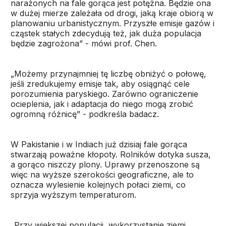
narażonych na fale gorąca jest potężna. Będzie ona
w dużej mierze zależała od drogi, jaką kraje obiorą w
planowaniu urbanistycznym. Przyszłe emisje gazów i
cząstek stałych zdecydują też, jak duża populacja
będzie zagrożona” - mówi prof. Chen.
„Możemy przynajmniej tę liczbę obniżyć o połowę,
jeśli zredukujemy emisje tak, aby osiągnąć cele
porozumienia paryskiego. Zarówno ograniczenie
ocieplenia, jak i adaptacja do niego mogą zrobić
ogromną różnicę” - podkreśla badacz.
W Pakistanie i w Indiach już dzisiaj fale gorąca
stwarzają poważne kłopoty. Rolników dotyka susza,
a gorąco niszczy plony. Uprawy przenoszone są
więc na wyższe szerokości geograficzne, ale to
oznacza wylesienie kolejnych połaci ziemi, co
sprzyja wyższym temperaturom.
„Przy większej populacji, wykorzystanie ziemi