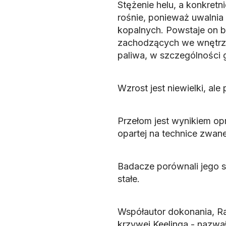
Stężenie helu, a konkretn
rośnie, ponieważ uwalnia
kopalnych. Powstaje on 
zachodzących we wnętrzu 
paliwa, w szczególności 
Wzrost jest niewielki, ale
Przełom jest wynikiem o
opartej na technice zwan
Badacze porównali jego st
stałe.
Współautor dokonania, Ra
krzywej Keelinga - nazwa