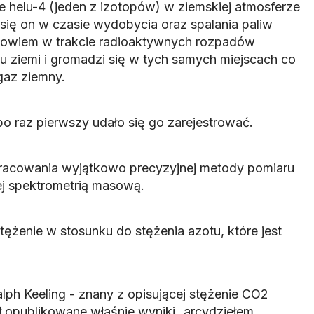
ie helu-4 (jeden z izotopów) w ziemskiej atmosferze
 się on w czasie wydobycia oraz spalania paliw
bowiem w trakcie radioaktywnych rozpadów
ziemi i gromadzi się w tych samych miejscach co
gaz ziemny.
 po raz pierwszy udało się go zarejestrować.
pracowania wyjątkowo precyzyjnej metody pomiaru
ej spektrometrią masową.
ężenie w stosunku do stężenia azotu, które jest
lph Keeling - znany z opisującej stężenie CO2
ł opublikowane właśnie wyniki „arcydziełem