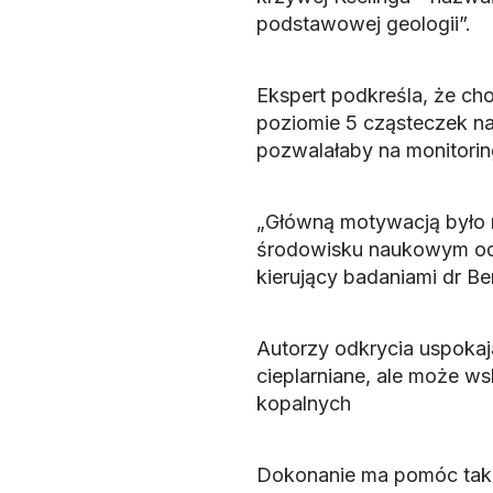
podstawowej geologii”.
Ekspert podkreśla, że cho
poziomie 5 cząsteczek na 
pozwalałaby na monitorin
„Główną motywacją było r
środowisku naukowym odn
kierujący badaniami dr Ben
Autorzy odkrycia uspokaja
cieplarniane, ale może w
kopalnych
Dokonanie ma pomóc także