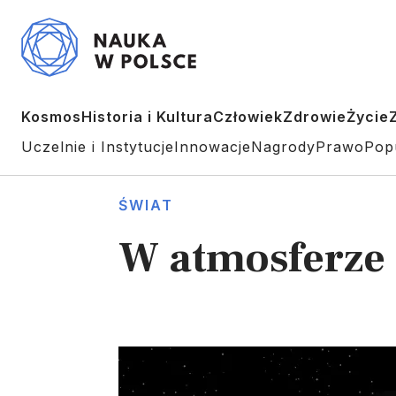
Kosmos
Historia i Kultura
Człowiek
Zdrowie
Życie
Uczelnie i Instytucje
Innowacje
Nagrody
Prawo
Pop
ŚWIAT
W atmosferze