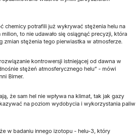
ć chemicy potrafili już wykrywać stężenia helu na
milion, to nie udawało się osiągnąć precyzji, która
g zmian stężenia tego pierwiastka w atmosferze.
ozwiązanie kontrowersji istniejącej od dawna w
ośnie stężeń atmosferycznego helu” - mówi
ni Birner.
ją, że sam hel nie wpływa na klimat, tak jak gazy
skazywać na poziom wydobycia i wykorzystania paliw
 w badaniu innego izotopu - helu-3, który