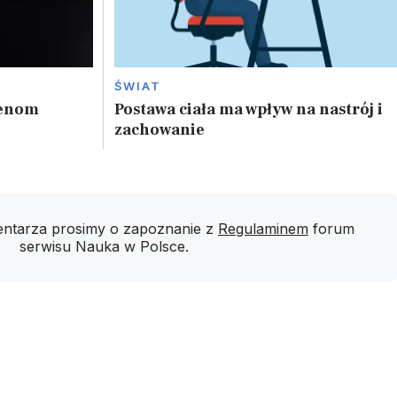
ŚWIAT
genom
Postawa ciała ma wpływ na nastrój i
zachowanie
ntarza prosimy o zapoznanie z
Regulaminem
forum
serwisu Nauka w Polsce.