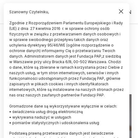
PL
EN
Szanowny Czytelniku,
Zgodnie z Rozporządzeniem Parlamentu Europejskiego i Rady
(UE) z dnia 27 kwietnia 2016 r. w sprawie ochrony osób
HISTORIA I KULTURA
fizycznych w związku z przetwarzaniem danych osobowych i
w sprawie swobodnego przepływu takich danych oraz
Historycy sztuki: zwrot
uchylenia dyrektywy 95/46/WE (ogólne rozporządzenie o
przedmiotów muzealnych to tylko
ochronie danych) informujemy Cię o przetwarzaniu Twoich
danych. Administratorem danych jest Fundacja PAP,z siedzibą
jedna z form dekolonizacji
w Warszawie przy ulicy Bracka 6/8, 00-502 Warszawa. Chodzi
o dane, które są zbierane w ramach korzystania przez Ciebie z
12.05.2022
aktualizacja: 12.05.2022
naszych usług, w tym stron internetowych, serwisów i innych
5 minut czytania
funkcjonalności udostępnianych przez Fundację PAP, głównie
zapisanych w plikach cookies i innych identyfikatorach
Read the English version of this article
internetowych, które są instalowane na naszych stronach przez
nas oraz naszych zaufanych partnerów Fundacji PAP.
Gromadzone dane są wykorzystywane wyłącznie w celach:
• świadczenia usług drogą elektroniczną
• wykrywania nadużyć w usługach
• pomiarów statystycznych i udoskonalenia usług
Podstawą prawną przetwarzania danych jest świadczenie