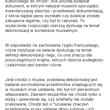
kulturowego do Afryki”. Rok później podpisał
dokument, w którym nakazał muzeom sporządzić
inwentaryzację zbiorów i przedstawić dokumentację,
z której będzie jasno wynikało czy kolekcje zostały
zakupione legalnie, czy był to rabunek. To
wydarzenie rozpoczęło szerszą dyskusję na temat
dekolonizacji w kontekście muzealnym.
W odpowiedzi na zachowanie rządu francuskiego,
różne instytucje na świecie dyskutują na temat
definicji dekolonizacji i tego, co ona znaczy dla
poszczególnych krajów, których historia podległości
i zależności jest bardzo różna.
Jeśli chodzi o muzea, podstawą dekolonizacji jest
badanie pochodzenia przedmiotów znajdujących się
w muzeach oraz ustalanie, kto był ich pierwotnym
właścicielem. Zdaniem ekspertów nie chodzi tylko o
etykę i upewnienie się, czy artefakty nie zostały
zrabowane. Chodzi też o "szukanie znaczeń
przedmiotów przez oddanie głosu ludziom – ich