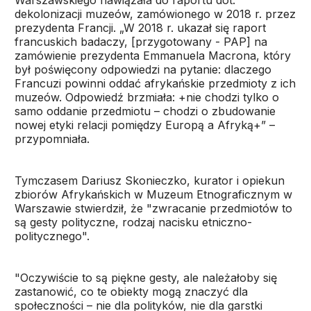
Warszawskiego nawiązała do raportu dot.
dekolonizacji muzeów, zamówionego w 2018 r. przez
prezydenta Francji. „W 2018 r. ukazał się raport
francuskich badaczy, [przygotowany - PAP] na
zamówienie prezydenta Emmanuela Macrona, który
był poświęcony odpowiedzi na pytanie: dlaczego
Francuzi powinni oddać afrykańskie przedmioty z ich
muzeów. Odpowiedź brzmiała: +nie chodzi tylko o
samo oddanie przedmiotu – chodzi o zbudowanie
nowej etyki relacji pomiędzy Europą a Afryką+” –
przypomniała.
Tymczasem Dariusz Skonieczko, kurator i opiekun
zbiorów Afrykańskich w Muzeum Etnograficznym w
Warszawie stwierdził, że "zwracanie przedmiotów to
są gesty polityczne, rodzaj nacisku etniczno-
politycznego".
"Oczywiście to są piękne gesty, ale należałoby się
zastanowić, co te obiekty mogą znaczyć dla
społeczności – nie dla polityków, nie dla garstki