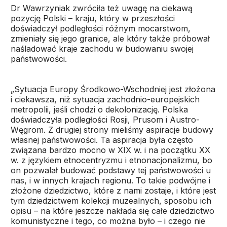
Dr Wawrzyniak zwróciła też uwagę na ciekawą
pozycję Polski – kraju, który w przeszłości
doświadczył podległości różnym mocarstwom,
zmieniały się jego granice, ale który także próbował
naśladować kraje zachodu w budowaniu swojej
państwowości.
„Sytuacja Europy Środkowo-Wschodniej jest złożona
i ciekawsza, niż sytuacja zachodnio-europejskich
metropolii, jeśli chodzi o dekolonizację. Polska
doświadczyła podległości Rosji, Prusom i Austro-
Węgrom. Z drugiej strony mieliśmy aspiracje budowy
własnej państwowości. Ta aspiracja była często
związana bardzo mocno w XIX w. i na początku XX
w. z językiem etnocentryzmu i etnonacjonalizmu, bo
on pozwalał budować podstawy tej państwowości u
nas, i w innych krajach regionu. To takie podwójne i
złożone dziedzictwo, które z nami zostaje, i które jest
tym dziedzictwem kolekcji muzealnych, sposobu ich
opisu – na które jeszcze nakłada się całe dziedzictwo
komunistyczne i tego, co można było – i czego nie