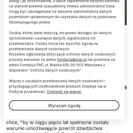
usługi i jej doskonalenie, a także zapewnienie bezpieczeństwa
co stanowi prawnie uzasadniony interes administratora Dane
mogą być udostępniane na zlecenie administratora danych
podmiotom uprawnionym do uzyskania danych na podstawie
obowiązującego prawa.
Wystawa "Tantra: Enlightenment to Revolution" w British
Osoba, której dane dotyczą, ma prawo dostępu do danych,
Museum w Londynie, 21 września 2020. EPA/FACUNDO
sprostowania i usunięcia danych, ograniczenia ich
ARRIZABALAGA Dostawca: PAP/EPA.
przetwarzania. Osoba może też wycofać zgodę na
przetwarzanie danych osobowych.
W wielu muzeach Zachodu trwa proces
Wszelkie zgłoszenia dotyczące ochrony danych osobowych
dekolonizacji, w ramach którego eksperci badają
prosimy kierować na adres
fundacja@pap.pl
lub pisemnie na
pochodzenie eksponatów i ustalają ich legalność.
adres Fundacja PAP, ul. Bracka 6/8, 00-502 Warszawa z
Zwrot obiektów właścicielom jest najbardziej
dopiskiem "ochrona danych osobowych"
radykalnym posunięciem, ale istnieją też inne
formy dekolonizacji – np. zaproszenie lokalnej
Więcej o zasadach przetwarzania danych osobowych i
społeczności do współtworzenia wystawy – mówią
przysługujących Użytkownikowi prawach znajduje się w
Polityce prywatności.
Dowiedz się więcej.
eksperci.
Wyrażam zgodę
W sierpniu 2017 r., podczas wizyty w Burkina Faso
prezydent Francji Emmanuel Macron powiedział, że
chce, "by w ciągu pięciu lat spełnione zostały
warunki umożliwiające powrót dziedzictwa