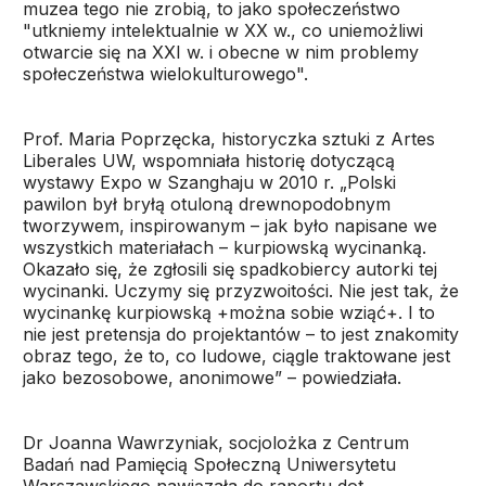
muzea tego nie zrobią, to jako społeczeństwo
"utkniemy intelektualnie w XX w., co uniemożliwi
otwarcie się na XXI w. i obecne w nim problemy
społeczeństwa wielokulturowego".
Prof. Maria Poprzęcka, historyczka sztuki z Artes
Liberales UW, wspomniała historię dotyczącą
wystawy Expo w Szanghaju w 2010 r. „Polski
pawilon był bryłą otuloną drewnopodobnym
tworzywem, inspirowanym – jak było napisane we
wszystkich materiałach – kurpiowską wycinanką.
Okazało się, że zgłosili się spadkobiercy autorki tej
wycinanki. Uczymy się przyzwoitości. Nie jest tak, że
wycinankę kurpiowską +można sobie wziąć+. I to
nie jest pretensja do projektantów – to jest znakomity
obraz tego, że to, co ludowe, ciągle traktowane jest
jako bezosobowe, anonimowe” – powiedziała.
Dr Joanna Wawrzyniak, socjolożka z Centrum
Badań nad Pamięcią Społeczną Uniwersytetu