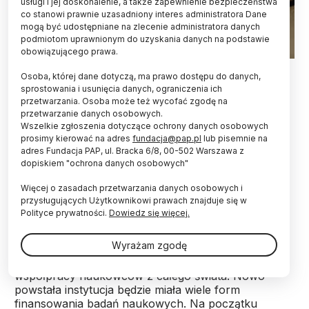
usługi i jej doskonalenie, a także zapewnienie bezpieczeństwa
co stanowi prawnie uzasadniony interes administratora Dane
mogą być udostępniane na zlecenie administratora danych
podmiotom uprawnionym do uzyskania danych na podstawie
obowiązującego prawa.
Fot. Adobe Stock
Osoba, której dane dotyczą, ma prawo dostępu do danych,
sprostowania i usunięcia danych, ograniczenia ich
O zaniechanie prac legislacyjnych nad projektem
przetwarzania. Osoba może też wycofać zgodę na
ustawy o Akademii Kopernikańskiej postuluje rada
przetwarzanie danych osobowych.
Narodowego Centrum Nauki (NCN) w liście
Wszelkie zgłoszenia dotyczące ochrony danych osobowych
otwartym. W jej ocenie nowo powołana akademia
prosimy kierować na adres
fundacja@pap.pl
lub pisemnie na
będzie upolityczniona i będzie powielać
adres Fundacja PAP, ul. Bracka 6/8, 00-502 Warszawa z
dopiskiem "ochrona danych osobowych"
kompetencje już istniejących instytucji.
Więcej o zasadach przetwarzania danych osobowych i
przysługujących Użytkownikowi prawach znajduje się w
Prezydent Andrzej Duda skierował do Sejmu projekt
Polityce prywatności.
Dowiedz się więcej.
ustawy o Akademii Kopernikańskiej 2 marca br.
Nowa instytucja ma służyć wzmocnieniu polskiej
Wyrażam zgodę
kadry akademickiej i zwiększać jej konkurencyjność.
Akademia Kopernikańska ma zapraszać do
współpracy naukowców z całego świata. Nowo
powstała instytucja będzie miała wiele form
finansowania badań naukowych. Na początku