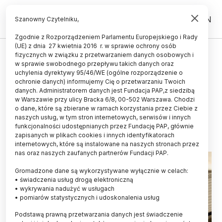
PL
EN
Szanowny Czytelniku,
Zgodnie z Rozporządzeniem Parlamentu Europejskiego i Rady
(UE) z dnia 27 kwietnia 2016 r. w sprawie ochrony osób
UCZELNIE I INSTYTUCJE
fizycznych w związku z przetwarzaniem danych osobowych i
w sprawie swobodnego przepływu takich danych oraz
Rada Narodowego Centrum Nauki
uchylenia dyrektywy 95/46/WE (ogólne rozporządzenie o
krytycznie o projekcie ustawy o
ochronie danych) informujemy Cię o przetwarzaniu Twoich
danych. Administratorem danych jest Fundacja PAP,z siedzibą
Akademii Kopernikańskiej
w Warszawie przy ulicy Bracka 6/8, 00-502 Warszawa. Chodzi
o dane, które są zbierane w ramach korzystania przez Ciebie z
20.04.2022
aktualizacja: 20.04.2022
naszych usług, w tym stron internetowych, serwisów i innych
4 minuty czytania
funkcjonalności udostępnianych przez Fundację PAP, głównie
zapisanych w plikach cookies i innych identyfikatorach
internetowych, które są instalowane na naszych stronach przez
nas oraz naszych zaufanych partnerów Fundacji PAP.
Gromadzone dane są wykorzystywane wyłącznie w celach:
• świadczenia usług drogą elektroniczną
• wykrywania nadużyć w usługach
• pomiarów statystycznych i udoskonalenia usług
Podstawą prawną przetwarzania danych jest świadczenie