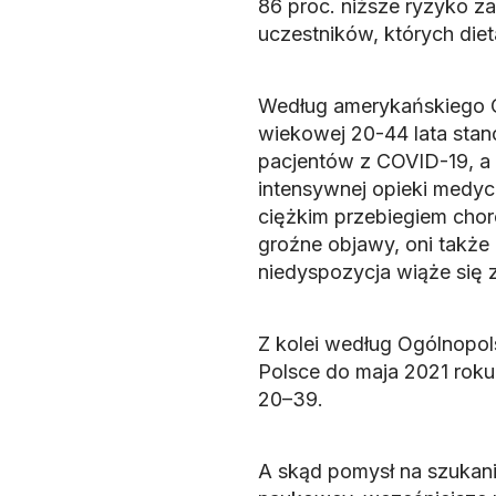
86 proc. niższe ryzyko 
uczestników, których die
Według amerykańskiego Ce
wiekowej 20-44 lata stan
pacjentów z COVID-19, a 
intensywnej opieki medycz
ciężkim przebiegiem choro
groźne objawy, oni także
niedyspozycja wiąże się 
Z kolei według Ogólnopo
Polsce do maja 2021 rok
20–39.
A skąd pomysł na szukani