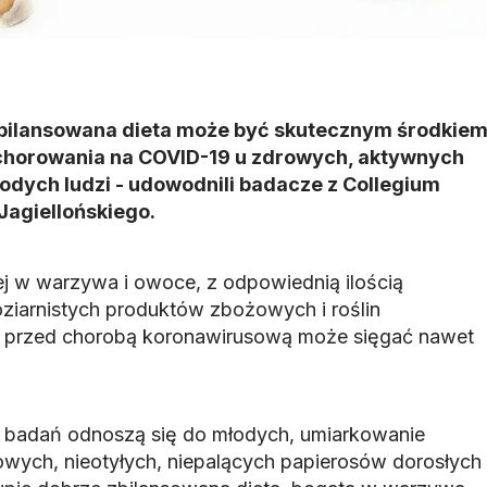
bilansowana dieta może być skutecznym środkie
chorowania na COVID-19 u zdrowych, aktywnych
młodych ludzi - udowodnili badacze z Collegium
agiellońskiego.
j w warzywa i owoce, z odpowiednią ilością
ziarnistych produktów zbożowych i roślin
 przed chorobą koronawirusową może sięgać nawet
h badań odnoszą się do młodych, umiarkowanie
owych, nieotyłych, niepalących papierosów dorosłych