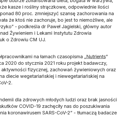
rupie dobrze zbilansowana dieta, bogata w warzywa,
że kasze i rośliny strączkowe, odpowiednie ilości
o ponad 80 proc. zmniejszyć szansę zachorowania na
a że ktoś nie zachoruje, bo jest to niemożliwe, ale
yzyko” - podkreśla dr Paweł Jagielski, główny autor
nad Żywieniem i Lekami Instytutu Zdrowia
uk o Zdrowiu CM UJ.
ółpracownikami na łamach czasopisma „
Nutrients
”
ca 2020 do stycznia 2021 roku projekt badawczy,
a aktywności fizycznej, zachowań żywieniowych oraz
na diecie wegetariańskiej i niewegetariańskiej na
CoV-2.
demii dla zdrowych młodych ludzi oraz brak jasności
skutków COVID-19 zachęciły nas do poszukiwania
nia koronawirusem SARS-CoV-2” - tłumaczą badacze