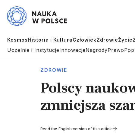
Kosmos
Historia i Kultura
Człowiek
Zdrowie
Życie
Uczelnie i Instytucje
Innowacje
Nagrody
Prawo
Pop
ZDROWIE
Polscy naukow
zmniejsza sza
Read the English version of this article