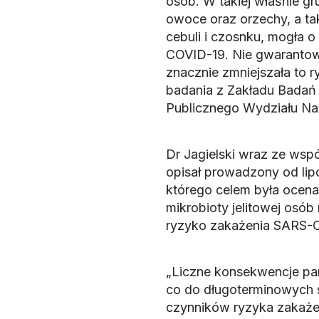
osób. W takiej właśnie g
owoce oraz orzechy, a tak
cebuli i czosnku, mogła 
COVID-19. Nie gwarantował
znacznie zmniejszała to r
badania z Zakładu Badań 
Publicznego Wydziału Na
Dr Jagielski wraz ze wsp
opisał prowadzony od lip
którego celem była ocen
mikrobioty jelitowej osób 
ryzyko zakażenia SARS-
„Liczne konsekwencje pan
co do długoterminowych 
czynników ryzyka zakaże