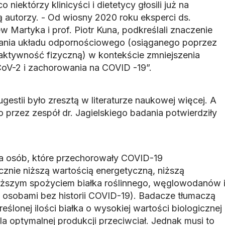
niektórzy klinicyści i dietetycy głosili już na
ą autorzy. - Od wiosny 2020 roku eksperci ds.
w Martyka i prof. Piotr Kuna, podkreślali znaczenie
ania układu odpornościowego (osiąganego poprzez
aktywność fizyczną) w kontekście zmniejszenia
oV-2 i zachorowania na COVID -19”.
estii było zresztą w literaturze naukowej więcej. A
przez zespół dr. Jagielskiego badania potwierdziły
ta osób, które przechorowały COVID-19
cznie niższą wartością energetyczną, niższą
iższym spożyciem białka roślinnego, węglowodanów 
 osobami bez historii COVID-19). Badacze tłumaczą
eślonej ilości białka o wysokiej wartości biologicznej
a optymalnej produkcji przeciwciał. Jednak musi to