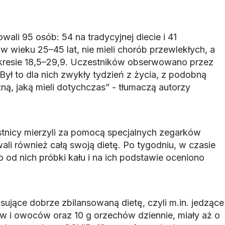
ali 95 osób: 54 na tradycyjnej diecie i 41
w wieku 25–45 lat, nie mieli chorób przewlekłych, a
akresie 18,5–29,9. Uczestników obserwowano przez
Był to dla nich zwykły tydzień z życia, z podobną
zną, jaką mieli dotychczas” - tłumaczą autorzy
tnicy mierzyli za pomocą specjalnych zegarków
i również całą swoją dietę. Po tygodniu, w czasie
o od nich próbki kału i na ich podstawie oceniono
sujące dobrze zbilansowaną dietę, czyli m.in. jedzące
w i owoców oraz 10 g orzechów dziennie, miały aż o