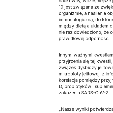
naukowcy, wcześniejsze 
19 jest związana ze zwi
organizmie, a nasilenie 
immunologiczną, do które
między dietą a układem o
nie raz dowiedziono, że 
prawidłowej odporności.
Innymi ważnymi kwestiam
przyjrzenia się tej kwest
związek dysbiozy jelitowe
mikrobioty jelitowej, z i
korelacja pomiędzy prz
D, probiotyków i suplem
zakażenia SARS-CoV-2.
„Nasze wyniki potwierdza