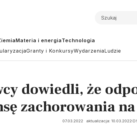
Ziemia
Materia i energia
Technologia
ularyzacja
Granty i Konkursy
Wydarzenia
Ludzie
cy dowiedli, że odp
nsę zachorowania n
07.03.2022
aktualizacja: 10.03.2022