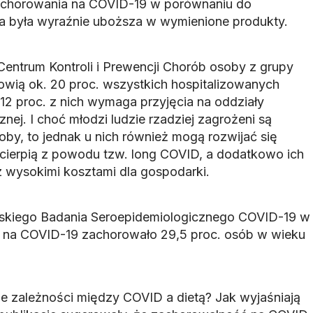
zachorowania na COVID-19 w porównaniu do
ta była wyraźnie uboższa w wymienione produkty.
ntrum Kontroli i Prewencji Chorób osoby z grupy
owią ok. 20 proc. wszystkich hospitalizowanych
12 proc. z nich wymaga przyjęcia na oddziały
nej. I choć młodzi ludzie rzadziej zagrożeni są
by, to jednak u nich również mogą rozwijać się
 cierpią z powodu tzw. long COVID, a dodatkowo ich
z wysokimi kosztami dla gospodarki.
lskiego Badania Seroepidemiologicznego COVID-19 w
u na COVID-19 zachorowało 29,5 proc. osób w wieku
e zależności między COVID a dietą? Jak wyjaśniają