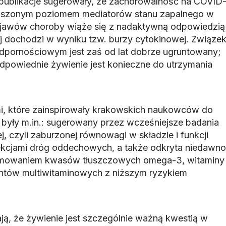
publikacje sugerowały, że zachorowalność na COVID
ększonym poziomem mediatorów stanu zapalnego w
objawów choroby wiąże się z nadaktywną odpowiedzią
j dochodzi w wyniku tzw. burzy cytokinowej. Związe
dpornościowym jest zaś od lat dobrze ugruntowany;
odpowiednie żywienie jest konieczne do utrzymania
i, które zainspirowały krakowskich naukowców do
ii, były m.in.: sugerowany przez wcześniejsze badania
j, czyli zaburzonej równowagi w składzie i funkcji
nfekcjami dróg oddechowych, a także odkryta niedawno
yjmowaniem kwasów tłuszczowych omega-3, witaminy
entów multiwitaminowych z niższym ryzykiem
ją, że żywienie jest szczególnie ważną kwestią w