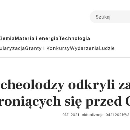
Ziemia
Materia i energia
Technologia
ularyzacja
Granty i Konkursy
Wydarzenia
Ludzie
rcheolodzy odkryli 
roniących się prze
01.11.2021
aktualizacja: 04.11.2021
3