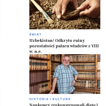
ŚWIAT
Uzbekistan/ Odkryto ruiny
pozostałości pałacu władców z VIII
w. n.e.
HISTORIA I KULTURA
Naukowcy zrekonstruowali dietę i