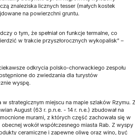
zą znaleziska licznych tesser (małych kostek
jdowane na powierzchni gruntu.
dczy o tym, że spełniał on funkcje termalne, co
ierdzić w trakcie przyszłorocznych wykopalisk” –
jciekawsze odkrycia polsko-chorwackiego zespołu
ostępnione do zwiedzania dla turystów
cznie wyspę.
 w strategicznym miejscu na mapie szlaków Rzymu. 
an August (63 r. p.n.e. - 14 r. n.e.) zbudował na
umocnione murami, z których część zachowała się w
ili obecnej wokół współczesnego miasta Rab. Z wyspy
odukty ceramiczne i zapewne oliwę oraz wino, być