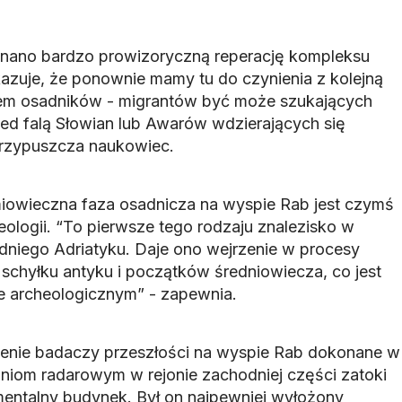
nano bardzo prowizoryczną reperację kompleksu
zuje, że ponownie mamy tu do czynienia z kolejną
zem osadników - migrantów być może szukających
zed falą Słowian lub Awarów wdzierających się
rzypuszcza naukowiec.
iowieczna faza osadnicza na wyspie Rab jest czymś
ologii. “To pierwsze tego rodzaju znalezisko w
niego Adriatyku. Daje ono wejrzenie w procesy
schyłku antyku i początków średniowiecza, co jest
 archeologicznym” - zapewnia.
lenie badaczy przeszłości na wyspie Rab dokonane w
niom radarowym w rejonie zachodniej części zatoki
entalny budynek. Był on najpewniej wyłożony