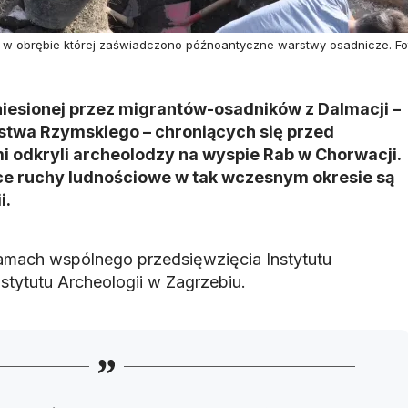
i, w obrębie której zaświadczono późnoantyczne warstwy osadnicze. Fot
iesionej przez migrantów-osadników z Dalmacji –
rstwa Rzymskiego – chroniących się przed
 odkryli archeolodzy na wyspie Rab w Chorwacji.
e ruchy ludnościowe w tak wczesnym okresie są
i.
amach wspólnego przedsięwzięcia Instytutu
stytutu Archeologii w Zagrzebiu.