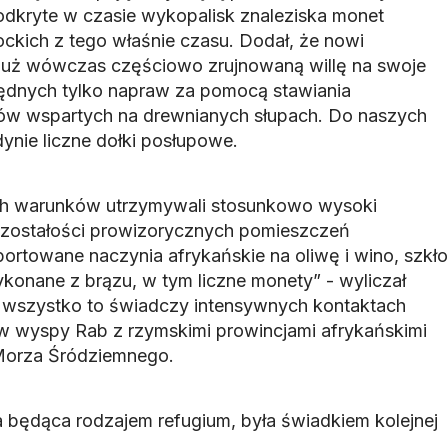
dkryte w czasie wykopalisk znaleziska monet
ockich z tego właśnie czasu. Dodał, że nowi
 już wówczas częściowo zrujnowaną willę na swoje
będnych tylko napraw za pomocą stawiania
hów wspartych na drewnianych słupach. Do naszych
ynie liczne dołki posłupowe.
h warunków utrzymywali stosunkowo wysoki
ozostałości prowizorycznych pomieszczeń
ortowane naczynia afrykańskie na oliwę i wino, szkło
ykonane z brązu, w tym liczne monety” - wyliczał
e wszystko to świadczy intensywnych kontaktach
wyspy Rab z rzymskimi prowincjami afrykańskimi
 Morza Śródziemnego.
będąca rodzajem refugium, była świadkiem kolejnej