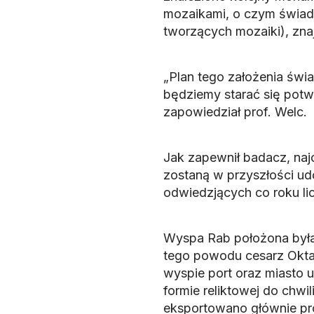
mozaikami, o czym świadc
tworzących mozaiki), zna
„Plan tego założenia świa
będziemy starać się potw
zapowiedział prof. Welc.
Jak zapewnił badacz, na
zostaną w przyszłości ud
odwiedzjących co roku li
Wyspa Rab położona była
tego powodu cesarz Oktawi
wyspie port oraz miasto 
formie reliktowej do chw
eksportowano głównie pr