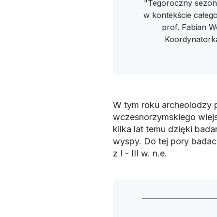
"Tegoroczny sezon 
w kontekście całeg
prof. Fabian We
Koordynatorką
W tym roku archeolodzy p
wczesnorzymskiego wiejs
kilka lat temu dzięki ba
wyspy. Do tej pory badac
z I - III w. n.e.