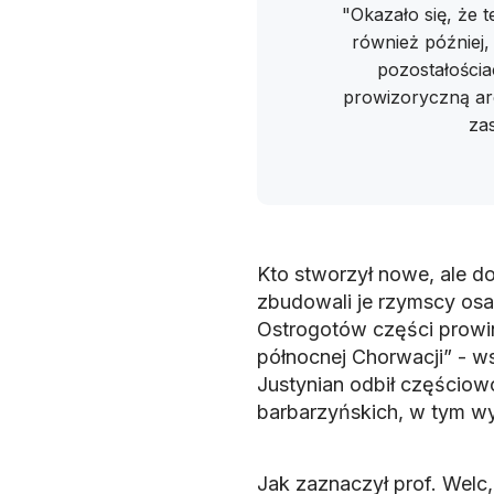
"Okazało się, że 
również później
pozostałościa
prowizoryczną arc
za
Kto stworzył nowe, ale d
zbudowali je rzymscy os
Ostrogotów części prowinc
północnej Chorwacji” - ws
Justynian odbił częściowo
barbarzyńskich, w tym w
Jak zaznaczył prof. Wel