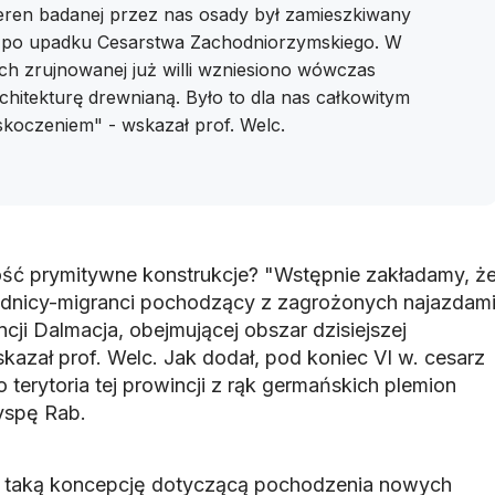
teren badanej przez nas osady był zamieszkiwany
, po upadku Cesarstwa Zachodniorzymskiego. W
ch zrujnowanej już willi wzniesiono wówczas
hitekturę drewnianą. Było to dla nas całkowitym
skoczeniem" - wskazał prof. Welc.
ość prymitywne konstrukcje? "Wstępnie zakładamy, ż
adnicy-migranci pochodzący z zagrożonych najazdam
ji Dalmacja, obejmującej obszar dzisiejszej
kazał prof. Welc. Jak dodał, pod koniec VI w. cesarz
 terytoria tej prowincji z rąk germańskich plemion
yspę Rab.
c, taką koncepcję dotyczącą pochodzenia nowych