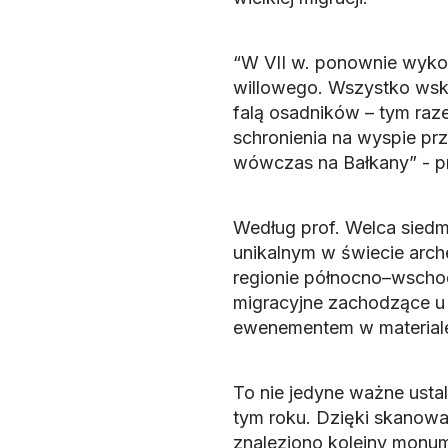
“W VII w. ponownie wyko
willowego. Wszystko wska
falą osadników – tym ra
schronienia na wyspie pr
wówczas na Bałkany” - p
Według prof. Welca siedm
unikalnym w świecie arche
regionie północno–wschod
migracyjne zachodzące u 
ewenementem w materiale
To nie jedyne ważne usta
tym roku. Dzięki skanowa
znaleziono kolejny monum