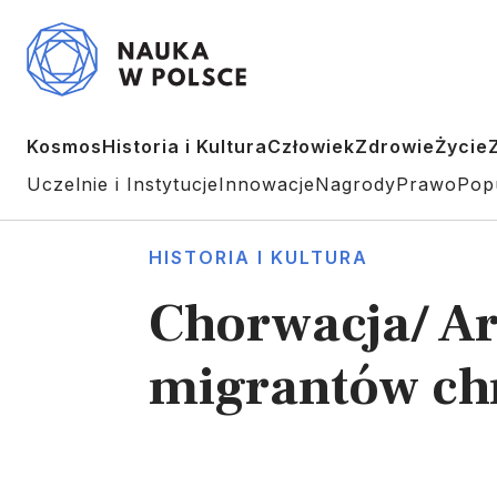
Kosmos
Historia i Kultura
Człowiek
Zdrowie
Życie
Uczelnie i Instytucje
Innowacje
Nagrody
Prawo
Pop
HISTORIA I KULTURA
Chorwacja/ A
migrantów ch