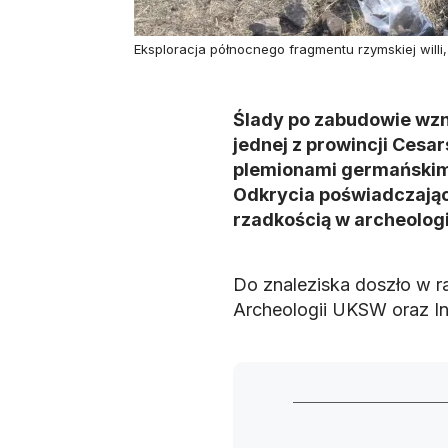
Eksploracja północnego fragmentu rzymskiej will
Ślady po zabudowie wzn
jednej z prowincji Cesa
plemionami germańskimi
Odkrycia poświadczając
rzadkością w archeologi
Do znaleziska doszło w r
Archeologii UKSW oraz In