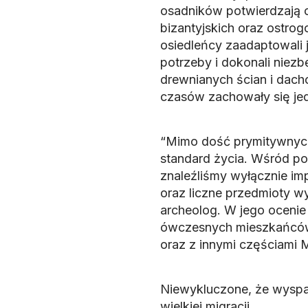
osadników potwierdzają o
bizantyjskich oraz ostrog
osiedleńcy zaadaptowali
potrzeby i dokonali niez
drewnianych ścian i dac
czasów zachowały się jed
“Mimo dość prymitywnyc
standard życia. Wśród p
znaleźliśmy wyłącznie imp
oraz liczne przedmioty w
archeolog. W jego oceni
ówczesnych mieszkańców 
oraz z innymi częściami
Niewykluczone, że wyspa 
wielkiej migracji.