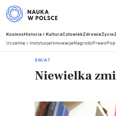
Kosmos
Historia i Kultura
Człowiek
Zdrowie
Życie
Uczelnie i Instytucje
Innowacje
Nagrody
Prawo
Pop
ŚWIAT
Niewielka zmi