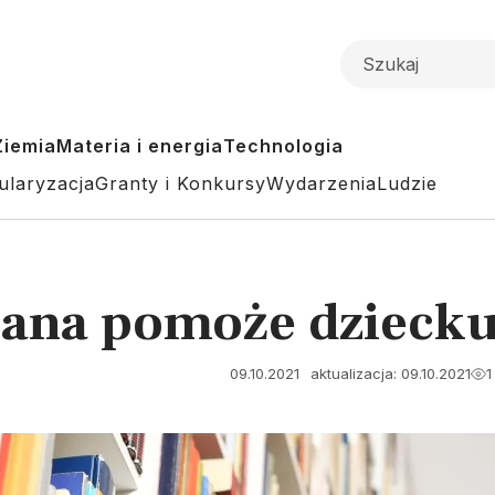
Ziemia
Materia i energia
Technologia
ularyzacja
Granty i Konkursy
Wydarzenia
Ludzie
ana pomoże dziecku
09.10.2021
aktualizacja: 09.10.2021
1