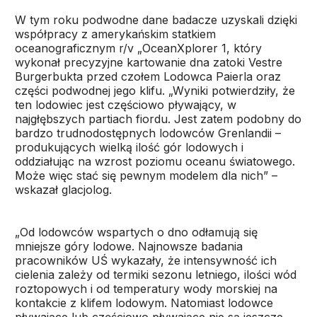
W tym roku podwodne dane badacze uzyskali dzięki
współpracy z amerykańskim statkiem
oceanograficznym r/v „OceanXplorer 1, który
wykonał precyzyjne kartowanie dna zatoki Vestre
Burgerbukta przed czołem Lodowca Paierla oraz
części podwodnej jego klifu. „Wyniki potwierdziły, że
ten lodowiec jest częściowo pływający, w
najgłębszych partiach fiordu. Jest zatem podobny do
bardzo trudnodostępnych lodowców Grenlandii –
produkujących wielką ilość gór lodowych i
oddziałując na wzrost poziomu oceanu światowego.
Może więc stać się pewnym modelem dla nich” –
wskazał glacjolog.
„Od lodowców wspartych o dno odłamują się
mniejsze góry lodowe. Najnowsze badania
pracowników UŚ wykazały, że intensywność ich
cielenia zależy od termiki sezonu letniego, ilości wód
roztopowych i od temperatury wody morskiej na
kontakcie z klifem lodowym. Natomiast lodowce