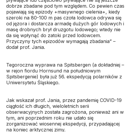
pływające lub częściowo pływające nie są jeszcze
dobrze zbadane pod tym względem. Co pewien czas
pojawiają się epizody +masywnego cielenia+, kiedy
szeroki na 80-100 m pas czoła lodowca odrywa się
od jęzora i dostarcza armadę dużych gór lodowych i
masę drobnych brył druzgotu lodowego; wtedy nie
da się wpłynąć do zatoki przed lodowcem.
Przyczyny tych epizodów wymagają zbadania” –
dodał prof. Jania.
Tegoroczna wyprawa na Spitsbergen (a dokładniej –
w rejon fiordu Hornsund na południowym
Spitsbergenie) była już 56. ekspedycją polarników z
Uniwersytetu Śląskiego.
Jak wskazał prof. Jania, przez pandemię COVID-19
ciągłość ich długich, wieloletnich serii
obserwacyjnych została zagrożona, ponieważ ani w
tym, ani poprzednim roku nie udało się
zorganizować wiosennej ekspedycji, przypadającej
na koniec arktycznej zimy.