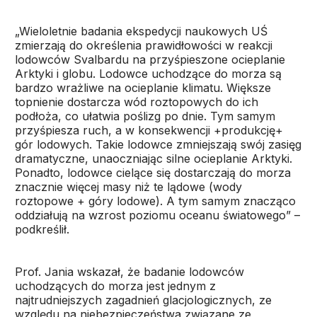
„Wieloletnie badania ekspedycji naukowych UŚ
zmierzają do określenia prawidłowości w reakcji
lodowców Svalbardu na przyśpieszone ocieplanie
Arktyki i globu. Lodowce uchodzące do morza są
bardzo wrażliwe na ocieplanie klimatu. Większe
topnienie dostarcza wód roztopowych do ich
podłoża, co ułatwia poślizg po dnie. Tym samym
przyśpiesza ruch, a w konsekwencji +produkcję+
gór lodowych. Takie lodowce zmniejszają swój zasięg
dramatyczne, unaoczniając silne ocieplanie Arktyki.
Ponadto, lodowce cielące się dostarczają do morza
znacznie więcej masy niż te lądowe (wody
roztopowe + góry lodowe). A tym samym znacząco
oddziałują na wzrost poziomu oceanu światowego” –
podkreślił.
Prof. Jania wskazał, że badanie lodowców
uchodzących do morza jest jednym z
najtrudniejszych zagadnień glacjologicznych, ze
względu na niebezpieczeństwa związane ze