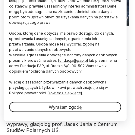
usługi i jej doskonalenie, a także zapewnienie bezpieczeństwa
co stanowi prawnie uzasadniony interes administratora Dane
mogą być udostępniane na zlecenie administratora danych
podmiotom uprawnionym do uzyskania danych na podstawie
obowiązującego prawa.
Wiercenie blisko czoła Lodowca Hansa dla zamontowania
Osoba, której dane dotyczą, ma prawo dostępu do danych,
stanowiska precyzyjnego pomiaru automatycznego GPS ruchu
sprostowania i usunięcia danych, ograniczenia ich
lodowca. Fot. Kamil Kachniarz
przetwarzania. Osoba może też wycofać zgodę na
przetwarzanie danych osobowych.
Polarnicy z Uniwersytetu Śląskiego zakończyli
Wszelkie zgłoszenia dotyczące ochrony danych osobowych
właśnie swą kolejną, 56. wyprawę na Spitsbergen.
prosimy kierować na adres
fundacja@pap.pl
lub pisemnie na
Na podstawie zebranych danych chcą wskazać
adres Fundacja PAP, ul. Bracka 6/8, 00-502 Warszawa z
różnice w mechanizmie odrywania się mas lodu z
dopiskiem "ochrona danych osobowych"
lodowców wspartych o dno morza oraz lodowców
częściowo pływających.
Więcej o zasadach przetwarzania danych osobowych i
przysługujących Użytkownikowi prawach znajduje się w
Polityce prywatności.
Dowiedz się więcej.
Do tych porównań wykorzystane zostaną wyniki
badań Lodowca Paierla oraz Lodowca Hansa – z
Wyrażam zgodę
sierpnia br. oraz z wieloletniej serii obserwacyjnej –
poinformował PAP kierownik pierwszego etapu
wyprawy, glacjolog prof. Jacek Jania z Centrum
Studiów Polarnych UŚ.