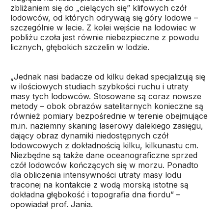
zbliżaniem się do „cielących się” klifowych czół
lodowców, od których odrywają się góry lodowe –
szczególnie w lecie. Z kolei wejście na lodowiec w
pobliżu czoła jest równie niebezpieczne z powodu
licznych, głębokich szczelin w lodzie.
„Jednak nasi badacze od kilku dekad specjalizują się
w ilościowych studiach szybkości ruchu i utraty
masy tych lodowców. Stosowane są coraz nowsze
metody – obok obrazów satelitarnych konieczne są
również pomiary bezpośrednie w terenie obejmujące
m.in. naziemny skaning laserowy dalekiego zasięgu,
dający obraz dynamiki niedostępnych czół
lodowcowych z dokładnością kilku, kilkunastu cm.
Niezbędne są także dane oceanograficzne sprzed
czół lodowców kończących się w morzu. Ponadto
dla obliczenia intensywności utraty masy lodu
traconej na kontakcie z wodą morską istotne są
dokładna głębokość i topografia dna fiordu” –
opowiadał prof. Jania.