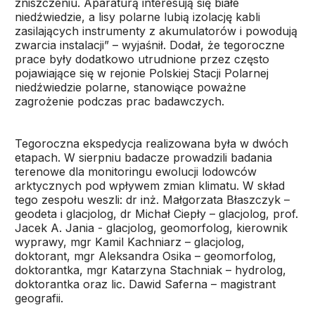
zniszczeniu. Aparaturą interesują się białe
niedźwiedzie, a lisy polarne lubią izolację kabli
zasilających instrumenty z akumulatorów i powodują
zwarcia instalacji” – wyjaśnił. Dodał, że tegoroczne
prace były dodatkowo utrudnione przez często
pojawiające się w rejonie Polskiej Stacji Polarnej
niedźwiedzie polarne, stanowiące poważne
zagrożenie podczas prac badawczych.
Tegoroczna ekspedycja realizowana była w dwóch
etapach. W sierpniu badacze prowadzili badania
terenowe dla monitoringu ewolucji lodowców
arktycznych pod wpływem zmian klimatu. W skład
tego zespołu weszli: dr inż. Małgorzata Błaszczyk –
geodeta i glacjolog, dr Michał Ciepły – glacjolog, prof.
Jacek A. Jania - glacjolog, geomorfolog, kierownik
wyprawy, mgr Kamil Kachniarz – glacjolog,
doktorant, mgr Aleksandra Osika – geomorfolog,
doktorantka, mgr Katarzyna Stachniak – hydrolog,
doktorantka oraz lic. Dawid Saferna – magistrant
geografii.