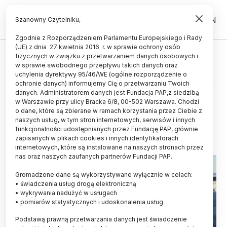
PL
EN
Szanowny Czytelniku,
Zgodnie z Rozporządzeniem Parlamentu Europejskiego i Rady
(UE) z dnia 27 kwietnia 2016 r. w sprawie ochrony osób
ŻYCIE
fizycznych w związku z przetwarzaniem danych osobowych i
w sprawie swobodnego przepływu takich danych oraz
Po wyprawie polarnicy z UŚ
uchylenia dyrektywy 95/46/WE (ogólne rozporządzenie o
zbadają mechanizm odrywania się
ochronie danych) informujemy Cię o przetwarzaniu Twoich
danych. Administratorem danych jest Fundacja PAP,z siedzibą
mas lodu z lodowców
w Warszawie przy ulicy Bracka 6/8, 00-502 Warszawa. Chodzi
o dane, które są zbierane w ramach korzystania przez Ciebie z
12.09.2021
aktualizacja: 14.09.2021
naszych usług, w tym stron internetowych, serwisów i innych
4 minuty czytania
funkcjonalności udostępnianych przez Fundację PAP, głównie
zapisanych w plikach cookies i innych identyfikatorach
internetowych, które są instalowane na naszych stronach przez
nas oraz naszych zaufanych partnerów Fundacji PAP.
Gromadzone dane są wykorzystywane wyłącznie w celach:
• świadczenia usług drogą elektroniczną
• wykrywania nadużyć w usługach
• pomiarów statystycznych i udoskonalenia usług
Podstawą prawną przetwarzania danych jest świadczenie