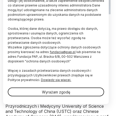
usługi i jej doskonalenie, a także zapewnienie bezpieczeństwa
co stanowi prawnie uzasadniony interes administratora Dane
mogą być udostępniane na zlecenie administratora danych
podmiotom uprawnionym do uzyskania danych na podstawie
Fot. Fotolia
obowiązującego prawa.
Stany zapalne we wczesnym okresie życia,
Osoba, której dane dotyczą, ma prawo dostępu do danych,
związane na przykład z urazem czy infekcją
sprostowania i usunięcia danych, ograniczenia ich
przetwarzania. Osoba może też wycofać zgodę na
wirusową, znacznie zwiększają ryzyko
przetwarzanie danych osobowych.
wystąpienia depresji w wieku dorastania -
Wszelkie zgłoszenia dotyczące ochrony danych osobowych
informuje pismo "Neuron".
prosimy kierować na adres
fundacja@pap.pl
lub pisemnie na
adres Fundacja PAP, ul. Bracka 6/8, 00-502 Warszawa z
dopiskiem "ochrona danych osobowych"
Komórki mikrogleju są komórkami odpornościowymi
mózgu i reagują na stres. W stanie patologicznym
Więcej o zasadach przetwarzania danych osobowych i
aktywowany mikroglej “zarządza” stanem zapalnym
przysługujących Użytkownikowi prawach znajduje się w
tkanki mózgowej, co jest ściśle związane z
Polityce prywatności.
Dowiedz się więcej.
występowaniem i rozwojem depresji.
Wyrażam zgodę
Zespół prof. Zhang Zhi z Wydziału Nauk
Przyrodniczych i Medycyny University of Science
and Technology of China (USTC) oraz Chinese