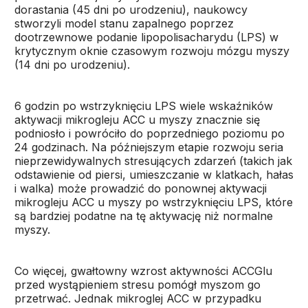
dorastania (45 dni po urodzeniu), naukowcy
stworzyli model stanu zapalnego poprzez
dootrzewnowe podanie lipopolisacharydu (LPS) w
krytycznym oknie czasowym rozwoju mózgu myszy
(14 dni po urodzeniu).
6 godzin po wstrzyknięciu LPS wiele wskaźników
aktywacji mikrogleju ACC u myszy znacznie się
podniosło i powróciło do poprzedniego poziomu po
24 godzinach. Na późniejszym etapie rozwoju seria
nieprzewidywalnych stresujących zdarzeń (takich jak
odstawienie od piersi, umieszczanie w klatkach, hałas
i walka) może prowadzić do ponownej aktywacji
mikrogleju ACC u myszy po wstrzyknięciu LPS, które
są bardziej podatne na tę aktywację niż normalne
myszy.
Co więcej, gwałtowny wzrost aktywności ACCGlu
przed wystąpieniem stresu pomógł myszom go
przetrwać. Jednak mikroglej ACC w przypadku