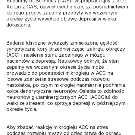
Academy of Sciences (CAS), współpracujący z prof.
Xu Lin z CAS, ujawnił mechanizm, za pośrednictwem
którego proces zapalny przebyty we wczesnym
okresie życia wywołuje objawy depresji w wieku
dorastania.
Badania kliniczne wykazały zmniejszoną gęstość
synaptyczną kory przedniej części zakrętu obręczy
(ACC) i nasilenie stanu zapalnego w mózgu
pacjentów z depresją. Naukowcy odkryli, że stan
zapalny we wczesnym okresie życia może
prowadzić do podatności mikrogleju w ACC na
losowe zdarzenia stresowe podczas rozwoju
nastolatka, po czym mikroglej nadmiernie pochłania
kolce dendrytyczne neuronów. Osłabia to zdolność
neuronów glutaminergicznych ACC (ACCGlu) do
walki ze stresem, co sprzyja depresji w późniejszym
okresie życia.
Aby zbadać reakcję mikrogleju ACC na stres
podczas rozwoju myszy od dzieciństwa do okresu