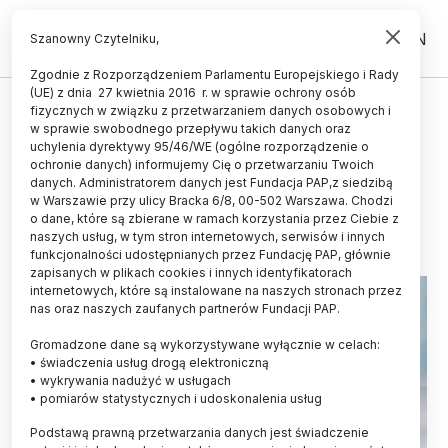
PL
EN
Szanowny Czytelniku,
Zgodnie z Rozporządzeniem Parlamentu Europejskiego i Rady
(UE) z dnia 27 kwietnia 2016 r. w sprawie ochrony osób
ŚWIAT
fizycznych w związku z przetwarzaniem danych osobowych i
w sprawie swobodnego przepływu takich danych oraz
Stan zapalny w niemowlęctwie -
uchylenia dyrektywy 95/46/WE (ogólne rozporządzenie o
depresja w okresie dojrzewania
ochronie danych) informujemy Cię o przetwarzaniu Twoich
danych. Administratorem danych jest Fundacja PAP,z siedzibą
w Warszawie przy ulicy Bracka 6/8, 00-502 Warszawa. Chodzi
25.07.2021
aktualizacja: 25.07.2021
o dane, które są zbierane w ramach korzystania przez Ciebie z
2 minuty czytania
naszych usług, w tym stron internetowych, serwisów i innych
funkcjonalności udostępnianych przez Fundację PAP, głównie
zapisanych w plikach cookies i innych identyfikatorach
internetowych, które są instalowane na naszych stronach przez
nas oraz naszych zaufanych partnerów Fundacji PAP.
Gromadzone dane są wykorzystywane wyłącznie w celach:
• świadczenia usług drogą elektroniczną
• wykrywania nadużyć w usługach
• pomiarów statystycznych i udoskonalenia usług
Podstawą prawną przetwarzania danych jest świadczenie