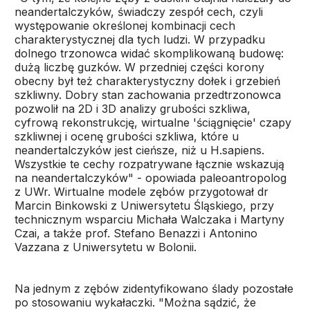
neandertalczyków, świadczy zespół cech, czyli
występowanie określonej kombinacji cech
charakterystycznej dla tych ludzi. W przypadku
dolnego trzonowca widać skomplikowaną budowę:
dużą liczbę guzków. W przedniej części korony
obecny był też charakterystyczny dołek i grzebień
szkliwny. Dobry stan zachowania przedtrzonowca
pozwolił na 2D i 3D analizy grubości szkliwa,
cyfrową rekonstrukcję, wirtualne 'ściągnięcie' czapy
szkliwnej i ocenę grubości szkliwa, które u
neandertalczyków jest cieńsze, niż u H.sapiens.
Wszystkie te cechy rozpatrywane łącznie wskazują
na neandertalczyków" - opowiada paleoantropolog
z UWr. Wirtualne modele zębów przygotował dr
Marcin Binkowski z Uniwersytetu Śląskiego, przy
technicznym wsparciu Michała Walczaka i Martyny
Czai, a także prof. Stefano Benazzi i Antonino
Vazzana z Uniwersytetu w Bolonii.
Na jednym z zębów zidentyfikowano ślady pozostałe
po stosowaniu wykałaczki. "Można sądzić, że