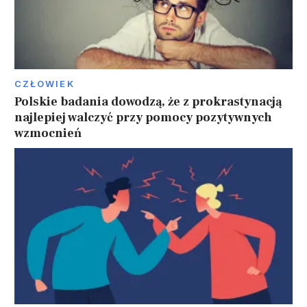
CZŁOWIEK
Polskie badania dowodzą, że z prokrastynacją
najlepiej walczyć przy pomocy pozytywnych
wzmocnień