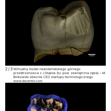
2/3
Wirtualny model neandertalskiego górnego
przedtrzonowca z J.Stajnia (tu: pow. zewnętrzna zęba) – M.
Binkowski obecnie CEO startupu technologicznego
www.deventiv.com