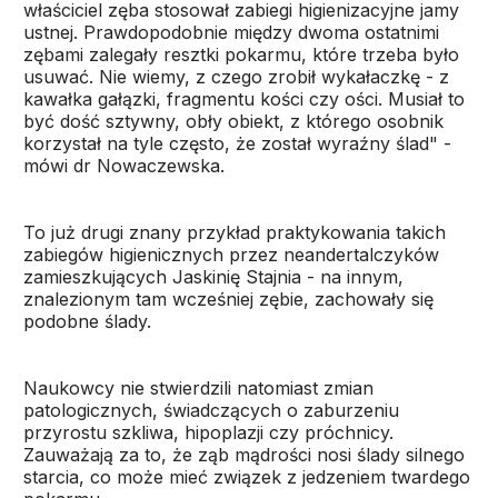
właściciel zęba stosował zabiegi higienizacyjne jamy
ustnej. Prawdopodobnie między dwoma ostatnimi
zębami zalegały resztki pokarmu, które trzeba było
usuwać. Nie wiemy, z czego zrobił wykałaczkę - z
kawałka gałązki, fragmentu kości czy ości. Musiał to
być dość sztywny, obły obiekt, z którego osobnik
korzystał na tyle często, że został wyraźny ślad" -
mówi dr Nowaczewska.
To już drugi znany przykład praktykowania takich
zabiegów higienicznych przez neandertalczyków
zamieszkujących Jaskinię Stajnia - na innym,
znalezionym tam wcześniej zębie, zachowały się
podobne ślady.
Naukowcy nie stwierdzili natomiast zmian
patologicznych, świadczących o zaburzeniu
przyrostu szkliwa, hipoplazji czy próchnicy.
Zauważają za to, że ząb mądrości nosi ślady silnego
starcia, co może mieć związek z jedzeniem twardego