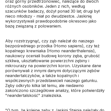
oraz górny przedtrzonowiec, należące do dwóch
różnych osobników. Jeden z nich, według
szacunków badaczy, dożył ponad 30 lat; drugi był
nieco młodszy - miał po dwudziestce. Jaskinię
wykorzystywali prawdopodobnie okresowo jako
bazę związaną z polowaniem.
Aby rozstrzygnąć, czy ząb należał do naszego
bezpośredniego przodka (Homo sapiens), czy też
kopalnego krewniaka (Homo neanderthalensis),
naukowcy oceniali budowę korony zęba, grubość
szkliwa, ukształtowanie powierzchni zębiny i
mikrourazy na powierzchni koron. Uzyskane dane
porównywali z innymi danymi dotyczącymi zębów
neandertalczyków, a także kopalnych i
współczesnych przedstawicieli naszego gatunku.
Zęby odkryto kilka lat temu, ale niedawno
zakończono szczegółowe analizy, które potwierdziły
"neandertalskość" znaleziska.
"O tym, że kolejne zęby z Jaskini Stajnia należały do