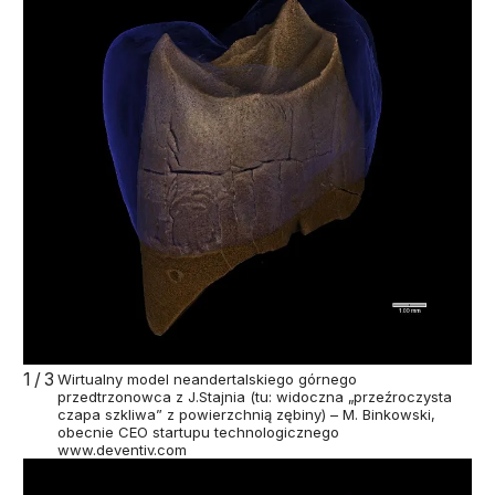
1/3
Wirtualny model neandertalskiego górnego
przedtrzonowca z J.Stajnia (tu: widoczna „przeźroczysta
czapa szkliwa” z powierzchnią zębiny) – M. Binkowski,
obecnie CEO startupu technologicznego
www.deventiv.com