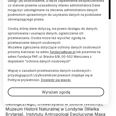
usługi i jej doskonalenie, a także zapewnienie bezpieczeństwa
co stanowi prawnie uzasadniony interes administratora Dane
mogą być udostępniane na zlecenie administratora danych
podmiotom uprawnionym do uzyskania danych na podstawie
obowiązującego prawa.
Wirtualny model neandertalskiego górnego przedtrzonowca z
J.Stajnia (tu: pow. zewnętrzna zęba) – M. Binkowski obecnie
Osoba, której dane dotyczą, ma prawo dostępu do danych,
CEO startupu technologicznego www.deventiv.com
sprostowania i usunięcia danych, ograniczenia ich
przetwarzania. Osoba może też wycofać zgodę na
Co najmniej 46 tys. lat temu w Jaskini Stajnia
przetwarzanie danych osobowych.
(Jura Krakowsko-Częstochowska) przebywali
Wszelkie zgłoszenia dotyczące ochrony danych osobowych
neandertalczycy. Właśnie do nich należały dwa
prosimy kierować na adres
fundacja@pap.pl
lub pisemnie na
adres Fundacja PAP, ul. Bracka 6/8, 00-502 Warszawa z
zęby, których analizy, m.in. genetyczne,
dopiskiem "ochrona danych osobowych"
zakończył niedawno międzynarodowy zespół
naukowców.
Więcej o zasadach przetwarzania danych osobowych i
przysługujących Użytkownikowi prawach znajduje się w
Polityce prywatności.
Dowiedz się więcej.
Badania zębów neandertalczyków z Jaskini Stajnia
przeprowadzili naukowcy z Uniwersytetów:
Wyrażam zgodę
Wrocławskiego i Śląskiego, Instytutu Systematyki i
Ewolucji Zwierząt PAN, Państwowego Instytutu
Geologicznego, Uniwersytetu w Bolonii (Włochy),
Muzeum Historii Naturalnej w Londynie (Wielka
Brytania), Instytutu Antropologii Ewolucyjnej Maxa