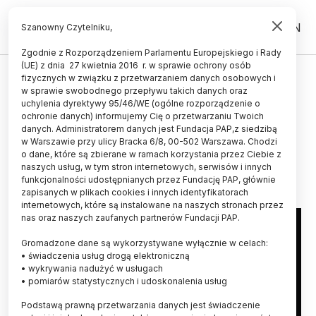
PL
EN
Szanowny Czytelniku,
Zgodnie z Rozporządzeniem Parlamentu Europejskiego i Rady
(UE) z dnia 27 kwietnia 2016 r. w sprawie ochrony osób
ŻYCIE
fizycznych w związku z przetwarzaniem danych osobowych i
w sprawie swobodnego przepływu takich danych oraz
Wiemy więcej o neandertalskich
uchylenia dyrektywy 95/46/WE (ogólne rozporządzenie o
mieszkańcach Jaskini Stajnia
ochronie danych) informujemy Cię o przetwarzaniu Twoich
danych. Administratorem danych jest Fundacja PAP,z siedzibą
w Warszawie przy ulicy Bracka 6/8, 00-502 Warszawa. Chodzi
ANNA ŚLĄZAK
o dane, które są zbierane w ramach korzystania przez Ciebie z
11.03.2021
aktualizacja: 11.03.2021
naszych usług, w tym stron internetowych, serwisów i innych
4 minuty czytania
funkcjonalności udostępnianych przez Fundację PAP, głównie
zapisanych w plikach cookies i innych identyfikatorach
internetowych, które są instalowane na naszych stronach przez
nas oraz naszych zaufanych partnerów Fundacji PAP.
Gromadzone dane są wykorzystywane wyłącznie w celach:
• świadczenia usług drogą elektroniczną
• wykrywania nadużyć w usługach
• pomiarów statystycznych i udoskonalenia usług
Podstawą prawną przetwarzania danych jest świadczenie