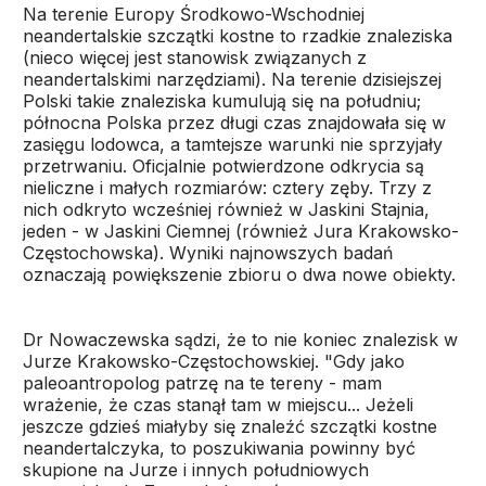
Na terenie Europy Środkowo-Wschodniej
neandertalskie szczątki kostne to rzadkie znaleziska
(nieco więcej jest stanowisk związanych z
neandertalskimi narzędziami). Na terenie dzisiejszej
Polski takie znaleziska kumulują się na południu;
północna Polska przez długi czas znajdowała się w
zasięgu lodowca, a tamtejsze warunki nie sprzyjały
przetrwaniu. Oficjalnie potwierdzone odkrycia są
nieliczne i małych rozmiarów: cztery zęby. Trzy z
nich odkryto wcześniej również w Jaskini Stajnia,
jeden - w Jaskini Ciemnej (również Jura Krakowsko-
Częstochowska). Wyniki najnowszych badań
oznaczają powiększenie zbioru o dwa nowe obiekty.
Dr Nowaczewska sądzi, że to nie koniec znalezisk w
Jurze Krakowsko-Częstochowskiej. "Gdy jako
paleoantropolog patrzę na te tereny - mam
wrażenie, że czas stanął tam w miejscu... Jeżeli
jeszcze gdzieś miałyby się znaleźć szczątki kostne
neandertalczyka, to poszukiwania powinny być
skupione na Jurze i innych południowych