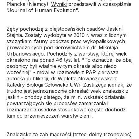
Plancka (Niemcy).
Wyniki
przedstawili w czasopiśmie
"Journal of Human Evolution".
Zęby pochodzą z plejstoceńskich osadów Jaskini
Stajnia. Zostały wydobyte w 2010 r. wraz z licznymi
szczątkami fauny podczas prac wykopaliskowych
prowadzonych pod kierownictwem dr. Mikołaja
Urbanowskiego. Pochodziły z warstwy, której wiek
określono na ponad 46 tys. lat. "To oznacza, że obaj
osobnicy żyli właśnie w tym okresie albo nieco
wcześniej" - mówi w rozmowie z PAP pierwsza
autorka publikacji, dr Wioletta Nowaczewska z
Katedry Biologii Człowieka UWr. Zastrzega jednak, że
trudno jest jednoznacznie określać wiek znalezisk z
jaskiń - choćby dlatego, że m.in. wskutek działania
powtarzających się procesów zamarzania i
rozmarzania osadów stosunkowo często dochodzi
tam do przemieszczeń warstw ziemi.
Znalezisko to ząb mądrości (trzeci dolny trzonowiec)