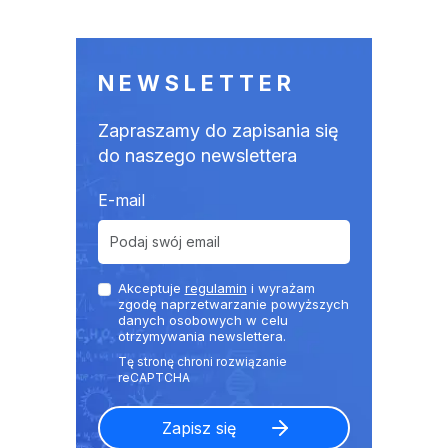
NEWSLETTER
Zapraszamy do zapisania się
do naszego newslettera
E-mail
Akceptuje
regulamin
i wyrażam
zgodę naprzetwarzanie powyższych
danych osobowych w celu
otrzymywania newslettera.