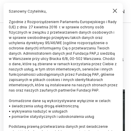
PL
EN
Szanowny Czytelniku,
Zgodnie z Rozporządzeniem Parlamentu Europejskiego i Rady
(UE) z dnia 27 kwietnia 2016 r. w sprawie ochrony osób
TECHNOLOGIA
fizycznych w związku z przetwarzaniem danych osobowych i
w sprawie swobodnego przepływu takich danych oraz
Badacze: Perseverance wylądował
uchylenia dyrektywy 95/46/WE (ogólne rozporządzenie o
w idealnym miejscu do
ochronie danych) informujemy Cię o przetwarzaniu Twoich
danych. Administratorem danych jest Fundacja PAP,z siedzibą
poszukiwań śladów dawnego życia
w Warszawie przy ulicy Bracka 6/8, 00-502 Warszawa. Chodzi
o dane, które są zbierane w ramach korzystania przez Ciebie z
19.02.2021
aktualizacja: 19.02.2021
naszych usług, w tym stron internetowych, serwisów i innych
3 minuty czytania
funkcjonalności udostępnianych przez Fundację PAP, głównie
zapisanych w plikach cookies i innych identyfikatorach
internetowych, które są instalowane na naszych stronach przez
nas oraz naszych zaufanych partnerów Fundacji PAP.
Gromadzone dane są wykorzystywane wyłącznie w celach:
• świadczenia usług drogą elektroniczną
• wykrywania nadużyć w usługach
• pomiarów statystycznych i udoskonalenia usług
Podstawą prawną przetwarzania danych jest świadczenie