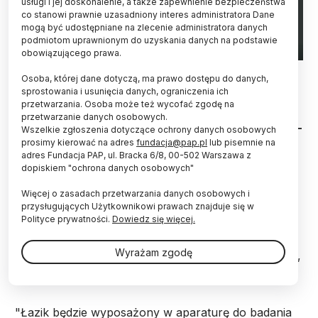
usługi i jej doskonalenie, a także zapewnienie bezpieczeństwa
co stanowi prawnie uzasadniony interes administratora Dane
mogą być udostępniane na zlecenie administratora danych
podmiotom uprawnionym do uzyskania danych na podstawie
obowiązującego prawa.
Fot. EPA/ NASA 18.02.2021
Osoba, której dane dotyczą, ma prawo dostępu do danych,
sprostowania i usunięcia danych, ograniczenia ich
Krater Jezero, na którym wylądował łazik
przetwarzania. Osoba może też wycofać zgodę na
Perseverance to jedno z najlepszych miejsc na
przetwarzanie danych osobowych.
Marsie do zbadania, czy kiedyś istniało tam życie -
Wszelkie zgłoszenia dotyczące ochrony danych osobowych
oceniają naukowcy. Liczą też, że próbki
prosimy kierować na adres
fundacja@pap.pl
lub pisemnie na
marsjańskiego gruntu, które ma zgromadzić łazik,
adres Fundacja PAP, ul. Bracka 6/8, 00-502 Warszawa z
dopiskiem "ochrona danych osobowych"
pomogą badać wiek np. marsjańskich skał z
niespotykaną dotąd dokładnością.
Więcej o zasadach przetwarzania danych osobowych i
przysługujących Użytkownikowi prawach znajduje się w
Polityce prywatności.
Dowiedz się więcej.
W czwartek wieczorem amerykański łazik
Perseverance wylądował na Marsie. Jako miejsce
Wyrażam zgodę
jego lądowania wybrano krater uderzeniowy Jezero,
który ma średnicę 49 km.
"Łazik będzie wyposażony w aparaturę do badania