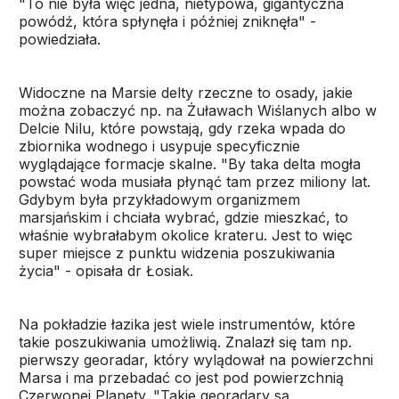
"To nie była więc jedna, nietypowa, gigantyczna
powódź, która spłynęła i później zniknęła" -
powiedziała.
Widoczne na Marsie delty rzeczne to osady, jakie
można zobaczyć np. na Żuławach Wiślanych albo w
Delcie Nilu, które powstają, gdy rzeka wpada do
zbiornika wodnego i usypuje specyficznie
wyglądające formacje skalne. "By taka delta mogła
powstać woda musiała płynąć tam przez miliony lat.
Gdybym była przykładowym organizmem
marsjańskim i chciała wybrać, gdzie mieszkać, to
właśnie wybrałabym okolice krateru. Jest to więc
super miejsce z punktu widzenia poszukiwania
życia" - opisała dr Łosiak.
Na pokładzie łazika jest wiele instrumentów, które
takie poszukiwania umożliwią. Znalazł się tam np.
pierwszy georadar, który wylądował na powierzchni
Marsa i ma przebadać co jest pod powierzchnią
Czerwonej Planety. "Takie georadary są