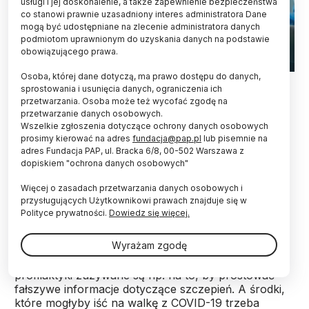
usługi i jej doskonalenie, a także zapewnienie bezpieczeństwa
co stanowi prawnie uzasadniony interes administratora Dane
mogą być udostępniane na zlecenie administratora danych
podmiotom uprawnionym do uzyskania danych na podstawie
obowiązującego prawa.
Osoba, której dane dotyczą, ma prawo dostępu do danych,
Fot. Adobe Stock
sprostowania i usunięcia danych, ograniczenia ich
przetwarzania. Osoba może też wycofać zgodę na
Aby skutecznie zapobiegać epidemiom kolejnych
przetwarzanie danych osobowych.
fake newsów, warto znać profil osób na fake
Wszelkie zgłoszenia dotyczące ochrony danych osobowych
newsy najbardziej podatnych. A wtedy
prosimy kierować na adres
fundacja@pap.pl
lub pisemnie na
skuteczniej dobierać narzędzia powstrzymujące
adres Fundacja PAP, ul. Bracka 6/8, 00-502 Warszawa z
dopiskiem "ochrona danych osobowych"
rozchodzenie się nieprawdziwych informacji -
uważają naukowcy z projektu #Cyber_odporność.
Więcej o zasadach przetwarzania danych osobowych i
przysługujących Użytkownikowi prawach znajduje się w
Polityce prywatności.
Dowiedz się więcej.
"Walka z fake newsami pochłania mnóstwo
zasobów, które można by było zagospodarować
Wyrażam zgodę
znacznie efektywniej. Środki, które mogłyby więc
służyć na promocję zdrowego stylu życia czy
profilaktyki zużywane są np. na to, by prostować
fałszywe informacje dotyczące szczepień. A środki,
które mogłyby iść na walkę z COVID-19 trzeba