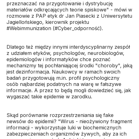
przeznaczać na przygotowanie i dystrybucję
materiałów odkręcających teorie spiskowe" - mówi w
rozmowie z PAP etyk dr Jan Piasecki z Uniwersytetu
Jagiellońskiego, kierownik projektu
#Webimmunization (#Cyber_odporność).
Dlatego też między innymi interdyscyplinarny zespół
z udziałem etyków, psychologów, neurobiologów,
epidemiologów i informatyków chce poznać
mechanizmy tej pochłaniającej środki "choroby", jaką
jest dezinformacja. Naukowcy w ramach swoich
badań przygotowują m.in. profil psychologiczny
osób najbardziej podatnych na wiarę w fałszywe
informacje. A przez to będą mogli dowiedzieć się, jak
wygaszać takie epidemie w zarodku.
Skąd porównanie rozprzestrzeniania się fake
newsów do epidemii? "Wirus - nieożywiony fragment
informacji - wykorzystuje luki w biochemicznych
zabezpieczeniach organizmów żywych, aby za ich