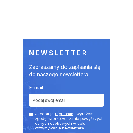
NEWSLETTER
Zapraszamy do zapisania się
do naszego newslettera
E-mail
Akceptuje
regulamin
i wyrażam
zgodę naprzetwarzanie powyższych
danych osobowych w celu
otrzymywania newslettera.