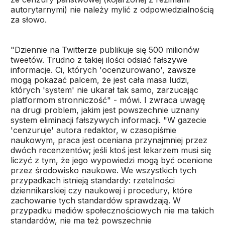
autorytarnymi) nie należy mylić z odpowiedzialnością
za słowo.
"Dziennie na Twitterze publikuje się 500 milionów
tweetów. Trudno z takiej ilości odsiać fałszywe
informacje. Ci, których 'ocenzurowano', zawsze
mogą pokazać palcem, że jest cała masa ludzi,
których 'system' nie ukarał tak samo, zarzucając
platformom stronniczość" - mówi. I zwraca uwagę
na drugi problem, jakim jest powszechnie uznany
system eliminacji fałszywych informacji. "W gazecie
'cenzuruje' autora redaktor, w czasopiśmie
naukowym, praca jest oceniana przynajmniej przez
dwóch recenzentów; jeśli ktoś jest lekarzem musi się
liczyć z tym, że jego wypowiedzi mogą być ocenione
przez środowisko naukowe. We wszystkich tych
przypadkach istnieją standardy: rzetelności
dziennikarskiej czy naukowej i procedury, które
zachowanie tych standardów sprawdzają. W
przypadku mediów społecznościowych nie ma takich
standardów, nie ma też powszechnie