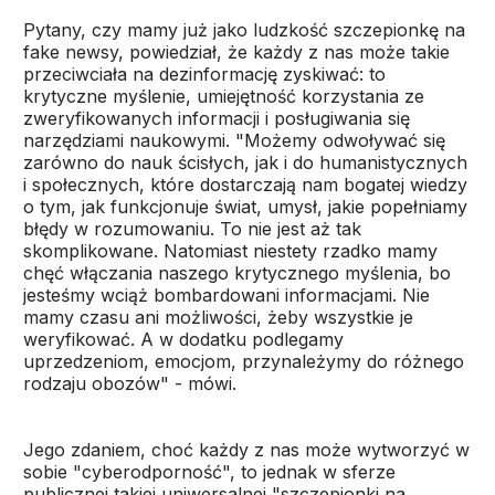
Pytany, czy mamy już jako ludzkość szczepionkę na
fake newsy, powiedział, że każdy z nas może takie
przeciwciała na dezinformację zyskiwać: to
krytyczne myślenie, umiejętność korzystania ze
zweryfikowanych informacji i posługiwania się
narzędziami naukowymi. "Możemy odwoływać się
zarówno do nauk ścisłych, jak i do humanistycznych
i społecznych, które dostarczają nam bogatej wiedzy
o tym, jak funkcjonuje świat, umysł, jakie popełniamy
błędy w rozumowaniu. To nie jest aż tak
skomplikowane. Natomiast niestety rzadko mamy
chęć włączania naszego krytycznego myślenia, bo
jesteśmy wciąż bombardowani informacjami. Nie
mamy czasu ani możliwości, żeby wszystkie je
weryfikować. A w dodatku podlegamy
uprzedzeniom, emocjom, przynależymy do różnego
rodzaju obozów" - mówi.
Jego zdaniem, choć każdy z nas może wytworzyć w
sobie "cyberodporność", to jednak w sferze
publicznej takiej uniwersalnej "szczepionki na