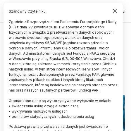
PL
EN
Szanowny Czytelniku,
Zgodnie z Rozporządzeniem Parlamentu Europejskiego i Rady
(UE) z dnia 27 kwietnia 2016 r. w sprawie ochrony osób
CZŁOWIEK
fizycznych w związku z przetwarzaniem danych osobowych i
w sprawie swobodnego przepływu takich danych oraz
Kto wierzy w fake newsy? Badacze
uchylenia dyrektywy 95/46/WE (ogólne rozporządzenie o
chcą zwalczać szkodliwe
ochronie danych) informujemy Cię o przetwarzaniu Twoich
danych. Administratorem danych jest Fundacja PAP,z siedzibą
informacje jak epidemie
w Warszawie przy ulicy Bracka 6/8, 00-502 Warszawa. Chodzi
o dane, które są zbierane w ramach korzystania przez Ciebie z
LUDWIKA TOMALA
naszych usług, w tym stron internetowych, serwisów i innych
07.02.2021
aktualizacja: 08.02.2021
funkcjonalności udostępnianych przez Fundację PAP, głównie
6 minut czytania
zapisanych w plikach cookies i innych identyfikatorach
internetowych, które są instalowane na naszych stronach przez
nas oraz naszych zaufanych partnerów Fundacji PAP.
Gromadzone dane są wykorzystywane wyłącznie w celach:
• świadczenia usług drogą elektroniczną
• wykrywania nadużyć w usługach
• pomiarów statystycznych i udoskonalenia usług
Podstawą prawną przetwarzania danych jest świadczenie