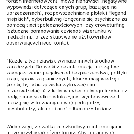
forach internetowych), mowa nienawiści (negatywne
wypowiedzi dotyczące całych grup, bazujące na
uprzedzeniach), rozpowszechnianie plotek i "legend
miejskich", cyberbullyng (znęcanie się psychiczne za
pomocą sieci społecznościowych) czy crowdturfing
(sztuczne pompowanie czyjegoś wizerunku w
mediach np. przez skupywanie użytkowników
obserwujących jego konto).
"Każde z tych zjawisk wymaga innych środków
zaradczych. Do walki z dezinformacją muszą być
zaangażowani specjaliści od bezpieczeństwa, polityki
kraju, spraw zagranicznych, którzy mają wiedzę i
środki, by takie zjawiska wykrywać i im
przeciwdziałać. A z kolei w cyberbullyingu trzeba już
podjąć inne środki - edukacyjne, wychowawcze. I
muszą się w to zaangażować pedagodzy,
psycholodzy, ale i rodzice" - tłumaczy badacz.
Widać więc, że walka ze szkodliwymi informacjami
może przybierać różne formy. Aby opracować