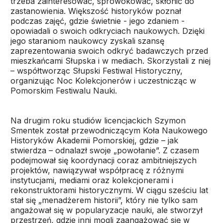
trzeba zainteresować, sprowokować, skłonić do
zastanowienia. Większość historyków poznał
podczas zajęć, gdzie świetnie - jego zdaniem -
opowiadali o swoich odkryciach naukowych. Dzięki
jego staraniom naukowcy zyskali szansę
zaprezentowania swoich odkryć badawczych przed
mieszkańcami Słupska i w mediach. Skorzystali z niej
– współtworząc Słupski Festiwal Historyczny,
organizując Noc Kolekcjonerów i uczestnicząc w
Pomorskim Festiwalu Nauki.
Na drugim roku studiów licencjackich Szymon
Smentek został przewodniczącym Koła Naukowego
Historyków Akademii Pomorskiej, gdzie – jak
stwierdza – odnalazł swoje „powołanie”. Z czasem
podejmował się koordynacji coraz ambitniejszych
projektów, nawiązywał współpracę z różnymi
instytucjami, mediami oraz kolekcjonerami i
rekonstruktorami historycznymi. W ciągu sześciu lat
stał się „menadżerem historii”, który nie tylko sam
angażował się w popularyzacje nauki, ale stworzył
przestrzeń, gdzie inni mogli zaangażować się w