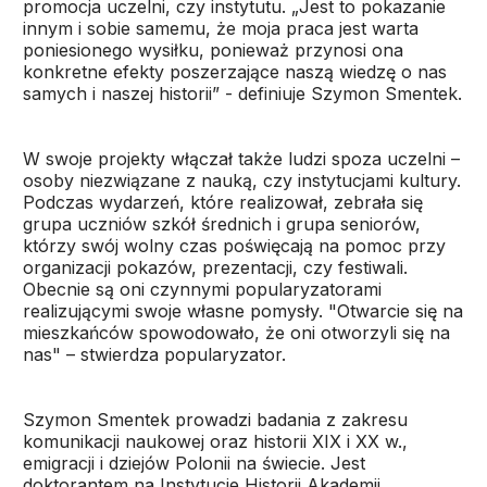
promocja uczelni, czy instytutu. „Jest to pokazanie
innym i sobie samemu, że moja praca jest warta
poniesionego wysiłku, ponieważ przynosi ona
konkretne efekty poszerzające naszą wiedzę o nas
samych i naszej historii” - definiuje Szymon Smentek.
W swoje projekty włączał także ludzi spoza uczelni –
osoby niezwiązane z nauką, czy instytucjami kultury.
Podczas wydarzeń, które realizował, zebrała się
grupa uczniów szkół średnich i grupa seniorów,
którzy swój wolny czas poświęcają na pomoc przy
organizacji pokazów, prezentacji, czy festiwali.
Obecnie są oni czynnymi popularyzatorami
realizującymi swoje własne pomysły. "Otwarcie się na
mieszkańców spowodowało, że oni otworzyli się na
nas" – stwierdza popularyzator.
Szymon Smentek prowadzi badania z zakresu
komunikacji naukowej oraz historii XIX i XX w.,
emigracji i dziejów Polonii na świecie. Jest
doktorantem na Instytucie Historii Akademii