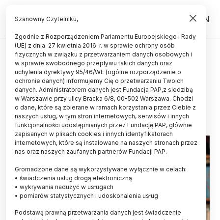
PL
EN
Szanowny Czytelniku,
Zgodnie z Rozporządzeniem Parlamentu Europejskiego i Rady
(UE) z dnia 27 kwietnia 2016 r. w sprawie ochrony osób
POPULARYZACJA
fizycznych w związku z przetwarzaniem danych osobowych i
w sprawie swobodnego przepływu takich danych oraz
Szymon Smentek – menadżer
uchylenia dyrektywy 95/46/WE (ogólne rozporządzenie o
historii
ochronie danych) informujemy Cię o przetwarzaniu Twoich
danych. Administratorem danych jest Fundacja PAP,z siedzibą
w Warszawie przy ulicy Bracka 6/8, 00-502 Warszawa. Chodzi
07.12.2020
aktualizacja: 07.12.2020
o dane, które są zbierane w ramach korzystania przez Ciebie z
4 minuty czytania
naszych usług, w tym stron internetowych, serwisów i innych
funkcjonalności udostępnianych przez Fundację PAP, głównie
zapisanych w plikach cookies i innych identyfikatorach
internetowych, które są instalowane na naszych stronach przez
nas oraz naszych zaufanych partnerów Fundacji PAP.
Gromadzone dane są wykorzystywane wyłącznie w celach:
• świadczenia usług drogą elektroniczną
• wykrywania nadużyć w usługach
• pomiarów statystycznych i udoskonalenia usług
Podstawą prawną przetwarzania danych jest świadczenie