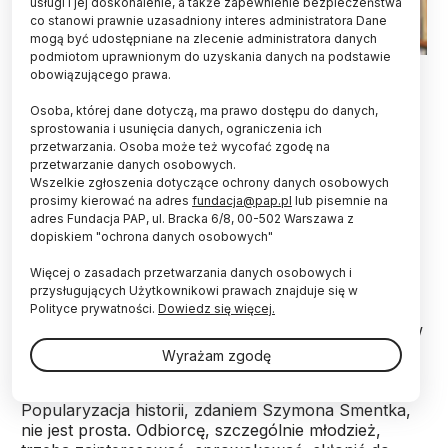
usługi i jej doskonalenie, a także zapewnienie bezpieczeństwa
co stanowi prawnie uzasadniony interes administratora Dane
mogą być udostępniane na zlecenie administratora danych
podmiotom uprawnionym do uzyskania danych na podstawie
Na zdjęciu Szymon Smentek. Fot. archiwum własne
obowiązującego prawa.
Stworzył przestrzeń do popularyzacji historii w
Osoba, której dane dotyczą, ma prawo dostępu do danych,
Słupsku i regionie dla studentów, doktorantów i
sprostowania i usunięcia danych, ograniczenia ich
przetwarzania. Osoba może też wycofać zgodę na
pracowników naukowych Akademii Pomorskiej.
przetwarzanie danych osobowych.
„Obecnie ta samonapędzająca się +maszyna
Wszelkie zgłoszenia dotyczące ochrony danych osobowych
popularyzująca naukę+ działa już bez mojej
prosimy kierować na adres
fundacja@pap.pl
lub pisemnie na
ingerencji, wystarczyło ją tylko odpalić, bak już
adres Fundacja PAP, ul. Bracka 6/8, 00-502 Warszawa z
dawno był zatankowany do pełna" – mówi
dopiskiem "ochrona danych osobowych"
archiwista, bibliotekarz i historyk.
Więcej o zasadach przetwarzania danych osobowych i
przysługujących Użytkownikowi prawach znajduje się w
Szymon Smentek jest jednym z finalistów
Polityce prywatności.
Dowiedz się więcej.
tegorocznej edycji konkursu Popularyzator Nauki, w
kategorii Animator.
Wyrażam zgodę
Popularyzacja historii, zdaniem Szymona Smentka,
nie jest prosta. Odbiorcę, szczególnie młodzież,