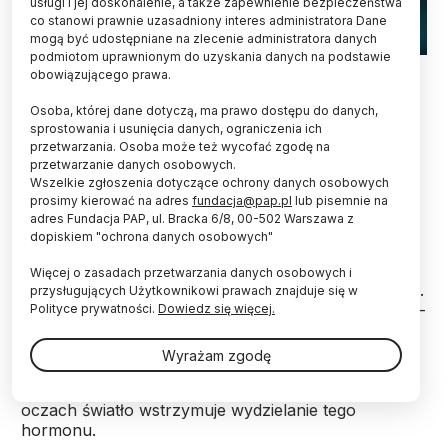
usługi i jej doskonalenie, a także zapewnienie bezpieczeństwa
co stanowi prawnie uzasadniony interes administratora Dane
mogą być udostępniane na zlecenie administratora danych
podmiotom uprawnionym do uzyskania danych na podstawie
Źródło: Fotolia
obowiązującego prawa.
Nawet niewielkie zanieczyszczanie światłem w
Osoba, której dane dotyczą, ma prawo dostępu do danych,
nocy, np. istnienie słabej poświaty, zaburza
sprostowania i usunięcia danych, ograniczenia ich
przetwarzania. Osoba może też wycofać zgodę na
produkcję melatoniny u ludzi i różnych gatunków
przetwarzanie danych osobowych.
zwierząt. Od niej zależy natomiast praca zegara
Wszelkie zgłoszenia dotyczące ochrony danych osobowych
biologicznego.
prosimy kierować na adres
fundacja@pap.pl
lub pisemnie na
adres Fundacja PAP, ul. Bracka 6/8, 00-502 Warszawa z
dopiskiem "ochrona danych osobowych"
Melatonina działa jak wewnętrzny zegar -
przypominają naukowcy z Instytutu Leibniza ds.
Więcej o zasadach przetwarzania danych osobowych i
Ekologii Słodkowodnej i Rybołówstwa Śródlądowego.
przysługujących Użytkownikowi prawach znajduje się w
U ludzi i zwierząt hormon ten reguluje cykl dobowy -
Polityce prywatności.
Dowiedz się więcej.
dostraja zegar biologiczny komórek, tkanek i
narządów. Reguluje też sezonowe zjawiska, takie jak
Wyrażam zgodę
reprodukcja. U kręgowców - do których należy
także człowiek - docierające do receptorów w
oczach światło wstrzymuje wydzielanie tego
hormonu.