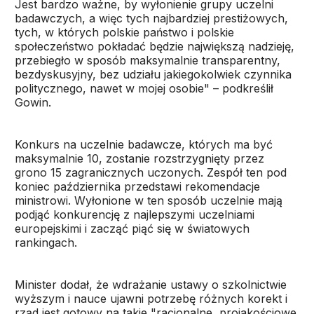
Jest bardzo ważne, by wyłonienie grupy uczelni
badawczych, a więc tych najbardziej prestiżowych,
tych, w których polskie państwo i polskie
społeczeństwo pokładać będzie największą nadzieję,
przebiegło w sposób maksymalnie transparentny,
bezdyskusyjny, bez udziału jakiegokolwiek czynnika
politycznego, nawet w mojej osobie" – podkreślił
Gowin.
Konkurs na uczelnie badawcze, których ma być
maksymalnie 10, zostanie rozstrzygnięty przez
grono 15 zagranicznych uczonych. Zespół ten pod
koniec października przedstawi rekomendacje
ministrowi. Wyłonione w ten sposób uczelnie mają
podjąć konkurencję z najlepszymi uczelniami
europejskimi i zacząć piąć się w światowych
rankingach.
Minister dodał, że wdrażanie ustawy o szkolnictwie
wyższym i nauce ujawni potrzebę różnych korekt i
rząd jest gotowy na takie "racjonalne, projakościowe