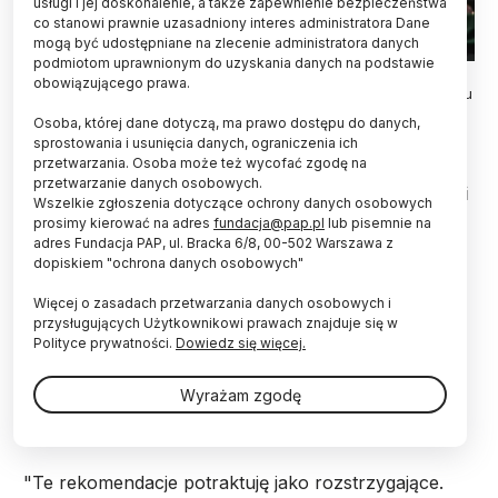
usługi i jej doskonalenie, a także zapewnienie bezpieczeństwa
co stanowi prawnie uzasadniony interes administratora Dane
mogą być udostępniane na zlecenie administratora danych
podmiotom uprawnionym do uzyskania danych na podstawie
Wicepremier, minister nauki i szkolnictwa wyższego Jarosław
obowiązującego prawa.
Gowin (C) przemawia podczas uroczystego posiedzenia Senatu
z okazji Jubileuszu 100-lecia Akademii Górniczo-Hutniczej oraz
Osoba, której dane dotyczą, ma prawo dostępu do danych,
101. Inauguracji Roku Akademickiego, 19 bm. w Krakowie
sprostowania i usunięcia danych, ograniczenia ich
19.10.2019
przetwarzania. Osoba może też wycofać zgodę na
przetwarzanie danych osobowych.
29 października w Warszawie spotkają się wybitni
Wszelkie zgłoszenia dotyczące ochrony danych osobowych
eksperci, którzy przedstawią mi rekomendacje
prosimy kierować na adres
fundacja@pap.pl
lub pisemnie na
dotyczące listy uczelni badawczych – powiedział
adres Fundacja PAP, ul. Bracka 6/8, 00-502 Warszawa z
w sobotę wicepremier, minister nauki i szkolnictw
dopiskiem "ochrona danych osobowych"
wyższego Jarosław Gowin. Podkreślił, że wybór
tych uczelni musi być "maksymalnie
Więcej o zasadach przetwarzania danych osobowych i
przysługujących Użytkownikowi prawach znajduje się w
transparentny".
Polityce prywatności.
Dowiedz się więcej.
Jarosław Gowin uczestniczył w sobotę w Krakowie
Wyrażam zgodę
w obchodach 100-lecia AGH.
"Te rekomendacje potraktuję jako rozstrzygające.