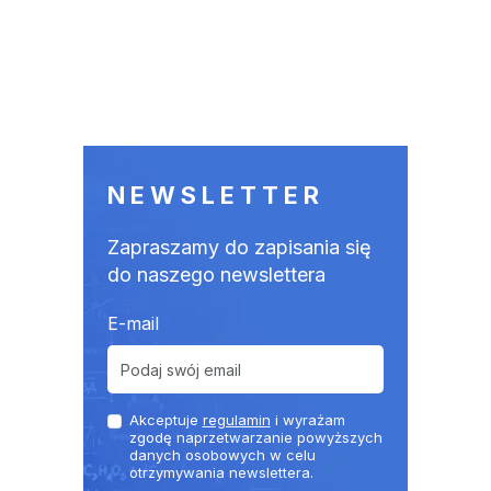
NEWSLETTER
Zapraszamy do zapisania się
do naszego newslettera
E-mail
Akceptuje
regulamin
i wyrażam
zgodę naprzetwarzanie powyższych
danych osobowych w celu
otrzymywania newslettera.