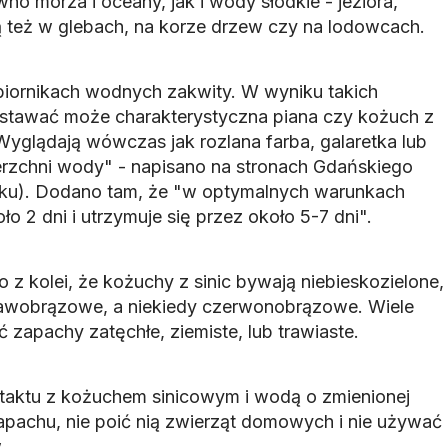
no morza i oceany, jak i wody słodkie - jeziora,
 też w glebach, na korze drzew czy na lodowcach.
biornikach wodnych zakwity. W wyniku takich
tawać może charakterystyczna piana czy kożuch z
yglądają wówczas jak rozlana farba, galaretka lub
erzchni wody" - napisano na stronach Gdańskiego
ku). Dodano tam, że "w optymalnych warunkach
o 2 dni i utrzymuje się przez około 5-7 dni".
 z kolei, że kożuchy z sinic bywają niebieskozielone,
nkawobrązowe, a niekiedy czerwonobrązowe. Wiele
zapachy zatęchłe, ziemiste, lub trawiaste.
ntaktu z kożuchem sinicowym i wodą o zmienionej
apachu, nie poić nią zwierząt domowych i nie używać
.