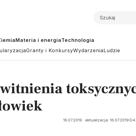
Ziemia
Materia i energia
Technologia
ularyzacja
Granty i Konkursy
Wydarzenia
Ludzie
witnienia toksycznyc
złowiek
16.07.2019
aktualizacja: 16.07.2019
4