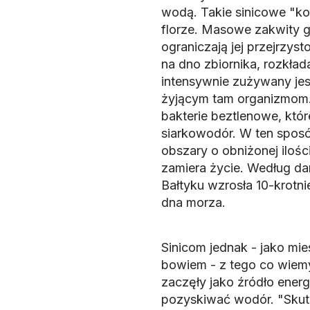
wodą. Takie sinicowe "ko
florze. Masowe zakwity g
ograniczają jej przejrzys
na dno zbiornika, rozkład
intensywnie zużywany je
żyjącym tam organizmom. 
bakterie beztlenowe, któ
siarkowodór. W ten spos
obszary o obniżonej ilośc
zamiera życie. Według d
Bałtyku wzrosła 10-krotnie
dna morza.
Sinicom jednak - jako mi
bowiem - z tego co wiemy
zaczęły jako źródło ener
pozyskiwać wodór. "Skutki