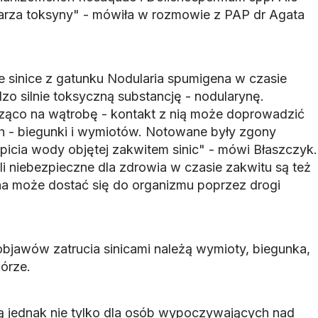
rza toksyny" - mówiła w rozmowie z PAP dr Agata
e sinice z gatunku
Nodularia spumigena
w czasie
zo silnie toksyczną substancję - nodularynę.
cząco na wątrobę - kontakt z nią może doprowadzić
h - biegunki i wymiotów. Notowane były zgony
icia wody objętej zakwitem sinic" - mówi Błaszczyk.
li niebezpieczne dla zdrowia w czasie zakwitu są też
na może dostać się do organizmu poprzez drogi
bjawów zatrucia sinicami należą wymioty, biegunka,
órze.
są jednak nie tylko dla osób wypoczywających nad