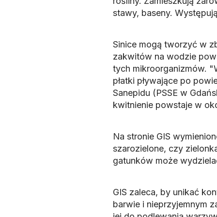
rośliny. Zamieszkują zarów
stawy, baseny. Występują
Sinice mogą tworzyć w z
zakwitów na wodzie pows
tych mikroorganizmów. "W
płatki pływające po powi
Sanepidu (PSSE w Gdańs
kwitnienie powstaje w okoł
Na stronie GIS wymieniono
szarozielone, czy zielo
gatunków może wydzielać 
GIS zaleca, by unikać ko
barwie i nieprzyjemnym z
jej do podlewania warzyw