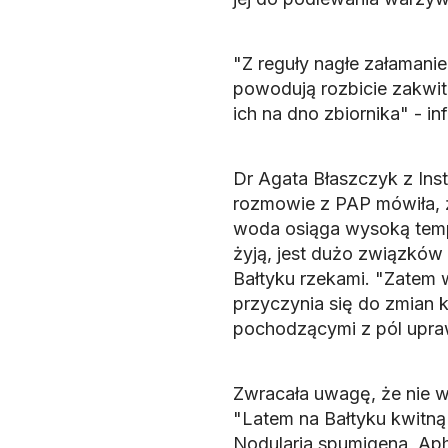
"Z reguły nagłe załamanie
powodują rozbicie zakwit
ich na dno zbiornika" - in
Dr Agata Błaszczyk z Ins
rozmowie z PAP mówiła, 
woda osiąga wysoką temper
żyją, jest dużo związków 
Bałtyku rzekami. "Zatem 
przyczynia się do zmian 
pochodzącymi z pól upra
Zwracała uwagę, że nie ws
"Latem na Bałtyku kwitną (
Nodularia spumigena, Ap