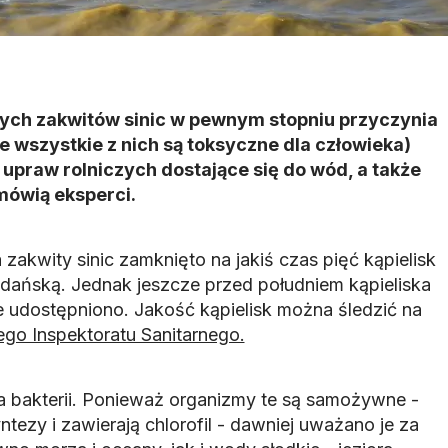
ch zakwitów sinic w pewnym stopniu przyczynia
ie wszystkie z nich są toksyczne dla człowieka)
 upraw rolniczych dostające się do wód, a także
 mówią eksperci.
akwity sinic zamknięto na jakiś czas pięć kąpielisk
ańską. Jednak jeszcze przed południem kąpieliska
udostępniono. Jakość kąpielisk można śledzić na
ego Inspektoratu Sanitarnego.
wa bakterii. Ponieważ organizmy te są samożywne -
ntezy i zawierają chlorofil - dawniej uważano je za