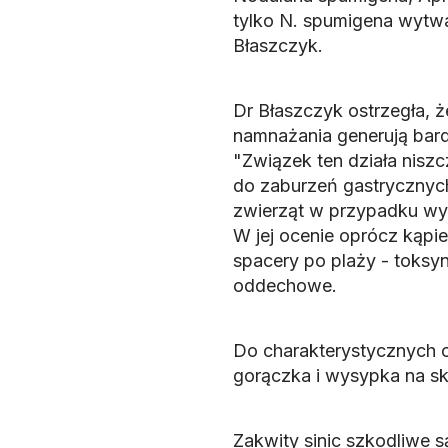
tylko
N. spumigena
wytwa
Błaszczyk.
Dr Błaszczyk ostrzegła, ż
namnażania generują bard
"Związek ten działa nisz
do zaburzeń gastrycznyc
zwierząt w przypadku wyp
W jej ocenie oprócz kąpie
spacery po plaży - toksy
oddechowe.
Do charakterystycznych o
gorączka i wysypka na sk
Zakwity sinic szkodliwe 