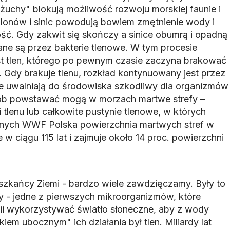
żuchy" blokują możliwość rozwoju morskiej faunie i
lonów i sinic powodują bowiem zmętnienie wody i
tość. Gdy zakwit się skończy a sinice obumrą i opadną
ane są przez bakterie tlenowe. W tym procesie
st tlen, którego po pewnym czasie zaczyna brakować
Gdy brakuje tlenu, rozkład kontynuowany jest przez
re uwalniają do środowiska szkodliwy dla organizmów
ób powstawać mogą w morzach martwe strefy –
i tlenu lub całkowite pustynie tlenowe, w których
anych WWF Polska powierzchnia martwych stref w
 w ciągu 115 lat i zajmuje około 14 proc. powierzchni
eszkańcy Ziemi - bardzo wiele zawdzięczamy. Były to
 - jedne z pierwszych mikroorganizmów, które
gii wykorzystywać światło słoneczne, aby z wody
em ubocznym" ich działania był tlen. Miliardy lat