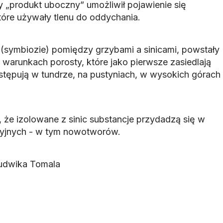
„produkt uboczny” umożliwił pojawienie się
óre używały tlenu do oddychania.
y (symbiozie) pomiędzy grzybami a sinicami, powstały
 warunkach porosty, które jako pierwsze zasiedlają
tępują w tundrze, na pustyniach, w wysokich górach
 że izolowane z sinic substancje przydadzą się w
acyjnych - w tym nowotworów.
udwika Tomala