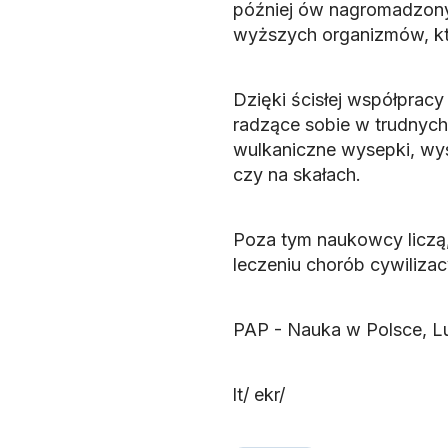
później ów nagromadzony 
wyższych organizmów, kt
Dzięki ścisłej współprac
radzące sobie w trudnych
wulkaniczne wysepki, wys
czy na skałach.
Poza tym naukowcy liczą,
leczeniu chorób cywiliz
PAP - Nauka w Polsce, L
lt/ ekr/