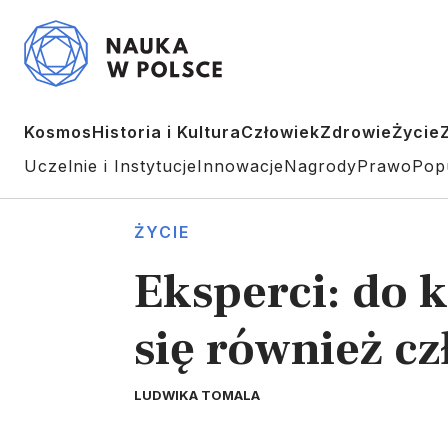
Kosmos
Historia i Kultura
Człowiek
Zdrowie
Życie
Uczelnie i Instytucje
Innowacje
Nagrody
Prawo
Pop
ŻYCIE
Eksperci: do k
się również c
LUDWIKA TOMALA