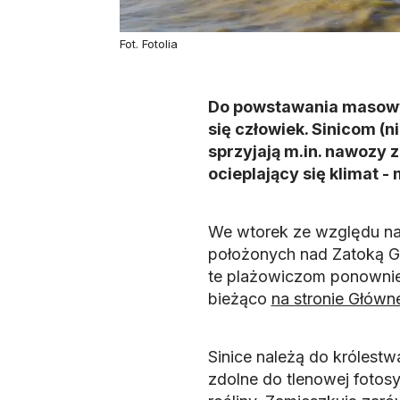
Fot. Fotolia
Do powstawania masowy
się człowiek. Sinicom (n
sprzyjają m.in. nawozy z
ocieplający się klimat -
We wtorek ze względu na z
położonych nad Zatoką Gd
te plażowiczom ponownie 
bieżąco
na stronie Główn
Sinice należą do królest
zdolne do tlenowej fotosy