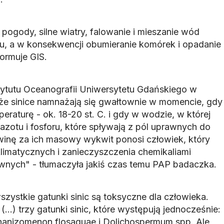
 pogody, silne wiatry, falowanie i mieszanie wód
u, a w konsekwencji obumieranie komórek i opadanie
formuje GIS.
tytutu Oceanografii Uniwersytetu Gdańskiego w
że sinice namnażają się gwałtownie w momencie, gdy
aturę - ok. 18-20 st. C. i gdy w wodzie, w której
azotu i fosforu, które spływają z pól uprawnych do
winę za ich masowy wykwit ponosi człowiek, który
klimatycznych i zanieczyszczenia chemikaliami
wnych" - tłumaczyła jakiś czas temu PAP badaczka.
zystkie gatunki sinic są toksyczne dla człowieka.
...) trzy gatunki sinic, które występują jednocześnie:
hanizomenon flosaquae
i
Dolichospermum spp.
Ale