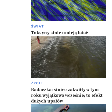
ŚWIAT
Toksyny sinic umieją latać
ŻYCIE
Badaczka: sinice zakwitły w tym
roku wyjątkowo wcześnie; to efekt
dużych upałów