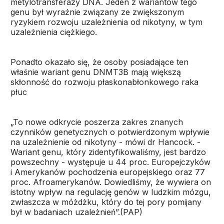
metylotransferazy DNA. Jeden z wariantów tego
genu był wyraźnie związany ze zwiększonym
ryzykiem rozwoju uzależnienia od nikotyny, w tym
uzależnienia ciężkiego.
Ponadto okazało się, że osoby posiadające ten
właśnie wariant genu DNMT3B mają większą
skłonność do rozwoju płaskonabłonkowego raka
płuc
„To nowe odkrycie poszerza zakres znanych
czynników genetycznych o potwierdzonym wpływie
na uzależnienie od nikotyny - mówi dr Hancock. -
Wariant genu, który zidentyfikowaliśmy, jest bardzo
powszechny - występuje u 44 proc. Europejczyków
i Amerykanów pochodzenia europejskiego oraz 77
proc. Afroamerykanów. Dowiedliśmy, że wywiera on
istotny wpływ na regulację genów w ludzkim mózgu,
zwłaszcza w móżdżku, który do tej pory pomijany
był w badaniach uzależnień”.(PAP)