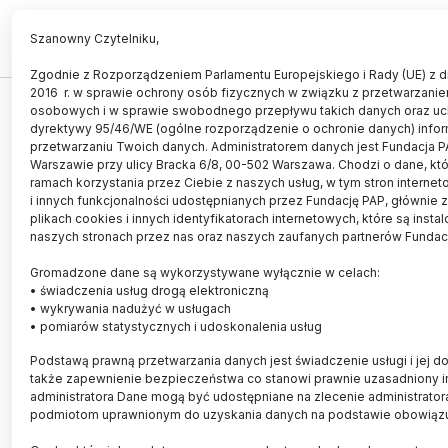
PL
EN
Szanowny Czytelniku,
Zgodnie z Rozporządzeniem Parlamentu Europejskiego i Rady (UE) z d
2016 r. w sprawie ochrony osób fizycznych w związku z przetwarzani
CZŁOWIEK
osobowych i w sprawie swobodnego przepływu takich danych oraz uc
dyrektywy 95/46/WE (ogólne rozporządzenie o ochronie danych) info
Gen uzależnienia od nikotyny
przetwarzaniu Twoich danych. Administratorem danych jest Fundacja P
Warszawie przy ulicy Bracka 6/8, 00-502 Warszawa. Chodzi o dane, któ
21.10.2017
aktualizacja: 21.10.2017
ramach korzystania przez Ciebie z naszych usług, w tym stron interne
2 minuty czytania
i innych funkcjonalności udostępnianych przez Fundację PAP, głównie 
plikach cookies i innych identyfikatorach internetowych, które są inst
naszych stronach przez nas oraz naszych zaufanych partnerów Fundacj
Gromadzone dane są wykorzystywane wyłącznie w celach:
• świadczenia usług drogą elektroniczną
• wykrywania nadużyć w usługach
• pomiarów statystycznych i udoskonalenia usług
Podstawą prawną przetwarzania danych jest świadczenie usługi i jej d
także zapewnienie bezpieczeństwa co stanowi prawnie uzasadniony i
administratora Dane mogą być udostępniane na zlecenie administrato
podmiotom uprawnionym do uzyskania danych na podstawie obowiąz