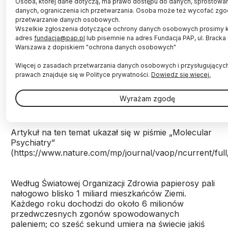
Osoba, której dane dotyczą, ma prawo dostępu do danych, sprostowani
danych, ograniczenia ich przetwarzania. Osoba może też wycofać zgo
Fot. Fotolia
przetwarzanie danych osobowych.
Wszelkie zgłoszenia dotyczące ochrony danych osobowych prosimy 
adres
fundacja@pap.pl
lub pisemnie na adres Fundacja PAP, ul. Bracka
Wariant DNA, znajdujący się w genie DNMT3B i
Warszawa z dopiskiem "ochrona danych osobowych"
występujący powszechnie u osób pochodzenia
europejskiego i afrykańskiego, zwiększa
Więcej o zasadach przetwarzania danych osobowych i przysługującyc
prawdopodobieństwo rozwoju uzależnienia od
prawach znajduje się w Polityce prywatności.
Dowiedz się więcej.
nikotyny, oraz zachorowania na raka płuc - wynika
z badań przeprowadzonych przez naukowców z
Wyrażam zgodę
RTI International w Karolinie Północnej (USA).
Artykuł na ten temat ukazał się w piśmie „Molecular
Psychiatry”
(https://www.nature.com/mp/journal/vaop/ncurrent/ful
Według Światowej Organizacji Zdrowia papierosy pali
nałogowo blisko 1 miliard mieszkańców Ziemi.
Każdego roku dochodzi do około 6 milionów
przedwczesnych zgonów spowodowanych
paleniem; co sześć sekund umiera na świecie jakiś