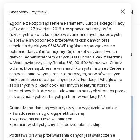
PL
EN
Szanowny Czytelniku,
Zgodnie z Rozporządzeniem Parlamentu Europejskiego i Rady
(UE) z dnia 27 kwietnia 2016 r. w sprawie ochrony osób
TECHNOLOGIA
fizycznych w związku z przetwarzaniem danych osobowych i
w sprawie swobodnego przepływu takich danych oraz
Emilewicz: jesteśmy "ogromnie
uchylenia dyrektywy 95/46/WE (ogólne rozporządzenie o
zainteresowani" rozwojem sektora
ochronie danych) informujemy Cię o przetwarzaniu Twoich
danych. Administratorem danych jest Fundacja PAP,z siedzibą
kosmicznego
w Warszawie przy ulicy Bracka 6/8, 00-502 Warszawa. Chodzi
o dane, które są zbierane w ramach korzystania przez Ciebie z
26.06.2017
aktualizacja: 26.06.2017
naszych usług, w tym stron internetowych, serwisów i innych
2 minuty czytania
funkcjonalności udostępnianych przez Fundację PAP, głównie
zapisanych w plikach cookies i innych identyfikatorach
internetowych, które są instalowane na naszych stronach przez
nas oraz naszych zaufanych partnerów Fundacji PAP.
Gromadzone dane są wykorzystywane wyłącznie w celach:
• świadczenia usług drogą elektroniczną
• wykrywania nadużyć w usługach
• pomiarów statystycznych i udoskonalenia usług
Podstawą prawną przetwarzania danych jest świadczenie