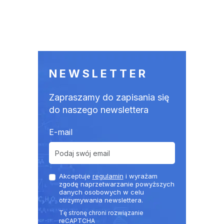
NEWSLETTER
Zapraszamy do zapisania się
do naszego newslettera
E-mail
Akceptuje
regulamin
i wyrażam
zgodę naprzetwarzanie powyższych
danych osobowych w celu
otrzymywania newslettera.