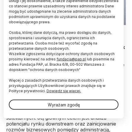
usługi i jej doskonalenie, a także zapewnienie bezpieczeństwa
co stanowi prawnie uzasadniony interes administratora Dane
mogą być udostępniane na zlecenie administratora danych
podmiotom uprawnionym do uzyskania danych na podstawie
obowiązującego prawa.
Fot. PAP/ Rafał Guz 25.01.2017
Osoba, której dane dotyczą, ma prawo dostępu do danych,
sprostowania i usunięcia danych, ograniczenia ich
Jesteśmy "ogromnie zainteresowani" rozwojem
przetwarzania. Osoba może też wycofać zgodę na
sektora kosmicznego - powiedziała w poniedziałek
przetwarzanie danych osobowych.
podczas Forum Satelitarnego 2017 wiceminister
Wszelkie zgłoszenia dotyczące ochrony danych osobowych
rozwoju Jadwiga Emilewicz. Dodała, że zgodnie z
prosimy kierować na adres
fundacja@pap.pl
lub pisemnie na
szacunkami KE ok. 7-8 proc. PKB jest wytwarzane
adres Fundacja PAP, ul. Bracka 6/8, 00-502 Warszawa z
dopiskiem "ochrona danych osobowych"
przy pomocy aplikacji satelitarnych.
Więcej o zasadach przetwarzania danych osobowych i
przysługujących Użytkownikowi prawach znajduje się w
Forum Satelitarne 2017, które odbywa się w
Polityce prywatności.
Dowiedz się więcej.
poniedziałek w Centrum Zaawansowanych
Materiałów i Technologii CEZAMAT w Warszawie, to
Wyrażam zgodę
największa w tym roku konferencja poświęcona
technikom satelitarnym i wykorzystaniu danych
satelitarnych. Jej głównym celem jest analiza
potencjału rynku downstream oraz zainicjowanie
rozmów biznesowych pomiędzy administracją,