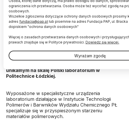
Osoba, której dane dotyczą, ma prawo dostępu do danych, sprostowani
ograniczenia ich przetwarzania. Osoba może też wycofać zgodę na pr
osobowych.
Wszelkie zgłoszenia dotyczące ochrony danych osobowych prosimy 
adres
fundacja@pap.pl
lub pisemnie na adres Fundacja PAP, ul. Brack
dopiskiem "ochrona danych osobowych"
Jak starzeją się profile okienne i beton, czy
Więcej o zasadach przetwarzania danych osobowych i przysługującyc
„ekologiczne” torebki otrzymywane w sklepach
prawach znajduje się w Polityce prywatności.
Dowiedz się więcej.
rzeczywiście szybciej się rozkładają pod wpływem
promieni słonecznych, a elementy konstrukcji
Wyrażam zgodę
lotniczych wytrzymują szok termiczny w
powietrzu – to wszystko zbadać można w
unikalnym na skalę Polski laboratorium w
Politechnice Łódzkiej.
Wyposażone w specjalistyczne urządzenia
laboratorium działające w Instytucie Technologii
Polimerów i Barwników Wydziału Chemicznego PŁ
specjalizuje się w przyspieszonym starzeniu
materiałów polimerowych.