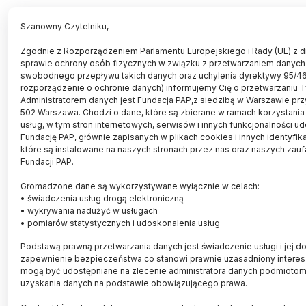
PL
EN
Szanowny Czytelniku,
Zgodnie z Rozporządzeniem Parlamentu Europejskiego i Rady (UE) z dn
sprawie ochrony osób fizycznych w związku z przetwarzaniem danych
TECHNOLOGIA
swobodnego przepływu takich danych oraz uchylenia dyrektywy 95/4
rozporządzenie o ochronie danych) informujemy Cię o przetwarzaniu 
Jak starzeją się materiały? Można
Administratorem danych jest Fundacja PAP,z siedzibą w Warszawie przy
to sprawdzić w specjalnym
502 Warszawa. Chodzi o dane, które są zbierane w ramach korzystania
usług, w tym stron internetowych, serwisów i innych funkcjonalności u
laboratorium
Fundację PAP, głównie zapisanych w plikach cookies i innych identyfik
które są instalowane na naszych stronach przez nas oraz naszych zau
19.06.2017
aktualizacja: 19.06.2017
Fundacji PAP.
3 minuty czytania
Gromadzone dane są wykorzystywane wyłącznie w celach:
• świadczenia usług drogą elektroniczną
• wykrywania nadużyć w usługach
• pomiarów statystycznych i udoskonalenia usług
Podstawą prawną przetwarzania danych jest świadczenie usługi i jej do
zapewnienie bezpieczeństwa co stanowi prawnie uzasadniony interes 
mogą być udostępniane na zlecenie administratora danych podmioto
uzyskania danych na podstawie obowiązującego prawa.