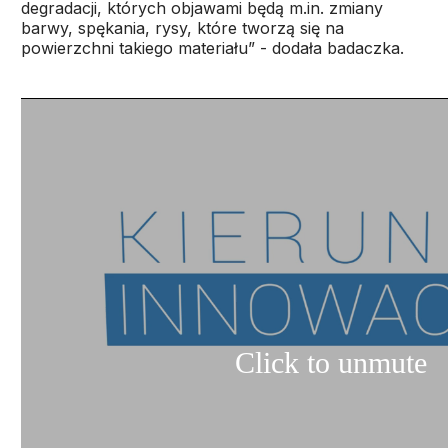
degradacji, których objawami będą m.in. zmiany
barwy, spękania, rysy, które tworzą się na
powierzchni takiego materiału” - dodała badaczka.