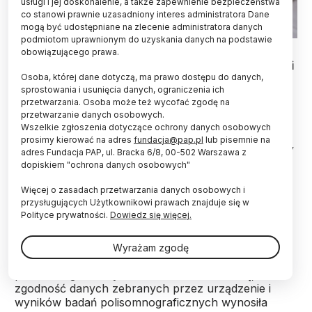
usługi i jej doskonalenie, a także zapewnienie bezpieczeństwa
co stanowi prawnie uzasadniony interes administratora Dane
mogą być udostępniane na zlecenie administratora danych
podmiotom uprawnionym do uzyskania danych na podstawie
obowiązującego prawa.
Naukowcy opracowali małe, przyklejane na czoło i
Osoba, której dane dotyczą, ma prawo dostępu do danych,
nos urządzenie, pozwalające skutecznie
sprostowania i usunięcia danych, ograniczenia ich
wykrywać bezdech senny w warunkach
przetwarzania. Osoba może też wycofać zgodę na
domowych - informuje pismo "Sleep".
przetwarzanie danych osobowych.
Wszelkie zgłoszenia dotyczące ochrony danych osobowych
prosimy kierować na adres
fundacja@pap.pl
lub pisemnie na
Stworzone przez naukowców z amerykańskiej firmy
adres Fundacja PAP, ul. Bracka 6/8, 00-502 Warszawa z
Somnarus Inc. urządzenie waży mniej niż 30
dopiskiem "ochrona danych osobowych"
gramów i rejestruje dane dotyczące ciśnienia w
zatokach przynosowych, saturacji krwi, tętna,
Więcej o zasadach przetwarzania danych osobowych i
przysługujących Użytkownikowi prawach znajduje się w
wysiłku oddechowego, czasu snu i pozycji ciała.
Polityce prywatności.
Dowiedz się więcej.
Naukowcy poddali analizie jednocześnie dane
Wyrażam zgodę
zebrane przez plaster i wyniki badań
polisomnograficznych 174 osób. Okazało się, że
zgodność danych zebranych przez urządzenie i
wyników badań polisomnograficznych wynosiła