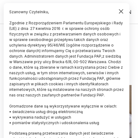
PL
EN
Szanowny Czytelniku,
Zgodnie z Rozporządzeniem Parlamentu Europejskiego i Rady
(UE) z dnia 27 kwietnia 2016 r. w sprawie ochrony osób
ŚWIAT
fizycznych w związku z przetwarzaniem danych osobowych i
w sprawie swobodnego przepływu takich danych oraz
Plaster wykrywający bezdech
uchylenia dyrektywy 95/46/WE (ogólne rozporządzenie o
senny
ochronie danych) informujemy Cię o przetwarzaniu Twoich
danych. Administratorem danych jest Fundacja PAP,z siedzibą
w Warszawie przy ulicy Bracka 6/8, 00-502 Warszawa. Chodzi
06.06.2017
aktualizacja: 06.06.2017
o dane, które są zbierane w ramach korzystania przez Ciebie z
1 minuta czytania
naszych usług, w tym stron internetowych, serwisów i innych
funkcjonalności udostępnianych przez Fundację PAP, głównie
zapisanych w plikach cookies i innych identyfikatorach
internetowych, które są instalowane na naszych stronach przez
nas oraz naszych zaufanych partnerów Fundacji PAP.
Gromadzone dane są wykorzystywane wyłącznie w celach:
• świadczenia usług drogą elektroniczną
• wykrywania nadużyć w usługach
• pomiarów statystycznych i udoskonalenia usług
Podstawą prawną przetwarzania danych jest świadczenie