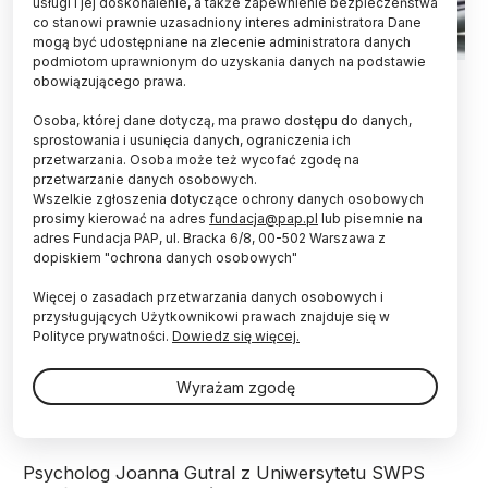
usługi i jej doskonalenie, a także zapewnienie bezpieczeństwa
co stanowi prawnie uzasadniony interes administratora Dane
mogą być udostępniane na zlecenie administratora danych
podmiotom uprawnionym do uzyskania danych na podstawie
obowiązującego prawa.
Stres traktujemy zwykle jako coś niepożądanego.
Osoba, której dane dotyczą, ma prawo dostępu do danych,
Tymczasem jest on energią, którą można
sprostowania i usunięcia danych, ograniczenia ich
wykorzystać. Krótkotrwała reakcja na napięcie
przetwarzania. Osoba może też wycofać zgodę na
mobilizuje organizm do aktywności zarówno
przetwarzanie danych osobowych.
fizycznej, jak i umysłowej - mówi psycholog
Wszelkie zgłoszenia dotyczące ochrony danych osobowych
Joanna Gutral z Uniwersytetu SWPS.
prosimy kierować na adres
fundacja@pap.pl
lub pisemnie na
adres Fundacja PAP, ul. Bracka 6/8, 00-502 Warszawa z
dopiskiem "ochrona danych osobowych"
Stres to stan napięcia wywołany przez bodźce
zwane stresorami, który pojawia się w obliczu
Więcej o zasadach przetwarzania danych osobowych i
przysługujących Użytkownikowi prawach znajduje się w
niekomfortowych dla nas sytuacji. Nerwy mogą
Polityce prywatności.
Dowiedz się więcej.
powodować reakcje fizjologiczne m.in.
przyspieszone bicie serca, podwyższone ciśnienie,
wysoki poziom cukru oraz ucisk w żołądku, oraz
Wyrażam zgodę
psychologiczne m.in. lęk, panikę czy złość.
Psycholog Joanna Gutral z Uniwersytetu SWPS