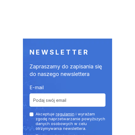
NEWSLETTER
Zapraszamy do zapisania się
do naszego newslettera
E-mail
Akceptuje
regulamin
i wyrażam
zgodę naprzetwarzanie powyższych
danych osobowych w celu
otrzymywania newslettera.