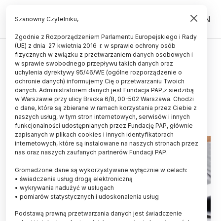
PL
EN
Szanowny Czytelniku,
Zgodnie z Rozporządzeniem Parlamentu Europejskiego i Rady
(UE) z dnia 27 kwietnia 2016 r. w sprawie ochrony osób
CZŁOWIEK
fizycznych w związku z przetwarzaniem danych osobowych i
w sprawie swobodnego przepływu takich danych oraz
Psycholog: stres to energia, którą
uchylenia dyrektywy 95/46/WE (ogólne rozporządzenie o
można wykorzystać
ochronie danych) informujemy Cię o przetwarzaniu Twoich
danych. Administratorem danych jest Fundacja PAP,z siedzibą
w Warszawie przy ulicy Bracka 6/8, 00-502 Warszawa. Chodzi
25.04.2017
aktualizacja: 25.04.2017
o dane, które są zbierane w ramach korzystania przez Ciebie z
2 minuty czytania
naszych usług, w tym stron internetowych, serwisów i innych
funkcjonalności udostępnianych przez Fundację PAP, głównie
zapisanych w plikach cookies i innych identyfikatorach
internetowych, które są instalowane na naszych stronach przez
nas oraz naszych zaufanych partnerów Fundacji PAP.
Gromadzone dane są wykorzystywane wyłącznie w celach:
• świadczenia usług drogą elektroniczną
• wykrywania nadużyć w usługach
• pomiarów statystycznych i udoskonalenia usług
Podstawą prawną przetwarzania danych jest świadczenie