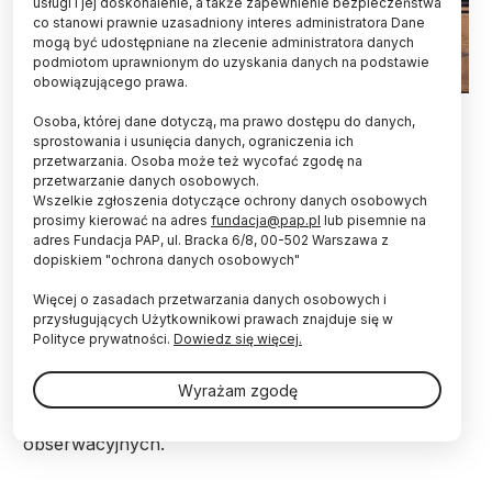
usługi i jej doskonalenie, a także zapewnienie bezpieczeństwa
co stanowi prawnie uzasadniony interes administratora Dane
mogą być udostępniane na zlecenie administratora danych
podmiotom uprawnionym do uzyskania danych na podstawie
obowiązującego prawa.
Osoba, której dane dotyczą, ma prawo dostępu do danych,
Naukowcy z całego świata złożyli wnioski
sprostowania i usunięcia danych, ograniczenia ich
obserwacyjne na rekordową ilość czasu
przetwarzania. Osoba może też wycofać zgodę na
obserwacyjnego sieci radioteleskopów ALMA,
przetwarzanie danych osobowych.
która pracuje w Ameryce Południowej - podaje
Wszelkie zgłoszenia dotyczące ochrony danych osobowych
prosimy kierować na adres
fundacja@pap.pl
lub pisemnie na
Europejskie Obserwatorium Południowe.
adres Fundacja PAP, ul. Bracka 6/8, 00-502 Warszawa z
dopiskiem "ochrona danych osobowych"
Astronomowie z ponad 30 krajów złożyli 1571
Więcej o zasadach przetwarzania danych osobowych i
wniosków o czas obserwacyjny na Atacama Large
przysługujących Użytkownikowi prawach znajduje się w
Millimeter/submillimeter Array (ALMA), wielkiej sieci
Polityce prywatności.
Dowiedz się więcej.
radioteleskopów pracujących na falach o długości
milimetrowej i submilimetrowej. Aplikowano aż o 18
Wyrażam zgodę
630 godzin czasu obserwacyjnego. To o połowę
więcej, niż w poprzedniej turze naboru projektów
obserwacyjnych.