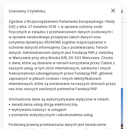
PL
EN
Szanowny Czytelniku,
Zgodnie z Rozporządzeniem Parlamentu Europejskiego i Rady
(UE) z dnia 27 kwietnia 2016 r. w sprawie ochrony osób
ŚWIAT
fizycznych w związku z przetwarzaniem danych osobowych i
w sprawie swobodnego przepływu takich danych oraz
Rekordowe zainteresowanie
uchylenia dyrektywy 95/46/WE (ogólne rozporządzenie o
astronomów korzystaniem z sieci
ochronie danych) informujemy Cię o przetwarzaniu Twoich
danych. Administratorem danych jest Fundacja PAP,z siedzibą
radioteleskopów ALMA
w Warszawie przy ulicy Bracka 6/8, 00-502 Warszawa. Chodzi
o dane, które są zbierane w ramach korzystania przez Ciebie z
30.08.2016
aktualizacja: 30.08.2016
naszych usług, w tym stron internetowych, serwisów i innych
2 minuty czytania
funkcjonalności udostępnianych przez Fundację PAP, głównie
zapisanych w plikach cookies i innych identyfikatorach
internetowych, które są instalowane na naszych stronach przez
nas oraz naszych zaufanych partnerów Fundacji PAP.
Gromadzone dane są wykorzystywane wyłącznie w celach:
• świadczenia usług drogą elektroniczną
• wykrywania nadużyć w usługach
• pomiarów statystycznych i udoskonalenia usług
Podstawą prawną przetwarzania danych jest świadczenie