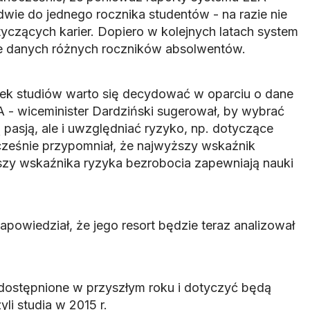
dwie do jednego rocznika studentów - na razie nie
yczących karier. Dopiero w kolejnych latach system
 danych różnych roczników absolwentów.
runek studiów warto się decydować w oparciu o dane
 - wiceminister Dardziński sugerował, by wybrać
pasją, ale i uwzględniać ryzyko, np. dotyczące
cześnie przypomniał, że najwyższy wskaźnik
szy wskaźnika ryzyka bezrobocia zapewniają nauki
apowiedział, że jego resort będzie teraz analizował
udostępnione w przyszłym roku i dotyczyć będą
li studia w 2015 r.