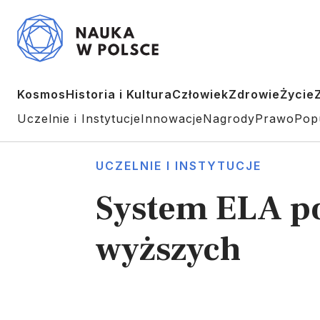
Kosmos
Historia i Kultura
Człowiek
Zdrowie
Życie
Uczelnie i Instytucje
Innowacje
Nagrody
Prawo
Pop
UCZELNIE I INSTYTUCJE
System ELA po
wyższych