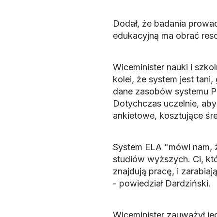
Dodał, że badania prowa
edukacyjną ma obrać reso
Wiceminister nauki i szko
kolei, że system jest tan
dane zasobów systemu PO
Dotychczas uczelnie, aby
ankietowe, kosztujące śre
System ELA "mówi nam, że
studiów wyższych. Ci, kt
znajdują pracę, i zarabia
- powiedział Dardziński.
Wiceminister zauważył je