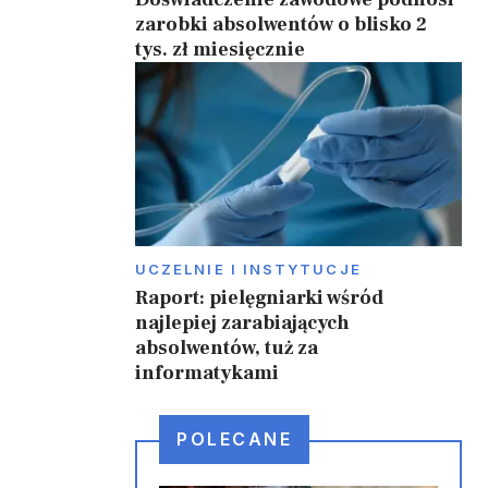
zarobki absolwentów o blisko 2
tys. zł miesięcznie
UCZELNIE I INSTYTUCJE
Raport: pielęgniarki wśród
najlepiej zarabiających
absolwentów, tuż za
informatykami
POLECANE