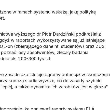
dzone w ramach systemu wskażą, jaką politykę
rt.
lnictwa wyższego dr Piotr Dardziński podkreślał z
i, gdyż w raportach wykorzystywane są już istniejące
L-on (zbierającego dane nt. studentów) oraz ZUS.
 poznać losy absolwentów, zlecały badania
dnio ok. 200-300 tys. zł.
 zasadniczo istnieje ogromy potencjał w skończeniu
órzy kończą studia wyższe, co do zasady szybciej
ją lepiej, a także dynamika ich zarobków jest większa"
dnocześnie, że ponieważ raporty systemu ELA