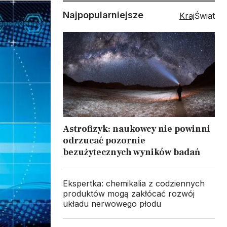
Najpopularniejsze
Kraj
Świat
Astrofizyk: naukowcy nie powinni
odrzucać pozornie
bezużytecznych wyników badań
Ekspertka: chemikalia z codziennych
produktów mogą zakłócać rozwój
układu nerwowego płodu