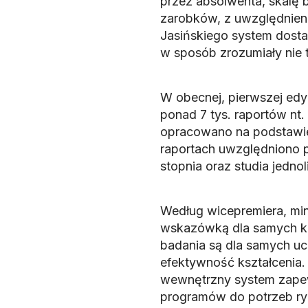
przez absolwenta, skalę
zarobków, z uwzględnien
Jasińskiego system dostar
w sposób zrozumiały nie 
W obecnej, pierwszej edy
ponad 7 tys. raportów nt. 
opracowano na podstawie
raportach uwzględniono po
stopnia oraz studia jednoli
Według wicepremiera, min
wskazówką dla samych k
badania są dla samych uc
efektywność kształcenia.
wewnętrzny system zapew
programów do potrzeb ryn