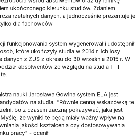
 bezrobocia wśród absolwentów oraz dynamikę
iem ukończonego kierunku studiów. Zdaniem
cza rzetelnych danych, a jednocześnie prezentuje je
tylko dla fachowców.
cji funkcjonowania system wygenerował i udostępnił
osób, które ukończyły studia w 2014 r. Ich losy
 danych z ZUS z okresu do 30 września 2015 r. W
dział absolwentów ze względu na studia I i II
te.
istra nauki Jarosława Gowina system ELA jest
andydatów na studia. "Równie cenną wskazówką te
zelni, bo z czasem zaczną pokazywać, jaka jest
 Myślę, że wyniki te będą miały ważny wpływ na
niania jakości kształcenia czy dostosowywania
ku pracy" - ocenił.