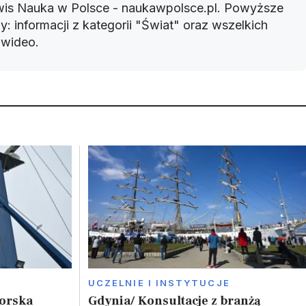
rwis Nauka w Polsce - naukawpolsce.pl. Powyższe
: informacji z kategorii "Świat" oraz wszelkich
w wideo.
UCZELNIE I INSTYTUCJE
Morska
Gdynia/ Konsultacje z branżą