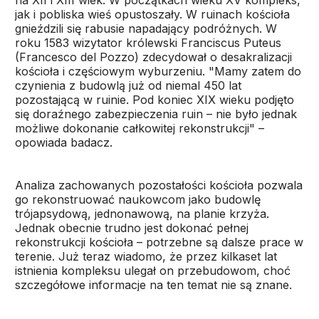
na XII i XIII wiek. W początkach wieku XV kompleks,
jak i pobliska wieś opustoszały. W ruinach kościoła
gnieździli się rabusie napadający podróżnych. W
roku 1583 wizytator królewski Franciscus Puteus
(Francesco del Pozzo) zdecydował o desakralizacji
kościoła i częściowym wyburzeniu. "Mamy zatem do
czynienia z budowlą już od niemal 450 lat
pozostającą w ruinie. Pod koniec XIX wieku podjęto
się doraźnego zabezpieczenia ruin – nie było jednak
możliwe dokonanie całkowitej rekonstrukcji" –
opowiada badacz.
Analiza zachowanych pozostałości kościoła pozwala
go rekonstruować naukowcom jako budowlę
trójapsydową, jednonawową, na planie krzyża.
Jednak obecnie trudno jest dokonać pełnej
rekonstrukcji kościoła – potrzebne są dalsze prace w
terenie. Już teraz wiadomo, że przez kilkaset lat
istnienia kompleksu ulegał on przebudowom, choć
szczegółowe informacje na ten temat nie są znane.