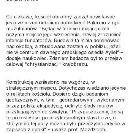
Co ciekawe, kościół obronny zaczął powstawać
jeszcze przed odbiciem pobliskiego Palermo z rąk
muzułmanów. "Będąc w terenie i mając przed
oczyma miejsce jego wzniesienia, łatwiej zrozumieć
intencje fundatorów. Budowla ta miała dominować
nad okolicą, a zbudowana została w pobliżu, jeżeli
nie w centrum dawnego arabskiego osiedla Ayliel” –
dodaje naukowiec. Zdaniem badacza był to przejaw
celowej "chrystianizacji" krajobrazu.
Konstrukcję wzniesiono na wzgórzu, w
strategicznym miejscu. Dotychczas wiedziano jedynie
o reliktach kościoła. Dopiero dzięki badaniom
geofizycznym, w tym - georadarowym, wykonanym
przez polską ekspedycję, odkryto ślady murów
przylegających do świątyni. "Przypuszczamy, że są
to pozostałości po przykościelnym klasztorze, o
którym do tej pory można było przeczytać jedynie w
zapisach z epoki" – uważa prof. Moździoch.