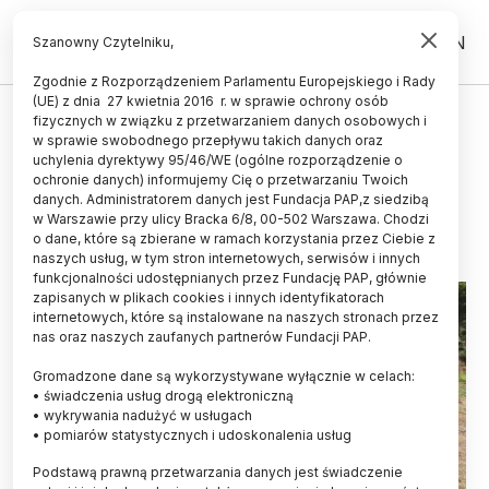
PL
EN
Szanowny Czytelniku,
Zgodnie z Rozporządzeniem Parlamentu Europejskiego i Rady
(UE) z dnia 27 kwietnia 2016 r. w sprawie ochrony osób
fizycznych w związku z przetwarzaniem danych osobowych i
Wrocławscy archeolodzy badają
w sprawie swobodnego przepływu takich danych oraz
średniowieczny kościół na Sycylii
uchylenia dyrektywy 95/46/WE (ogólne rozporządzenie o
ochronie danych) informujemy Cię o przetwarzaniu Twoich
danych. Administratorem danych jest Fundacja PAP,z siedzibą
04.05.2016
aktualizacja: 04.05.2016
w Warszawie przy ulicy Bracka 6/8, 00-502 Warszawa. Chodzi
3 minuty czytania
o dane, które są zbierane w ramach korzystania przez Ciebie z
naszych usług, w tym stron internetowych, serwisów i innych
funkcjonalności udostępnianych przez Fundację PAP, głównie
zapisanych w plikach cookies i innych identyfikatorach
internetowych, które są instalowane na naszych stronach przez
nas oraz naszych zaufanych partnerów Fundacji PAP.
Gromadzone dane są wykorzystywane wyłącznie w celach:
• świadczenia usług drogą elektroniczną
• wykrywania nadużyć w usługach
• pomiarów statystycznych i udoskonalenia usług
Podstawą prawną przetwarzania danych jest świadczenie