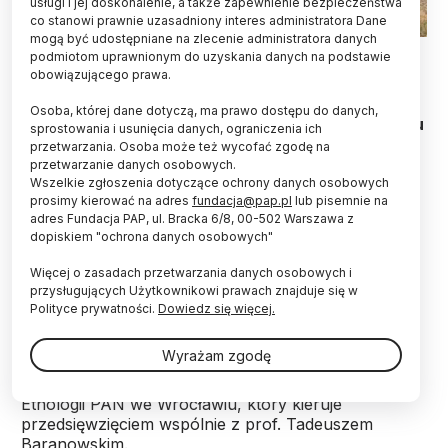
usługi i jej doskonalenie, a także zapewnienie bezpieczeństwa
co stanowi prawnie uzasadniony interes administratora Dane
mogą być udostępniane na zlecenie administratora danych
Widok wykopu i muru południowej apsydy kościoła. Studentka
podmiotom uprawnionym do uzyskania danych na podstawie
Instytutu Studiów Klasycznych Anna Czerepok w trakcie
obowiązującego prawa.
pomiarów. Fot. Anna Kubicka
Osoba, której dane dotyczą, ma prawo dostępu do danych,
Nieznane do tej pory mury oraz pochówki z okresu
sprostowania i usunięcia danych, ograniczenia ich
średniowiecza odkryli polscy archeolodzy w
przetwarzania. Osoba może też wycofać zgodę na
sąsiedztwie kościoła San Michele del Golfo (Santa
przetwarzanie danych osobowych.
Maria di Campogrosso) na północnym wybrzeżu
Wszelkie zgłoszenia dotyczące ochrony danych osobowych
prosimy kierować na adres
fundacja@pap.pl
lub pisemnie na
Sycylii koło Palermo. Pierwsze szeroko zakrojone
adres Fundacja PAP, ul. Bracka 6/8, 00-502 Warszawa z
prace archeologiczne w tym miejscu ruszają w
dopiskiem "ochrona danych osobowych"
maju.
Więcej o zasadach przetwarzania danych osobowych i
przysługujących Użytkownikowi prawach znajduje się w
"Wyniki płynące z pierwszego sezonu badawczego
Polityce prywatności.
Dowiedz się więcej.
potwierdzają metrykę kościoła na XI-XII wiek. Wtedy
to wyspa została odbita z rąk Arabów przez władcę
Wyrażam zgodę
normańskiego – Rogera I" – wyjaśnia PAP prof.
Sławomir Moździoch z Instytutu Archeologii i
Etnologii PAN we Wrocławiu, który kieruje
przedsięwzięciem wspólnie z prof. Tadeuszem
Baranowskim.