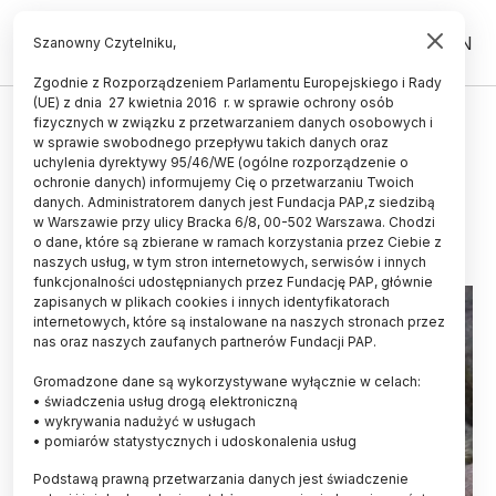
PL
EN
Szanowny Czytelniku,
Zgodnie z Rozporządzeniem Parlamentu Europejskiego i Rady
(UE) z dnia 27 kwietnia 2016 r. w sprawie ochrony osób
fizycznych w związku z przetwarzaniem danych osobowych i
Natka trzecim małym
w sprawie swobodnego przepływu takich danych oraz
mieszkańcem helskiego fokarium
uchylenia dyrektywy 95/46/WE (ogólne rozporządzenie o
ochronie danych) informujemy Cię o przetwarzaniu Twoich
danych. Administratorem danych jest Fundacja PAP,z siedzibą
09.03.2015
aktualizacja: 09.03.2015
w Warszawie przy ulicy Bracka 6/8, 00-502 Warszawa. Chodzi
2 minuty czytania
o dane, które są zbierane w ramach korzystania przez Ciebie z
naszych usług, w tym stron internetowych, serwisów i innych
funkcjonalności udostępnianych przez Fundację PAP, głównie
zapisanych w plikach cookies i innych identyfikatorach
internetowych, które są instalowane na naszych stronach przez
nas oraz naszych zaufanych partnerów Fundacji PAP.
Gromadzone dane są wykorzystywane wyłącznie w celach:
• świadczenia usług drogą elektroniczną
• wykrywania nadużyć w usługach
• pomiarów statystycznych i udoskonalenia usług
Podstawą prawną przetwarzania danych jest świadczenie