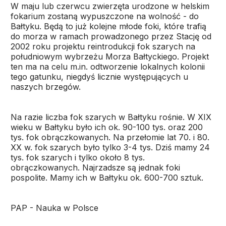
W maju lub czerwcu zwierzęta urodzone w helskim
fokarium zostaną wypuszczone na wolność - do
Bałtyku. Będą to już kolejne młode foki, które trafią
do morza w ramach prowadzonego przez Stację od
2002 roku projektu reintrodukcji fok szarych na
południowym wybrzeżu Morza Bałtyckiego. Projekt
ten ma na celu m.in. odtworzenie lokalnych kolonii
tego gatunku, niegdyś licznie występujących u
naszych brzegów.
Na razie liczba fok szarych w Bałtyku rośnie. W XIX
wieku w Bałtyku było ich ok. 90-100 tys. oraz 200
tys. fok obrączkowanych. Na przełomie lat 70. i 80.
XX w. fok szarych było tylko 3-4 tys. Dziś mamy 24
tys. fok szarych i tylko około 8 tys.
obrączkowanych. Najrzadsze są jednak foki
pospolite. Mamy ich w Bałtyku ok. 600-700 sztuk.
PAP - Nauka w Polsce