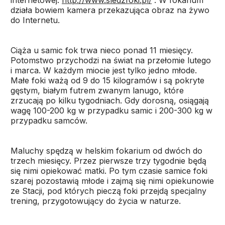
internetowej:
http://www.sledzfoki.pl/
. W fokarium
działa bowiem kamera przekazująca obraz na żywo
do Internetu.
Ciąża u samic fok trwa nieco ponad 11 miesięcy.
Potomstwo przychodzi na świat na przełomie lutego
i marca. W każdym miocie jest tylko jedno młode.
Małe foki ważą od 9 do 15 kilogramów i są pokryte
gęstym, białym futrem zwanym lanugo, które
zrzucają po kilku tygodniach. Gdy dorosną, osiągają
wagę 100-200 kg w przypadku samic i 200-300 kg w
przypadku samców.
Maluchy spędzą w helskim fokarium od dwóch do
trzech miesięcy. Przez pierwsze trzy tygodnie będą
się nimi opiekować matki. Po tym czasie samice foki
szarej pozostawią młode i zajmą się nimi opiekunowie
ze Stacji, pod których pieczą foki przejdą specjalny
trening, przygotowujący do życia w naturze.