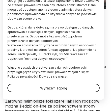
usługi i jej doskonalenie, a także zapewnienie bezpieczeństwa
co stanowi prawnie uzasadniony interes administratora Dane
mogą być udostępniane na zlecenie administratora danych
Źródło: Fokarium Stacji Morskiej Instytutu Oceanografii
podmiotom uprawnionym do uzyskania danych na podstawie
Uniwersytetu Gdańskiego
obowiązującego prawa.
W helskim fokarium pojawił się trzeci w tym roku
Osoba, której dane dotyczą, ma prawo dostępu do danych,
mały mieszkaniec. W piątkową noc na świat
sprostowania i usunięcia danych, ograniczenia ich
przyszła Natka - czyli w języku kaszubskim
przetwarzania. Osoba może też wycofać zgodę na
przetwarzanie danych osobowych.
"córka". Tuż po urodzeniu ważyła 13,8 kg przy
Wszelkie zgłoszenia dotyczące ochrony danych osobowych
długości ciała 111 cm. Mamą Natki jest 17-letnia
prosimy kierować na adres
fundacja@pap.pl
lub pisemnie na
foka Ania.
adres Fundacja PAP, ul. Bracka 6/8, 00-502 Warszawa z
dopiskiem "ochrona danych osobowych"
Natka jest trzecią foką, która w tym roku przyszła na
Więcej o zasadach przetwarzania danych osobowych i
świat w Fokarium Stacji Morskiej Instytutu
przysługujących Użytkownikowi prawach znajduje się w
Oceanografii Uniwersytetu Gdańskiego. Pod koniec
Polityce prywatności.
Dowiedz się więcej.
lutego urodził się Neptun, a w pierwszych dniach
marca - foka Norda.
Wyrażam zgodę
Zarówno najmłodsze foki szare, jak i ich rodziców
można śledzić on-line za pośrednictwem strony