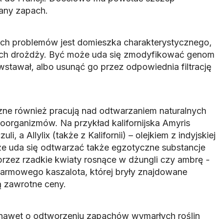
any zapach.
ych problemów jest domieszka charakterystycznego,
h drożdży. Być może uda się zmodyfikować genom
wstawał, albo usunąć go przez odpowiednia filtrację
czne również pracują nad odtwarzaniem naturalnych
organizmów. Na przykład kalifornijska Amyris
li, a Allylix (także z Kalifornii) – olejkiem z indyjskiej
że uda się odtwarzać także egzotyczne substancje
zez rzadkie kwiaty rosnące w dżungli czy ambrę -
armowego kaszalota, której bryły znajdowane
ą zawrotne ceny.
 nawet o odtworzeniu zapachów wymarłych roślin