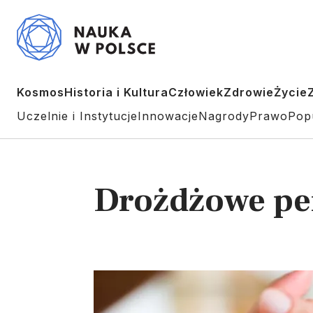
Kosmos
Historia i Kultura
Człowiek
Zdrowie
Życie
Uczelnie i Instytucje
Innowacje
Nagrody
Prawo
Pop
Drożdżowe p