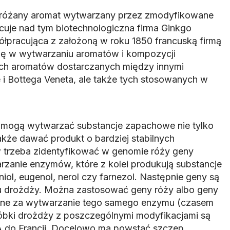
różany aromat wytwarzany przez zmodyfikowane
cuje nad tym biotechnologiczna firma Ginkgo
łpracująca z założoną w roku 1850 francuską firmą
 się w wytwarzaniu aromatów i kompozycji
ch aromatów dostarczanych między innymi
i Bottega Veneta, ale także tych stosowanych w
 mogą wytwarzać substancje zapachowe nie tylko
akże dawać produkt o bardziej stabilnych
 trzeba zidentyfikować w genomie róży geny
zanie enzymów, które z kolei produkują substancje
iol, eugenol, nerol czy farnezol. Następnie geny są
drożdży. Można zastosować geny róży albo geny
ialne za wytwarzanie tego samego enzymu (czasem
Próbki drożdży z poszczególnymi modyfikacjami są
 do Francji. Docelowo ma powstać szczep