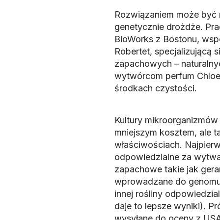
Rozwiązaniem może być 
genetycznie drożdże. Pra
BioWorks z Bostonu, wspó
Robertet, specjalizującą
zapachowych – naturalny
wytwórcom perfum Chloe 
środkach czystości.
Kultury mikroorganizmów
mniejszym kosztem, ale t
właściwościach. Najpierw
odpowiedzialne za wytwar
zapachowe takie jak geran
wprowadzane do genomu 
innej rośliny odpowiedz
daje to lepsze wyniki). 
wysyłane do oceny z USA