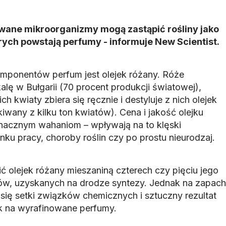
ane mikroorganizmy mogą zastąpić rośliny jako
órych powstają perfumy - informuje New Scientist.
mponentów perfum jest olejek różany. Róże
alę w Bułgarii (70 procent produkcji światowej),
ich kwiaty zbiera się ręcznie i destyluje z nich olejek
kiwany z kilku ton kwiatów). Cena i jakość olejku
znacznym wahaniom – wpływają na to klęski
nku pracy, choroby roślin czy po prostu nieurodzaj.
ć olejek różany mieszaniną czterech czy pięciu jego
ów, uzyskanych na drodze syntezy. Jednak na zapach
się setki związków chemicznych i sztuczny rezultat
ak na wyrafinowane perfumy.