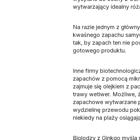
wytwarzający idealny róż
Na razie jednym z główn
kwaśnego zapachu samyc
tak, by zapach ten nie po
gotowego produktu.
Inne firmy biotechnologi
zapachów z pomocą mikro
zajmuje się olejkiem z paczu
trawy wetiwer. Możliwe, 
zapachowe wytwarzane pr
wydzielinę przewodu pok
niekiedy na plaży osiągaj
Biolodzy z Ginkgo myślą