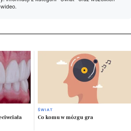
w wideo.
ŚWIAT
eciwciała
Co komu w mózgu gra