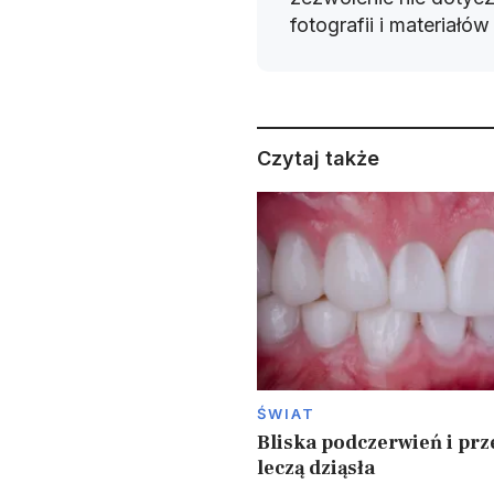
fotografii i materiałó
Czytaj także
ŚWIAT
Bliska podczerwień i prz
leczą dziąsła