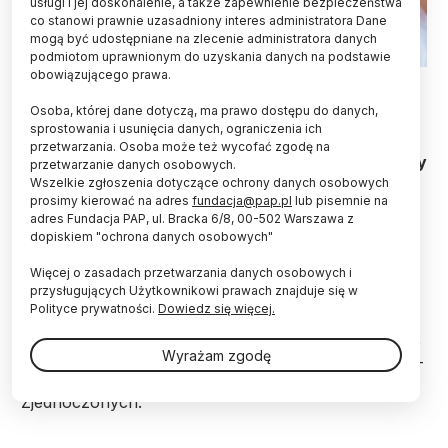
usługi i jej doskonalenie, a także zapewnienie bezpieczeństwa
co stanowi prawnie uzasadniony interes administratora Dane
mogą być udostępniane na zlecenie administratora danych
podmiotom uprawnionym do uzyskania danych na podstawie
obowiązującego prawa.
Fot. Fotolia
Osoba, której dane dotyczą, ma prawo dostępu do danych,
Sposób odżywiania ma wpływ na stężenie żelaza
sprostowania i usunięcia danych, ograniczenia ich
w mózgu, jednak inny w przypadku kobiet i
przetwarzania. Osoba może też wycofać zgodę na
mężczyzn - informuje "Journal of the Neurobiology
przetwarzanie danych osobowych.
of Aging".
Wszelkie zgłoszenia dotyczące ochrony danych osobowych
prosimy kierować na adres
fundacja@pap.pl
lub pisemnie na
adres Fundacja PAP, ul. Bracka 6/8, 00-502 Warszawa z
dopiskiem "ochrona danych osobowych"
Wysokie stężenie żelaza w mózgu wpływa na
produkcję reaktywnych form tlenu i ma związek z
Więcej o zasadach przetwarzania danych osobowych i
ryzykiem chorób neurologicznych, takich jak
przysługujących Użytkownikowi prawach znajduje się w
stwardnienie rozsiane, choroba Parkinsona czy
Polityce prywatności.
Dowiedz się więcej.
Alzheimera. U zdrowych osób poziom ten wzrasta
wraz z wiekiem. Nie było jednak jasne, w jaki sposób
Wyrażam zgodę
wpływają na to czynniki środowiskowe, w tym dieta -
piszą naukowcy z Uniwersytetu Buffalo w Stanach
Zjednoczonych.