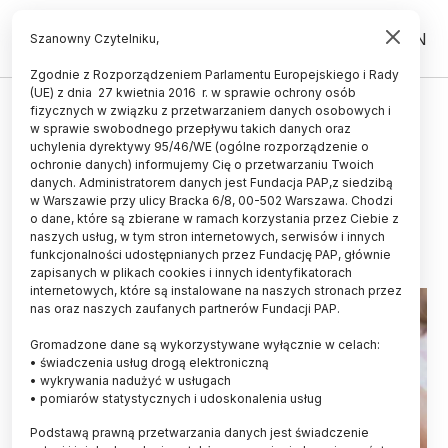
PL
EN
Szanowny Czytelniku,
Zgodnie z Rozporządzeniem Parlamentu Europejskiego i Rady
(UE) z dnia 27 kwietnia 2016 r. w sprawie ochrony osób
fizycznych w związku z przetwarzaniem danych osobowych i
Dieta inaczej wpływa na poziom
w sprawie swobodnego przepływu takich danych oraz
żelaza w mózgu kobiety i
uchylenia dyrektywy 95/46/WE (ogólne rozporządzenie o
ochronie danych) informujemy Cię o przetwarzaniu Twoich
mężczyzny
danych. Administratorem danych jest Fundacja PAP,z siedzibą
w Warszawie przy ulicy Bracka 6/8, 00-502 Warszawa. Chodzi
27.01.2015
aktualizacja: 27.01.2015
o dane, które są zbierane w ramach korzystania przez Ciebie z
1 minuta czytania
naszych usług, w tym stron internetowych, serwisów i innych
funkcjonalności udostępnianych przez Fundację PAP, głównie
zapisanych w plikach cookies i innych identyfikatorach
internetowych, które są instalowane na naszych stronach przez
nas oraz naszych zaufanych partnerów Fundacji PAP.
Gromadzone dane są wykorzystywane wyłącznie w celach:
• świadczenia usług drogą elektroniczną
• wykrywania nadużyć w usługach
• pomiarów statystycznych i udoskonalenia usług
Podstawą prawną przetwarzania danych jest świadczenie