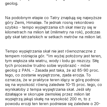
geolog.
Na podobnym etapie co Tatry znajdują się najwyższe
góry Ziemi, Himalaje. Te jednak rosną rekordowo
szybko - tempo wypiętrzania ich skał mierzy się w
kilometrach na milion lat (milimetry na rok), podczas
gdy skał tatrzańskich w setkach metrów na milion lat.
Tempo wypiętrzania skał nie jest równoznaczne z
tempem rośnięcia gór. "Im wyżej położony jest teren,
tym większa siła wiatru, wody i lodu go niszczy. Siłę
tych procesów trudno sobie wyobrazić - mówi
geolog z PAN. - Zasada jest taka, że aż 85-90 proc.
tego, co zostanie wypiętrzone, zjada erozja. To
oznacza, że w praktyce teren idący w górę podnosi
się na wysokość równą zaledwie 10-15 proc. tego, co
wynikałoby z tempa wypiętrzania skał. Jeśli siły
działające w skorupie ziemskiej przez milion lat
wypiętrzą jakąś skałę na wysokość 200 m, to z
powodu erozji ten teren podniesie się zaledwie o 20-