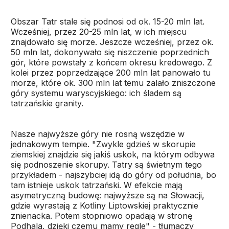
Obszar Tatr stale się podnosi od ok. 15-20 mln lat.
Wcześniej, przez 20-25 mln lat, w ich miejscu
znajdowało się morze. Jeszcze wcześniej, przez ok.
50 mln lat, dokonywało się niszczenie poprzednich
gór, które powstały z końcem okresu kredowego. Z
kolei przez poprzedzające 200 mln lat panowało tu
morze, które ok. 300 mln lat temu zalało zniszczone
góry systemu waryscyjskiego: ich śladem są
tatrzańskie granity.
Nasze najwyższe góry nie rosną wszędzie w
jednakowym tempie. "Zwykle gdzieś w skorupie
ziemskiej znajdzie się jakiś uskok, na którym odbywa
się podnoszenie skorupy. Tatry są świetnym tego
przykładem - najszybciej idą do góry od południa, bo
tam istnieje uskok tatrzański. W efekcie mają
asymetryczną budowę: najwyższe są na Słowacji,
gdzie wyrastają z Kotliny Liptowskiej praktycznie
znienacka. Potem stopniowo opadają w stronę
Podhala, dzięki czemu mamy regle" - tłumaczy