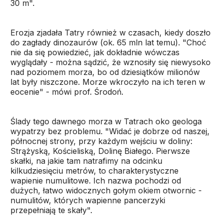
30 m".
Erozja zjadała Tatry również w czasach, kiedy doszło
do zagłady dinozaurów (ok. 65 mln lat temu). "Choć
nie da się powiedzieć, jak dokładnie wówczas
wyglądały - można sądzić, że wznosiły się niewysoko
nad poziomem morza, bo od dziesiątków milionów
lat były niszczone. Morze wkroczyło na ich teren w
eocenie" - mówi prof. Środoń.
Ślady tego dawnego morza w Tatrach oko geologa
wypatrzy bez problemu. "Widać je dobrze od naszej,
północnej strony, przy każdym wejściu w doliny:
Strążyską, Kościeliską, Dolinę Białego. Pierwsze
skałki, na jakie tam natrafimy na odcinku
kilkudziesięciu metrów, to charakterystyczne
wapienie numulitowe. Ich nazwa pochodzi od
dużych, łatwo widocznych gołym okiem otwornic -
numulitów, których wapienne pancerzyki
przepełniają te skały".