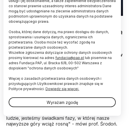
usługi i jej doskonalenie, a także zapewnienie bezpieczeństwa
co stanowi prawnie uzasadniony interes administratora Dane
mogą być udostępniane na zlecenie administratora danych
podmiotom uprawnionym do uzyskania danych na podstawie
Fot. Fotolia
obowiązującego prawa.
Na razie Tatry wciąż rosną, ale za miliony lat staną
Osoba, której dane dotyczą, ma prawo dostępu do danych,
się niską równiną albo wręcz zastąpi je morze -
sprostowania i usunięcia danych, ograniczenia ich
przetwarzania. Osoba może też wycofać zgodę na
tak, jak miliony lat temu. O historii Tatr w
przetwarzanie danych osobowych.
perspektywie geologicznej opowiada PAP prof.
Wszelkie zgłoszenia dotyczące ochrony danych osobowych
Jan Środoń z Instytutu Nauk Geologicznych PAN w
prosimy kierować na adres
fundacja@pap.pl
lub pisemnie na
Krakowie.
adres Fundacja PAP, ul. Bracka 6/8, 00-502 Warszawa z
dopiskiem "ochrona danych osobowych"
Wiele pasm górskich na Ziemi doświadcza podobnej
Więcej o zasadach przetwarzania danych osobowych i
cykliczności: powstają, po czym są niszczone i
przysługujących Użytkownikowi prawach znajduje się w
zalewane przez morze. Te cykle trwają setki
Polityce prywatności.
Dowiedz się więcej.
milionów lat.
Wyrażam zgodę
W historii Tatr geolodzy znają trzy takie cykle. "My,
ludzie, jesteśmy świadkami fazy, w której nasze
najwyższe góry wciąż rosną" - mówi prof. Środoń.