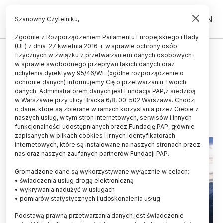
PL
EN
Szanowny Czytelniku,
Zgodnie z Rozporządzeniem Parlamentu Europejskiego i Rady
(UE) z dnia 27 kwietnia 2016 r. w sprawie ochrony osób
ŻYCIE
fizycznych w związku z przetwarzaniem danych osobowych i
w sprawie swobodnego przepływu takich danych oraz
Prof. Środoń: Tatry wciąż rosną,
uchylenia dyrektywy 95/46/WE (ogólne rozporządzenie o
ale kiedyś zastąpi je morze
ochronie danych) informujemy Cię o przetwarzaniu Twoich
danych. Administratorem danych jest Fundacja PAP,z siedzibą
w Warszawie przy ulicy Bracka 6/8, 00-502 Warszawa. Chodzi
07.01.2015
aktualizacja: 07.01.2015
o dane, które są zbierane w ramach korzystania przez Ciebie z
3 minuty czytania
naszych usług, w tym stron internetowych, serwisów i innych
funkcjonalności udostępnianych przez Fundację PAP, głównie
zapisanych w plikach cookies i innych identyfikatorach
internetowych, które są instalowane na naszych stronach przez
nas oraz naszych zaufanych partnerów Fundacji PAP.
Gromadzone dane są wykorzystywane wyłącznie w celach:
• świadczenia usług drogą elektroniczną
• wykrywania nadużyć w usługach
• pomiarów statystycznych i udoskonalenia usług
Podstawą prawną przetwarzania danych jest świadczenie