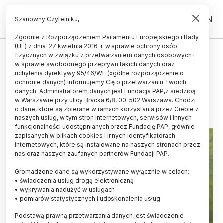
PL
EN
Szanowny Czytelniku,
Zgodnie z Rozporządzeniem Parlamentu Europejskiego i Rady
(UE) z dnia 27 kwietnia 2016 r. w sprawie ochrony osób
fizycznych w związku z przetwarzaniem danych osobowych i
W Warszawie rozpoczęły się
w sprawie swobodnego przepływu takich danych oraz
rozmowy o ochronie morświnów
uchylenia dyrektywy 95/46/WE (ogólne rozporządzenie o
ochronie danych) informujemy Cię o przetwarzaniu Twoich
danych. Administratorem danych jest Fundacja PAP,z siedzibą
27.08.2013
aktualizacja: 27.08.2013
w Warszawie przy ulicy Bracka 6/8, 00-502 Warszawa. Chodzi
2 minuty czytania
o dane, które są zbierane w ramach korzystania przez Ciebie z
naszych usług, w tym stron internetowych, serwisów i innych
funkcjonalności udostępnianych przez Fundację PAP, głównie
zapisanych w plikach cookies i innych identyfikatorach
internetowych, które są instalowane na naszych stronach przez
nas oraz naszych zaufanych partnerów Fundacji PAP.
Gromadzone dane są wykorzystywane wyłącznie w celach:
• świadczenia usług drogą elektroniczną
• wykrywania nadużyć w usługach
• pomiarów statystycznych i udoskonalenia usług
Podstawą prawną przetwarzania danych jest świadczenie