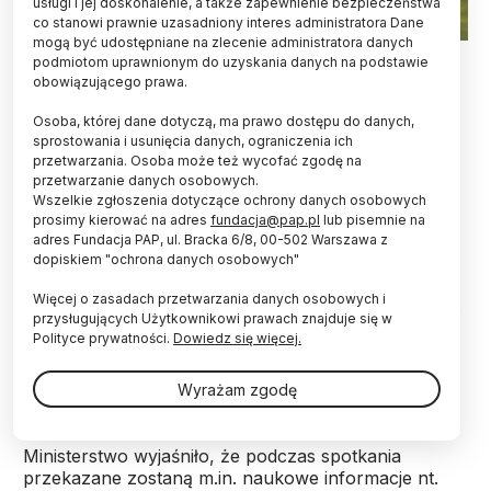
usługi i jej doskonalenie, a także zapewnienie bezpieczeństwa
co stanowi prawnie uzasadniony interes administratora Dane
mogą być udostępniane na zlecenie administratora danych
podmiotom uprawnionym do uzyskania danych na podstawie
Ochrona małych waleni, m.in. morświnów,
obowiązującego prawa.
występujących w Bałtyku i Morzu Północnym jest
Osoba, której dane dotyczą, ma prawo dostępu do danych,
tematem rozpoczętego we wtorek w Warszawie
sprostowania i usunięcia danych, ograniczenia ich
20. Posiedzenia Porozumienia ASCOBANS.
przetwarzania. Osoba może też wycofać zgodę na
Spotkanie z udziałem m.in. naukowców będzie
przetwarzanie danych osobowych.
trwało trzy dni.
Wszelkie zgłoszenia dotyczące ochrony danych osobowych
prosimy kierować na adres
fundacja@pap.pl
lub pisemnie na
adres Fundacja PAP, ul. Bracka 6/8, 00-502 Warszawa z
Jak podkreślił cytowany na stronie resortu
dopiskiem "ochrona danych osobowych"
środowiska wiceminister i Główny Konserwator
Więcej o zasadach przetwarzania danych osobowych i
Przyrody Janusz Zaleski, uczestnicy spotkania będą
przysługujących Użytkownikowi prawach znajduje się w
chcieli wypracować skuteczne metody ochrony
Polityce prywatności.
Dowiedz się więcej.
waleni na obszarze mórz północnej Europy. Dodał,
że Polska dzięki uczestnictwu w porozumieniu ma
lepszą możliwość ochrony morświnów.
Wyrażam zgodę
Ministerstwo wyjaśniło, że podczas spotkania
przekazane zostaną m.in. naukowe informacje nt.