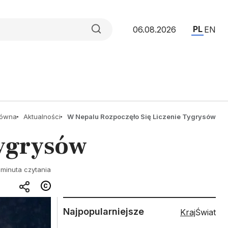
PL
06.08.2026
EN
łówna
Aktualności
W Nepalu Rozpoczęło Się Liczenie Tygrysów
tygrysów
 minuta czytania
Najpopularniejsze
Kraj
Świat