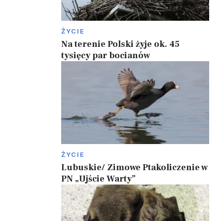
ŻYCIE
Na terenie Polski żyje ok. 45
tysięcy par bocianów
ŻYCIE
Lubuskie/ Zimowe Ptakoliczenie w
PN „Ujście Warty”