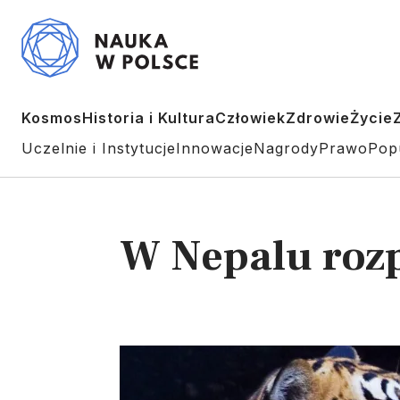
Kosmos
Historia i Kultura
Człowiek
Zdrowie
Życie
Uczelnie i Instytucje
Innowacje
Nagrody
Prawo
Pop
W Nepalu rozp