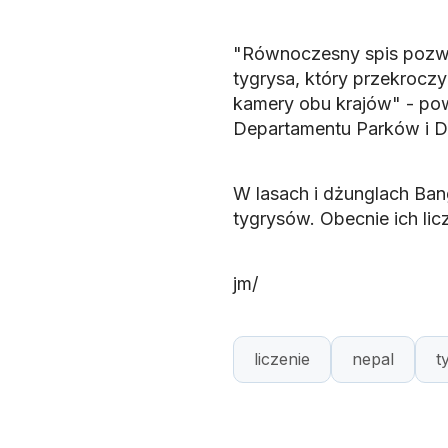
"Równoczesny spis pozwo
tygrysa, który przekrocz
kamery obu krajów" - pow
Departamentu Parków i Dz
W lasach i dżunglach Bang
tygrysów. Obecnie ich lic
jm/
liczenie
nepal
t