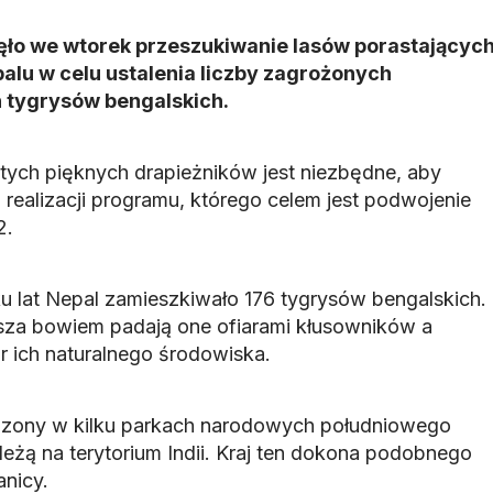
ęło we wtorek przeszukiwanie lasów porastającyc
lu w celu ustalenia liczby zagrożonych
 tygrysów bengalskich.
y tych pięknych drapieżników jest niezbędne, aby
realizacji programu, którego celem jest podwojenie
2.
u lat Nepal zamieszkiwało 176 tygrysów bengalskich.
ejsza bowiem padają one ofiarami kłusowników a
r ich naturalnego środowiska.
dzony w kilku parkach narodowych południowego
eżą na terytorium Indii. Kraj ten dokona podobnego
anicy.