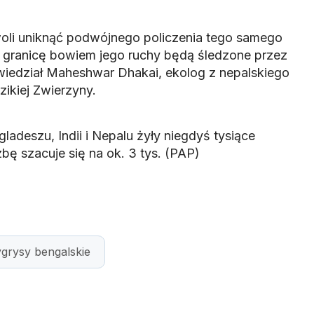
li uniknąć podwójnego policzenia tego samego
y granicę bowiem jego ruchy będą śledzone przez
iedział Maheshwar Dhakai, ekolog z nepalskiego
ikiej Zwierzyny.
ladeszu, Indii i Nepalu żyły niegdyś tysiące
zbę szacuje się na ok. 3 tys. (PAP)
ygrysy bengalskie