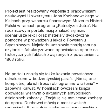
Projekt jest realizowany wspólnie z pracownikami
naukowymi Uniwersytetu Jana Kochanowskiego w
Kielcach przy wsparciu finansowym Muzeum Historii
Polski w ramach programu „Patriotyzm Jutra”. Na
rocznicowym portalu mają znaleźć się m.in.
scenariusze lekcji oraz materiały dydaktyczne
pomocne w prowadzeniu lekcji o Powstaniu
Styczniowym. Najmłodsi uczniowie znajdą tam np.
czytanki – fabularyzowane opowiadania oparte na
historycznych faktach związanych z powstaniem z
1863 roku.
Na portalu znajdą się także kazania powstańcze
odnalezione w bodzentyńskiej parafii. „Nie są one
kompletne, ale ich treść robi ogromne wrażenie” –
zapewnił Kalwat. W homiliach ówcześni księża
opowiadali wiernym o aktualnych antypolskich
działaniach zaborcy. „Znajdują się tam słowa zachęty
do oporu. Duchowni mówią o moskiewskich
represjach. Przywołują wydarzenia warszawskie z