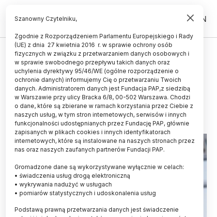
PL
EN
Szanowny Czytelniku,
Zgodnie z Rozporządzeniem Parlamentu Europejskiego i Rady
(UE) z dnia 27 kwietnia 2016 r. w sprawie ochrony osób
HISTORIA I KULTURA
fizycznych w związku z przetwarzaniem danych osobowych i
w sprawie swobodnego przepływu takich danych oraz
Rocznica Powstania Styczniowego
uchylenia dyrektywy 95/46/WE (ogólne rozporządzenie o
w internecie
ochronie danych) informujemy Cię o przetwarzaniu Twoich
danych. Administratorem danych jest Fundacja PAP,z siedzibą
w Warszawie przy ulicy Bracka 6/8, 00-502 Warszawa. Chodzi
19.12.2012
aktualizacja: 19.12.2012
o dane, które są zbierane w ramach korzystania przez Ciebie z
2 minuty czytania
naszych usług, w tym stron internetowych, serwisów i innych
funkcjonalności udostępnianych przez Fundację PAP, głównie
zapisanych w plikach cookies i innych identyfikatorach
internetowych, które są instalowane na naszych stronach przez
nas oraz naszych zaufanych partnerów Fundacji PAP.
Gromadzone dane są wykorzystywane wyłącznie w celach:
• świadczenia usług drogą elektroniczną
• wykrywania nadużyć w usługach
• pomiarów statystycznych i udoskonalenia usług
Podstawą prawną przetwarzania danych jest świadczenie