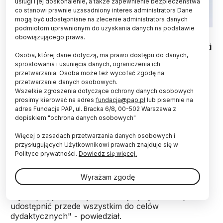
usługi i jej doskonalenie, a także zapewnienie bezpieczeństwa
co stanowi prawnie uzasadniony interes administratora Dane
mogą być udostępniane na zlecenie administratora danych
podmiotom uprawnionym do uzyskania danych na podstawie
obowiązującego prawa.
Miasto i Gmina Bodzentyn z Muzeum Historii Polski
Osoba, której dane dotyczą, ma prawo dostępu do danych,
w Warszawie uruchomiły historyczny portal z
sprostowania i usunięcia danych, ograniczenia ich
okazji 150. rocznicy wybuchu Powstania
przetwarzania. Osoba może też wycofać zgodę na
Styczniowego. Znalazły się na nim zdjęcia z
przetwarzanie danych osobowych.
rekonstrukcji historycznych, niebawem
Wszelkie zgłoszenia dotyczące ochrony danych osobowych
opublikowane będą materiały dydaktyczne dla
prosimy kierować na adres
fundacja@pap.pl
lub pisemnie na
szkół.
adres Fundacja PAP, ul. Bracka 6/8, 00-502 Warszawa z
dopiskiem "ochrona danych osobowych"
Pomysłodawcą projektu „Powstanie styczniowe w
Więcej o zasadach przetwarzania danych osobowych i
przysługujących Użytkownikowi prawach znajduje się w
małym miasteczku - historia i tradycja" jest
Polityce prywatności.
Dowiedz się więcej.
pochodzący z Bodzentyna pedagog i dziennikarz
„Mówią Wieki” Wojciech Kalwat. Jak wyjaśnił we
wtorkowej rozmowie z PAP Kalwat, „Bodzentyn ma
Wyrażam zgodę
tak bogatą +styczniową+ historię, że materiały same
się znajdują". "Zależy nam na tym, by zebrać je i
udostępnić przede wszystkim do celów
dydaktycznych" - powiedział.